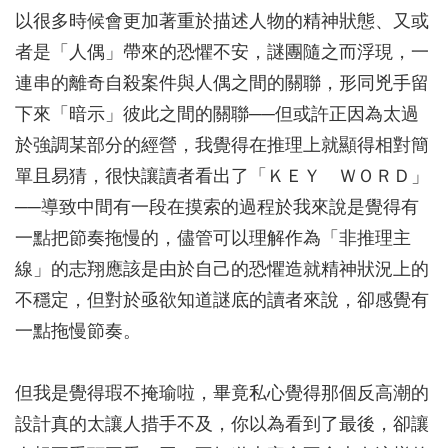
以很多時候會更加著重於描述人物的精神狀態、又或
者是「人偶」帶來的恐懼不安，謎團隨之而浮現，一
連串的離奇自殺案件與人偶之間的關聯，形同兇手留
下來「暗示」彼此之間的關聯──但或許正因為太過
於強調某部分的經營，我覺得在推理上就顯得相對簡
單且易猜，很快讓讀者看出了「ＫＥＹ ＷＯＲＤ」
──導致中間有一段在摸索的過程於我來說是覺得有
一點把節奏拖慢的，儘管可以理解作為「非推理主
線」的志翔應該是由於自己的恐懼造就精神狀況上的
不穩定，但對於亟欲知道謎底的讀者來說，卻感覺有
一點拖慢節奏。
但我是覺得瑕不掩瑜啦，畢竟私心覺得那個反高潮的
設計真的太讓人措手不及，你以為看到了最後，卻讓