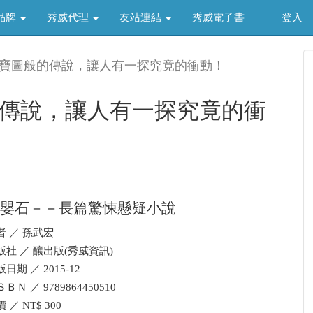
品牌
秀威代理
友站連結
秀威電子書
登入
藏寶圖般的傳說，讓人有一探究竟的衝動！
的傳說，讓人有一探究竟的衝
嬰石－－長篇驚悚懸疑小說
者 ／ 孫武宏
版社 ／ 釀出版(秀威資訊)
日期 ／ 2015-12
ＢＮ ／ 9789864450510
 ／ NT$ 300