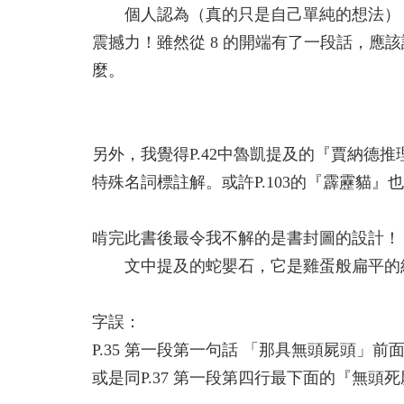
個人認為（真的只是自己單純的想法），
震撼力！雖然從 8 的開端有了一段話，應
麼。
另外，我覺得P.42中魯凱提及的『賈納德
特殊名詞標註解。或許P.103的『霹靂貓』
啃完此書後最令我不解的是書封圖的設計！
文中提及的蛇嬰石，它是雞蛋般扁平的紅
字誤：
P.35 第一段第一句話 「那具無頭屍頭
或是同P.37 第一段第四行最下面的『無頭