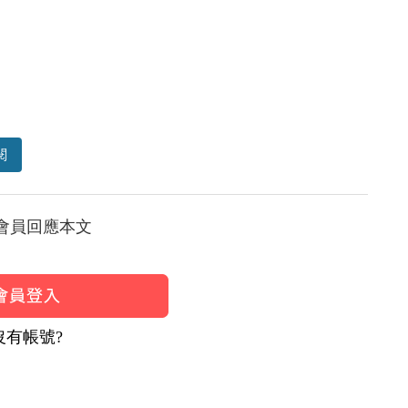
閱
會員回應本文
沒有帳號?