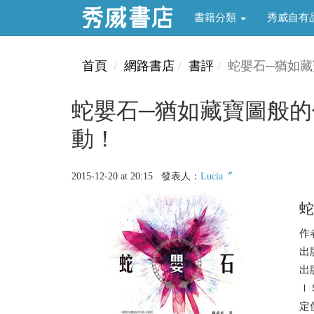
書籍分類
秀威自有
首頁
網路書店
書評
蛇嬰石─猶如
蛇嬰石─猶如藏寶圖般
動！
2015-12-20 at 20:15 發表人：
Lucia〞
蛇
作
出
出版
ＩＳ
定價