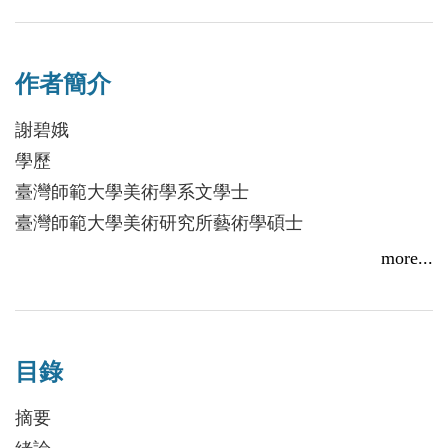
凡的美學沉思，將「現成物」導入創作，引至現代藝
術的翻雲覆雨，更越過現代主義的藩籬，從「反藝
作者簡介
術」步向「無藝術」的情境。超現實主義領導人布賀
東稱他是二十世紀最具識見，最令人不安的創作者，
謝碧娥
能在系統陳述規則之中製造樂趣介入作品，不知不覺
學歷
地將幽默引進創作；如同他對語言的叛逆，也是朝著
臺灣師範大學美術學系文學士
「再造」而非「改造」的方向─一種「隨機」的語言
臺灣師範大學美術研究所藝術學碩士
創作方式。
四川大學比較文學與世界文學文學博士
more...
歷任
南華大學通識中心專任講師
目錄
南華大學應用藝術與設計學系專任講師
南華大學視覺藝術學系專任講師
摘要
空中大學人文學系兼任講師