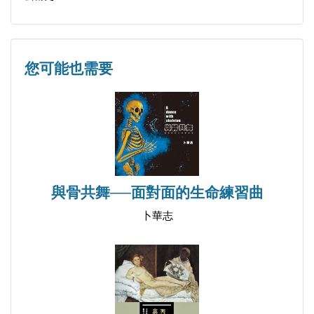
第三章 思想背景與創作觀念
第一節 思想背景
一、詩人與象徵主義
您可能也需要
二、達達與超現實主義
三、從我思故我在到反基督
第二節 藝術價值的反思
一、懷疑
二、傳統的解放與否定
三、對話、參與和非品味的選擇
與骨共舞──面對面的生命練習曲
卜華志
第四章 劃開現代主義的藩籬
第一節 現成物──破除現代主義的純粹
第二節 解構──隨機措置和意義的轉化
第三節 從視覺到觀念化