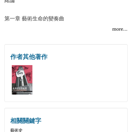
緒論
臺北市立師範學院 美勞教育系兼任講師
第一章 藝術生命的變奏曲
現任
第一節 最不牢靠的藝術守護神
more...
南華大學美學與視覺藝術學系專任講師
第二節 《下樓梯的裸體》──繪畫創作的臨界點
第三節 《大玻璃》──揮別傳統
第四節 《噴泉》的震撼──現成物觀念的引進
作者其他著作
第二章 作品的特質
第一節 文字拼貼與語言遊戲
第二節 隨機與選擇
第三節 機械圖式與光學實驗
第四節 情慾的隱喻
第五節 幽默與反諷
相關關鍵字
藝術史