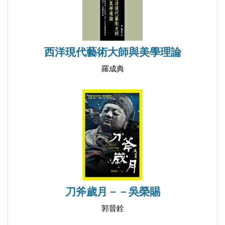
第五章 矛盾與轉化
第一節 現成物是藝術品？
一、工具性與藝術性
西洋現代藝術大師與美學理論
二、「協助現成物」與「互惠現成物」
羅成典
三、再度成為品味的危機
第二節 隨機掌握與無關心的選擇
第三節 觀念與視覺的矛盾
第四節 文字的有意義與無意義
結語 模稜兩可的工程師
杜象文字作品
刀斧歲月－－吳榮賜
年表
郭晉銓
圖版