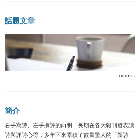
結實百冊， 臺灣現當代作家研究資料彙編計畫成果發表
話題文章
會
2018/01/12
more...
簡介
右手寫詩、左手撰評的向明，長期在各大報刊發表讀
詩人向明談詩的寫與欣賞
向明、碧果、林秀蓉等多位作家聯手發聲 慶祝詩人節
詩與評詩心得，多年下來累積了數量驚人的「新詩