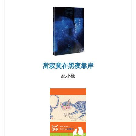
突破與自律──追求具台灣特色的現代詩
書中之書──介紹魯蛟的《書註》
我在粉碎「一切」障礙──想起巴爾扎克的這句豪語
我為詩人，純屬意外
詩人須與時間較勁──讀藍雲的《日誌詩》
你看紫鵑在寫詩
張愛玲詩寫《落葉的愛》
當寂寞在黑夜靠岸
舊景觀，新變異──談李笠和劉川的寫景詩
紀小樣
龐德論詩人
有人問這也是詩嗎
讀方艮《三十「躬命」塵與土》
魔方中的詩質──須文蔚詩集《魔術方塊》賞析
樂活在當下
新詩品種層出不窮── 介紹「小說詩」、「日誌
詩」、「鬼扯詩」、「廢話詩」……