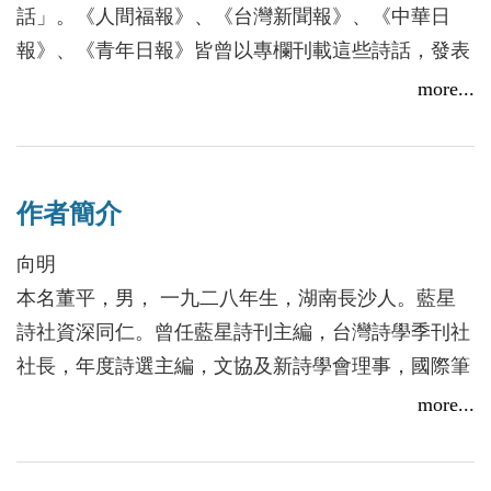
2015/11/18
2016/06/22
話」。《人間福報》、《台灣新聞報》、《中華日
報》、《青年日報》皆曾以專欄刊載這些詩話，發表
後廣受讀者與愛詩人歡迎，《新詩一百問》更成為多
more...
所大專院校指定用書。
本書為詩人向明集結過去幾年發表過或未發表的詩評
與觀察文集，全書共六十四篇，主題多元豐富，從辛
作者簡介
波絲卡到卡夫卡，從李白到洛夫，既論現代詩的美感
與發展，兼談詩人之自處與創作。讀者若能按圖索
向明
驥，自會發現詩人瘂弦稱讚向明的詩話「鉤稽沉珠，
本名董平，男， 一九二八年生，湖南長沙人。藍星
闢舊闡新」，絕非過譽。
詩社資深同仁。曾任藍星詩刊主編，台灣詩學季刊社
社長，年度詩選主編，文協及新詩學會理事，國際筆
會（INTERNATIONAL P.E.N.）會員，國際華文詩人
more...
筆會主席團委員。曾獲文藝獎章、中山文藝獎、國家
文藝獎、中國當代詩魂金獎、世界藝術與文化學院於