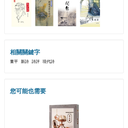
為《青田七六》解密──在亮軒新書發表會上說的話
詩人與聖人
深化抑淡化
繁殖一首沒有結尾的長詩
詩人的偏見
小詩之尺寸──兼讀張國治的詩
相關關鍵字
回聲引來的風暴──欣賞白樺的一首詩
董平
新詩
詩評
現代詩
美國詩百分之八十三是垃圾
小心獅子掉了下來──讀童子寫的《鉛筆童話》
不期而遇──讀辛波斯卡的詩
愛沙尼亞詩人 何索‧庫爾──讀他的幾首「哲學詩」
您可能也需要
懷念高歌二三事
《雨天書》的故事──詩集封面是詩與藝的巧配
給小數點台灣──懷念「數學詩」詩人曹開
詩，無障礙展出