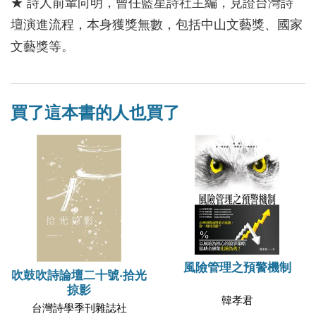
★ 詩人前輩向明，曾任藍星詩社主編，見證台灣詩
壇演進流程，本身獲獎無數，包括中山文藝獎、國家
文藝獎等。
買了這本書的人也買了
風險管理之預警機制
吹鼓吹詩論壇二十號‧拾光
掠影
韓孝君
台灣詩學季刊雜誌社