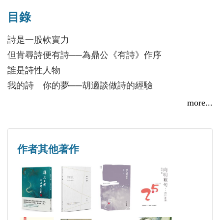
一九八八年授予榮譽文學博士。作品詩及散文被選入
目錄
國內外各大詩選文選，並為報紙專欄作家。出版有詩
集十四冊，詩話及詩隨筆六冊、散文及童話各兩冊、
詩是一股軟實力
譯詩集一冊、合編選集三冊。作品被譯成英、法、
但肯尋詩便有詩──為鼎公《有詩》作序
德、比、日、韓、斯洛伐克、馬來西亞等國文字。
誰是詩性人物
我的詩 你的夢──胡適談做詩的經驗
尋找詩的美感
more...
純詩難求
詩人要對自己負責
談發展中的詩的越界表現──大家一起來玩詩
作者其他著作
鼎公平的記憶
由詩而魔‧由魔而禪──讀洛夫新詩集《禪魔共舞》
為啥會〈變壞〉
我是一隻令人難以置信的鳥──卡夫卡眼中的詩人