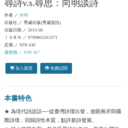
尋詩v.s.尋思：向明談詩
作者 ／
向明
出版社 ／ 秀威出版(秀威資訊)
出版日期 ／ 2015-06
ＩＳＢＮ ／ 9789863263371
定價 ／ NT$ 430
優惠價 ／ NT$ 387
加入購買
免費試閱
本書特色
★ 為現代詩說話──從臺灣詩壇出發，放眼兩岸與國
際詩壇，回歸詩性本質，點評新詩發展。