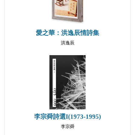
睜眼與閉眼
寫不寫詩都荒謬──為綠蒂《冬雪冰青》詩集說點
話
愛之華：洪逸辰情詩集
托爾斯泰也要平反
洪逸辰
不堪春解手──談幾首「逐臭之詩」
她貼光而行──另類女詩人柔之
完成一座雕像──讀女詩人劉小梅的詩
可怕的詩的空隙
現代詩與高速公路
存在主義不存在了──回憶詩人周鼎
小病微恙的詩趣
導師之言──有感於讀網路文章會變笨
李宗舜詩選I(1973-1995)
郁達夫軼事三則
李宗舜
詩的粗坏也值錢