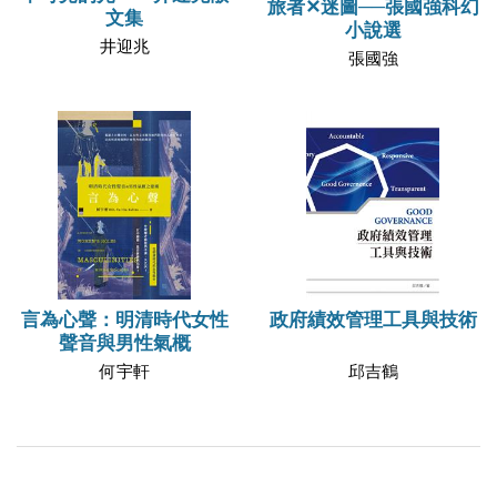
旅者✕迷圖──張國強科幻
文集
小說選
井迎兆
張國強
言為心聲：明清時代女性
政府績效管理工具與技術
聲音與男性氣概
何宇軒
邱吉鶴