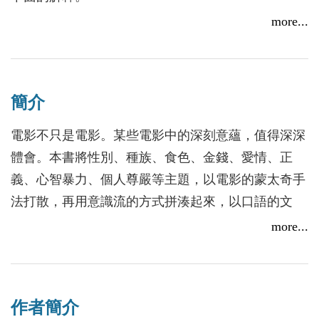
「意識流」一詞，在西洋現代現代文學往往用之
more...
於小說，意指其敘述模式不照寫實主義的客觀模式，
而更從角色主觀心理的層次切入「心理時間」，隨著
主觀意識的流動而展開故事的情節。它的文體隨著角
簡介
色的意識而「流動」，似乎很不連貫，卻故意挑戰讀
者習以為常的閱讀習慣。「意識流散文」也是一種主
電影不只是電影。某些電影中的深刻意蘊，值得深深
觀的文體，但卻是作者極有自覺性的論述，語言上的
體會。本書將性別、種族、食色、金錢、愛情、正
意識流動乍看起來也很隨意，想到哪裡寫到哪裡，其
義、心智暴力、個人尊嚴等主題，以電影的蒙太奇手
實並不儘然，而是作者故意用這種方法來鋪陳她的論
法打散，再用意識流的方式拼湊起來，以口語的文
點，不受任何「八股」式的論文拘束，也可以說是一
字，體現一個現代新加坡人獨特的觀影與文化經驗。
more...
種自由的文體，把語言從一般散文的形式中解放出
中央研究院院士李歐梵稱此書為一本融合文學與電影
來。
美感的「意識流散文」，並謂：「本書名叫《欠身入
如用小說的方法進一步解釋這種散文的話，它的
座》可謂十分切題，而且內含深意，因為作者的這個
另一個特色就是突出作者的「聲口」：獨白，演講，
作者簡介
「座位」也很特別，不在電影院，而在她的個人空