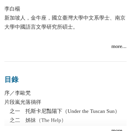
解說，回憶，抱怨，想像的對話……應有盡有，構成
間；她欠身入座看電影，我們欠身入座進入她描述的
李白楊
一種多聲體的結構，表面上雜亂無章，隨意串聯，然
電影和思潮世界。」
新加坡人，金牛座，國立臺灣大學中文系學士、南京
而作者如果沒有自覺，很難寫得這種亂中有序、深藏
大學中國語言文學研究所碩士。
內涵的散文。換言之，「意識流」散文絕非隨意塗
鴉，它的底線是真才實學。小學生或中學生初學作文
more...
如用這種方式，一定會被老師責駡。
偏偏這本書的作者就曾經做過高中老師，而且教
的就是文學。李白楊女士是新加坡人，在臺灣大學中
文系畢業，她最心慕的老師就是我的同學王文興。看
目錄
過王文興作品－－特別是《背海的人》－－的讀者，
序／李歐梵
一定看的出「王氏文體」的影響痕跡：口語式的結
片段嵐光落徜徉
構，時而流暢時而彆扭；字體大小特意安排，極富朗
之一 托斯卡尼豔陽下（Under the Tuscan Sun）
誦的戲劇性。《背海的人》最突出的特色就是它的主
之二 姊妹（The Help）
人翁的「聲口」，然而這個人物卻是虛構的。本書的
之三 美國往事（Once Upon A Time In America）
主角絕非虛構，就是作者本人－－一位有血有肉、感
more...