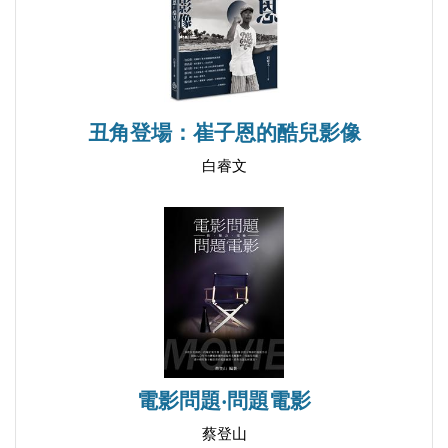
這本書開頭就以作者一看再看的電影的片段帶引
讀者進入討論的問題。大致概括起來，全書包括下列
幾個重要主題：性別，男女，種族，食色，金錢，愛
情，正義，心智的暴力和個人的尊嚴。如果要把這些
大題目一個個作學術論述的話，恐怕要寫出好幾本
丑角登場：崔子恩的酷兒影像
書，而且枯燥無味。這本書反其道而行，借用電影的
白睿文
蒙太奇手法，把這些主題打散，再以意識流的方式拼
湊起來，讀來反而趣味無窮。
〈之一〉的電影是Under the Tuscan Sun（二○○
三），不是老電影，所以我沒有看。講的是女主角婚
姻破裂，丈夫外遇的故事。在學院裡討論這個專題，
必從「女性主義」論述著手，引經據典，找出一大堆
性別（gender）理論支撐。但是李白楊的出發點是家
電影問題‧問題電影
庭主婦－－一個再平凡不過的女性主體，她把女人分
成「ＡＡ治家女」和「不ＡＡ治家女」兩類，妙語如
蔡登山