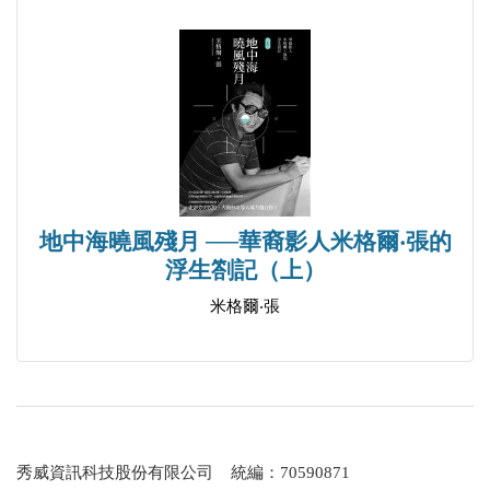
珠，即使我這個老男人讀來也忍俊不禁，感覺十分親
切－－這也是這本散文集的特色。也許會有人認為作
者的立場不夠「政治正確」，我反而更能認同，因為
她並沒有隱藏一個普通女性的弱點。
〈之二〉談的電影The Help可能是新片，我也沒
有看過。帶出來的是另一個重要主題：膚色和種族，
和一系列的相關思考。作者開始展露她的文體特色－
地中海曉風殘月 ──華裔影人米格爾‧張的
－引用大量的警句和名言，和各種中西文化中的典
浮生劄記（上）
故，當然也包括其他影片和文本。讀到此處，我們不
米格爾‧張
難發現原來這位普通的家庭主婦，除了看過不少電影
之外，更看了大量的書。電影是一個引子，書本才是
她真正的思想來源，經過「意識流」消化處理以後，
變成各種情緒和臆想，像午夜煙花四射一樣，照亮這
個文本。王文興文體的影子，在此也隨處可見，然而
秀威資訊科技股份有限公司 統編：70590871