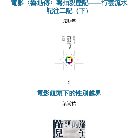
電影〈魯迅傳〉籌拍親歷記——行雲流水
和日常生活中的主導地位。老電影非但值得一看再
記往二記（下）
看，而且變成了個人心路歷程的標誌：每次看一部老
沈鵬年
電影，都會自覺或不自覺地帶出一大堆回憶。但李白
楊比我更進一步，連她個人立身處世的人生觀都是從
五部舊片中悟出來的。這五部老電影－－其實有的並
不太「老」－－對她都有特別意義，我只看過其中三
部，但卻從來沒有聯想到這麼多東西出來。本書名叫
《欠身入座》可謂十分切題，而且內含深意，因為作
者的這個「座位」也很特別，不在電影院，而在她的
個人空間；她欠身入座看電影，我們欠身入座進入她
電影鏡頭下的性別越界
描述的電影和思潮世界。不錯，正如昆德拉所言，生
葉尚祐
命是一種「難以承受的輕」，但如果把作者的輕盈思
緒加在一起，也有它可觀的知識重量。我只能在此略
為介紹一下此書五章的內容。