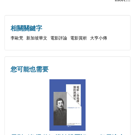
看那魔光 大亨小傳（The Great Gatsby）
情充沛、性情直爽的中年女人，更確切地說，她是一
聽那呼喊 女人香（Scent of a Woman）
位家庭主婦。今年三月底我才第一次在新加坡見到她
和她的丈夫，我們一見如故，我的妻子李子玉也和他
相關關鍵字
們夫婦很談得來，四個人竟然有三個人姓李，前緣早
李歐梵
新加坡華文
電影評論
電影賞析
大亨小傳
定。不過白楊女士的出身頗有傳奇性，父親和母親都
有峇峇娘惹血統，這令我更好奇，遂鼓勵她以先祖為
題材、「混種」為背景，寫成小說，因為華文文學中
您可能也需要
這樣的題材不多。
其實這本散文集也代表了李白楊作為一個現代新
加坡人的獨特文化經驗。從文章中看的出來：她的文
學品味比我更新潮。我們對於電影有共同嗜好。在這
個媒體充斥的時代，喜歡看電影並不稀奇；稀奇的是
我們對於老電影的熱衷。喜歡看老電影的人可能都上
了把年紀，但也不儘然，重要的是老電影在個人回憶