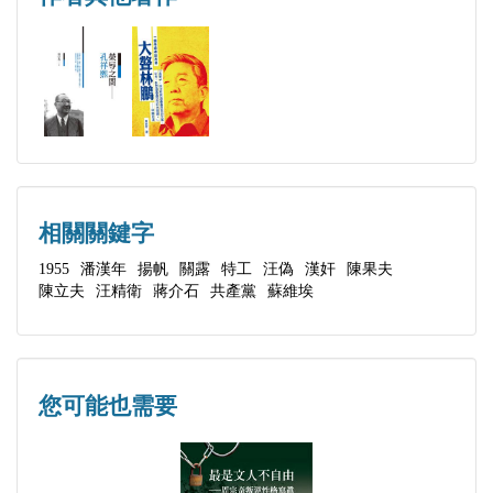
第九章 在「伍豪事件」中
第十章 中共談判代表
第十一章 與魔鬼共舞
第十二章 致命的敗筆
第十三章 春日苦短
第十四章 逮捕的藝術
第十五章 自己人的監獄
相關關鍵字
第十六章 揪心的情與愛
1955
潘漢年
揚帆
關露
特工
汪偽
漢奸
陳果夫
陳立夫
汪精衛
蔣介石
共產黨
蘇維埃
第十七章 英雄末路
第十八章 平反與追憶
您可能也需要