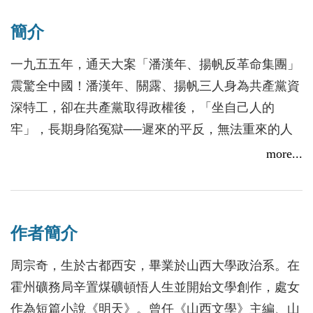
簡介
一九五五年，通天大案「潘漢年、揚帆反革命集團」
震驚全中國！潘漢年、關露、揚帆三人身為共產黨資
深特工，卻在共產黨取得政權後，「坐自己人的
牢」，長期身陷冤獄──遲來的平反，無法重來的人
生，三個紅色政權的殉道者，就這樣被理想背叛、被
more...
歷史棄擲，孤獨終老！三個不平凡的人，如何走上一
條相同的悲劇命運？
潘漢年(1906-1977)、關露(1907-1982)、揚帆(1912-
作者簡介
1999)，同樣出生在書香門第，從小深受家學薰染；
同樣大都畢業於國內名牌大學，在校時已是著名人
周宗奇，生於古都西安，畢業於山西大學政治系。在
物；同樣在一九三○年代加入「左聯」，成為激進的
霍州礦務局辛置煤礦頓悟人生並開始文學創作，處女
文學革命者；同樣是享譽詩壇的桂冠詩人；同樣為了
作為短篇小說《明天》。曾任《山西文學》主編、山