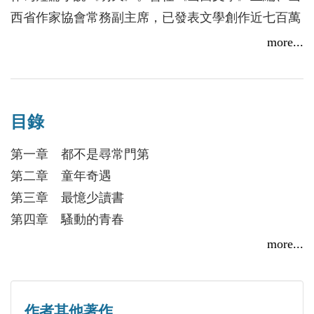
革命的需要，聽從黨的安排投入情報戰線，成為傑出
西省作家協會常務副主席，已發表文學創作近七百萬
特工；同樣在共和國建立後，以壯年之身面臨滅頂之
字，都在打發明天中度過。自認是匆匆地球一過客，
more...
災，身陷冤獄；同樣在新時期開始後，始獲共產黨的
天天都在住旅店，未來不多的明天中，一定還能寫出
平反與昭雪。
方塊字若干，如能在人生謝幕前完成十卷本《中國文
字獄》，則將含笑於泉台，否則死不瞑目！曾自撰打
目錄
油詩一首曰：未死已知萬事空，有錢難買太陽升。筆
收人間哭與笑，寫作聚散兩字經。
第一章 都不是尋常門第
第二章 童年奇遇
第三章 最憶少讀書
第四章 騷動的青春
第五章 裸露的詩魂
more...
第六章 左聯左聯
第七章 通往神秘之門
第八章 書生亦知兵
作者其他著作