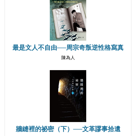
最是文人不自由──周宗奇叛逆性格寫真
陳為人
牆縫裡的祕密（下）──文革謬事拾遺