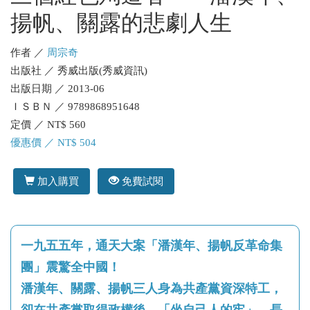
揚帆、關露的悲劇人生
作者 ／
周宗奇
出版社 ／ 秀威出版(秀威資訊)
出版日期 ／ 2013-06
ＩＳＢＮ ／ 9789868951648
定價 ／ NT$ 560
優惠價 ／ NT$ 504
加入購買
免費試閱
一九五五年，通天大案「潘漢年、揚帆反革命集
團」震驚全中國！
潘漢年、關露、揚帆三人身為共產黨資深特工，
卻在共產黨取得政權後，「坐自己人的牢」，長