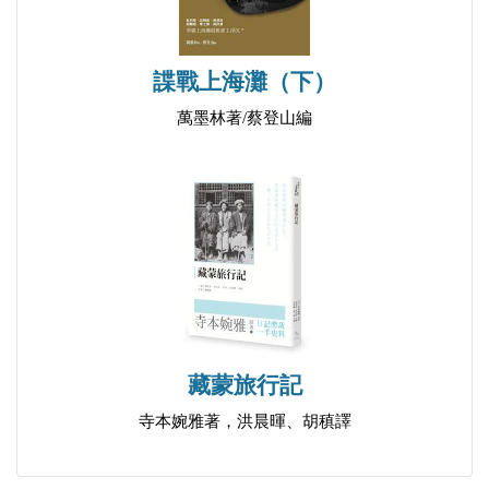
諜戰上海灘（下）
萬墨林著/蔡登山編
藏蒙旅行記
寺本婉雅著，洪晨暉、胡稹譯