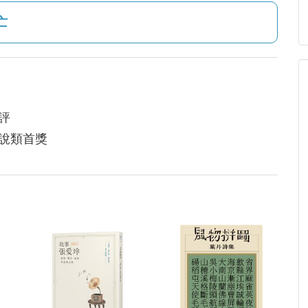
亡
評
小說類首獎