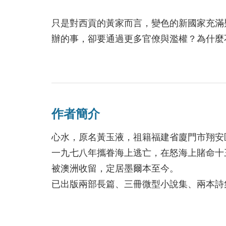
磨。此時藉玉液兄大作，重溫昔日驚夢，亦
獲散文類佳作肯定
慣聞厭之故事，提不起閱讀興趣，然一經翻
只是對西貢的黃家而言，變色的新國家充滿
2014/10/28
讀完上段，使人有欲罷不能之概。平凡之處
辦的事，卻要通過更多官僚與濫權？為什麼
談到書中主題，作者悲天憫人之心，對越
由，剝奪得一分不剩？
之血腥統治，提出強力之控訴。本來此調，
早已境過情遷，遺忘殆盡；而西方人士卻因
當他們質疑謊言、反抗威權，罪名、刑求和
因此，斯時斯地舊事重提，亦未嘗無捧喝之
一的希望，只剩那一條在港口等著的，彷彿
說：「莫聽信共黨之說話；須看清共黨之行
作者簡介
產黨陣營老大哥之蘇聯，平時滿口和平人道
本書作者身為南越華人，將南越淪陷直到逃
心水，原名黃玉液，祖籍福建省廈門市翔安
略，以達到奴役全世界人民為目的。試問目
專制的欺瞞與暴力，提出最深切的控訴。
一九七八年攜眷海上逃亡，在怒海上賭命十
的，除了極權之蘇聯及其爪牙越南外，尚有
被澳洲收留，定居墨爾本至今。
領導人，卻視若無睹，任其翻覆。如澳洲鄰
已出版兩部長篇、三冊微型小說集、兩本詩
澳，紐聯防之重要，甘受蘇共慫恿，倡什麼
類文學獎，並獲澳洲聯邦總理、維州州長及
是自敗長城，愚蠢之極。等到有朝一是蘇共
督頒多元文化傑出貢獻獎等。
之晚矣！世界上任何一角都是蘇共之擴張目