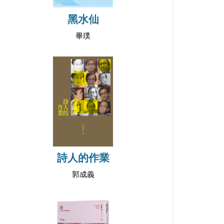
黑水仙
畢璞
詩人的作業
郭成義