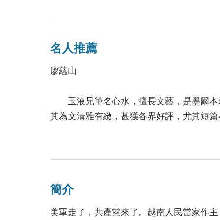
法鼓山墨爾本分會辦
2016/07/11
名人推薦
廖蘊山
一位心中想感謝的
2015/03/05
玉液兄筆名心水，擅長文藝，是墨爾本華
其為文清雅有緻，甚獲各界好評，尤其短篇
生花妙筆，點綴墨城，使澳華文壇，平添異
【僑聯海外華文著
頃玉液兄以一九七五年南越山河變色為經
得獎感言
達十五萬言之《沉城驚夢》一書。過來人現
2014/11/03
不在乎平常詞清藻繪之間矣！
簡介
此書脫稿後，玉液兄以草舍鄰近之便，遂
自惟讀書不多，荒於學問，焉能勝此重任？
美軍走了，共產黨來了。越南人民當家作主
灑花慶賀！秀威作