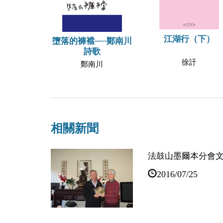
江湖行（下）
墮落的褲襠──鄭南川
詩歌
徐訏
鄭南川
相關新聞
法鼓山墨爾本分會
2016/07/25