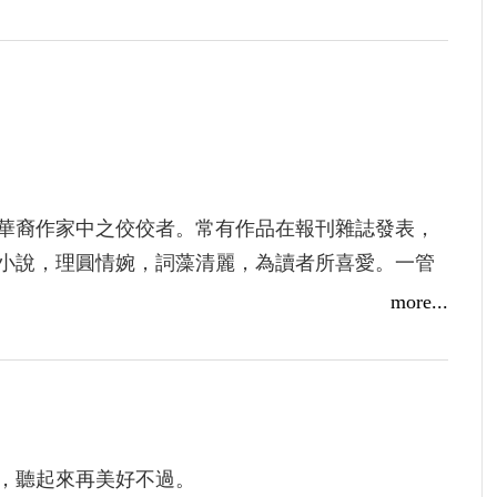
講座 作家心水應邀談人生
女人／心水
裔作家中之佼佼者。常有作品在報刊雜誌發表，
小說，理圓情婉，詞藻清麗，為讀者所喜愛。一管
彩。
more...
作獎】黃玉液（心水）《柳絮飛來片片紅》散文類佳作
，本身虎口餘生為緯，化一年工餘之暇，寫成長
身說法，情真事確，淚血淋漓，其感染人之處，已
推余為第一個讀者，並囑寫一序言以誌其事。余
惟念越黨傾屋，余亦親歷其境，迍遭劫罅，受盡折
，聽起來再美好不過。
者邱大陸獲僑聯海外華文著作獎散文類第一名、黃玉液