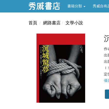
書籍分類
秀威自有
首頁
網路書店
文學小說
作
出
出版
ＩＳ
定價
優惠