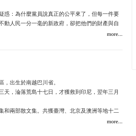
足增加戒惕之心，隨欣然接卷細讀。初尚恐此類見
！
開卷帙，竟為情節之生動與佈局之緊湊所吸引，每
疑惑：為什麼黨員說真正的公平來了，但每一件要
，迭現奇峰，此乃玉液兄之高明筆法有以致之也。
不動人民一分一毫的新政府，卻把他們的財產與自
共極權專制之騙人伎倆，大申撻伐之詞；對越共
more...
原屬老生常談，然逋難民托身有所，對當年慘遇，
未經此苦，尚不相信人世間真有此暗無天日之事，
勞動改造便接連套在身上。性命垂危之際，他們唯
意。當年越南總統阮文紹在位時，常對民眾廣播
隨時都會沉沒的破爛漁船……
為。」其國雖已淪亡，其言卻成末世真諦。且看共
，骨子裡卻窮兇惡極，對內壓制人民，對外擴張侵
出海外的苦難，以半自傳式長篇小說寫下，對極權
區，出生於南越巴川省。
前世界上，敢明目張膽開大軍去侵佔別一個國家
三天，淪落荒島十七日，才獲救到印尼，翌年三月
誰敢冒此世人共憤之大不韙？可惜一般西方國家之
國之紐西蘭，竟妄顧美國庇護下之安全，藐視美，
集和兩部散文集。共獲臺灣、北京及澳洲等地十二
南太平洋無核區，不准美國核艦入港訪問，可以說
華社團體頒發十六項服務獎，二〇〇五年獲維州總
more...
之核子艦艇長驅直進威靈頓時，則已噬臍莫及，悔
標，此文特別提及紐西蘭，不過就近取例而已。