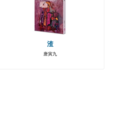
渣
唐寅九