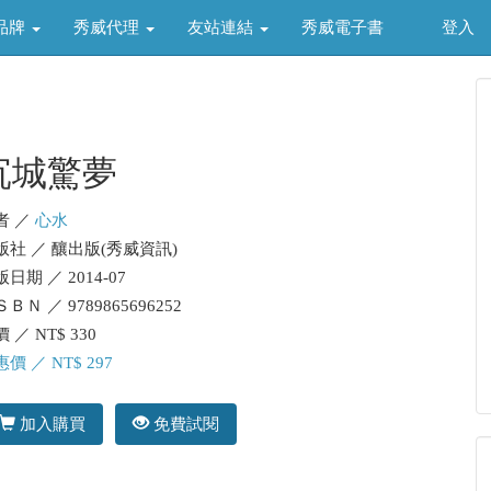
品牌
秀威代理
友站連結
秀威電子書
登入
沉城驚夢
者 ／
心水
版社 ／ 釀出版(秀威資訊)
日期 ／ 2014-07
ＢＮ ／ 9789865696252
 ／ NT$ 330
價 ／ NT$ 297
加入購買
免費試閱