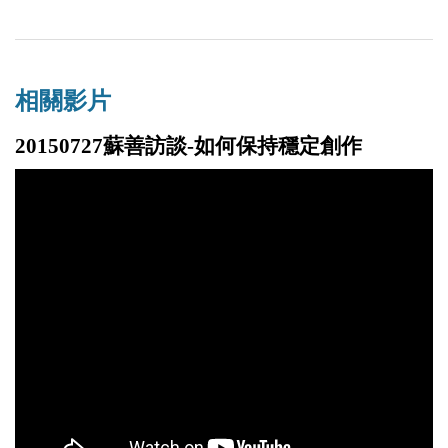
「種雲計畫」是什麼？真的能成功祈雨嗎？──《雲娃
相關影片
娃》試閱
20150727蘇善訪談-如何保持穩定創作
2016/04/06
「舊書重出」與「古今穿越」的少兒小說／蘇善
2016/11/29