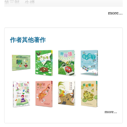
第三部 生煙
第四部 方輿石
more...
秀威作者蘇善《雲娃娃》、林加春《大海想搬家》入選
第五部 種雲
臺南兒童文學月優質本土兒童文學
2016/04/26
作者其他著作
more...
金鼎獎肯定的多面向作家──蘇善：要真正從事創作就必