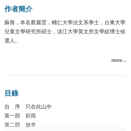
這是「種雲計畫」，為求降雨，不計任何代價。
作者簡介
蘇善，本名蔡麗雲，輔仁大學法文系學士，台東大學
兒童文學研究所碩士，淡江大學英文所文學組博士候
蘇善少年小說《第七本相簿》入選「中小學生優良課外
選人。
讀物」感言：翻牆，閱讀大環境
2016/08/16
著作
more...
中文詩：《詩響起——蘇善詩集》、《詩藥方》
臺語詩：《人間模樣——蘇善臺語詩》
童詩：《童話詩跳格子》
目錄
少兒小說：《雲娃娃》、《攔截送子鳥》、《凹凸星
球》、《胡圖迷遊記》、《阿樂拜師》
自 序 只在此山中
散文：《童年地圖》
第一部 祈雨
第二部 放羊