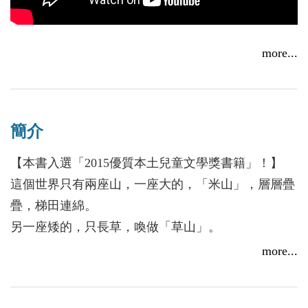
more...
「以書帶書」的系列之作是否為少兒童書的長銷模式？
簡介
／蘇善
2016/11/23
【本書入選「2015優質本土兒童文學獎書籍」！】
這個世界只有兩座山，一座大的，「米山」，層層疊
疊，梯田連綿。
另一座矮的，只長草，喚做「草山」。
兩座山的命運緊緊牽繫在一起。
more...
巫師在高山之頂施法生雲，幾個身負重任的男孩在小
山設置飛火炮陣。