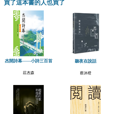
買了這本書的人也買了
杰開詩幕——小詩三百首
聽夜在說話
莊杰森
蔡沐橙