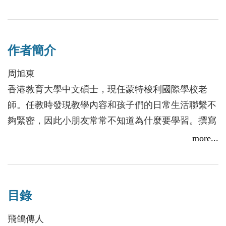
最後到底是誰會贏呢？
期末考試前，11歲的陶雷被三眼哥帶到不敗之地，結
作者簡介
識好友高慧，途經幫助國、漢字國等地，認識了英
雄、小輔、小佐、門衛等有趣的朋友。一路上的領
周旭東
悟，超乎想像。
香港教育大學中文碩士，現任蒙特梭利國際學校老
看完這本書，你就會知道學習是有意義的！生活隨處
師。任教時發現教學內容和孩子們的日常生活聯繫不
都有用！不要再排斥囉~
夠緊密，因此小朋友常常不知道為什麼要學習。撰寫
《尋找回家的路：漢字國歷險記》，希望以活潑有趣
more...
的內容引發小朋友學習的興趣。
目錄
飛鴿傳人