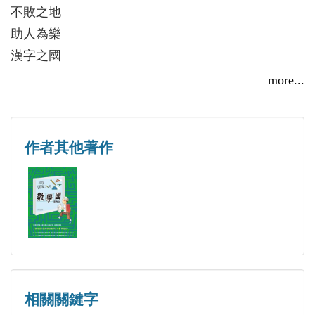
不敗之地
助人為樂
漢字之國
入夜有聲
more...
好戲連臺
陶雷自薦
最後一擲
作者其他著作
此果非果
繁簡之戰
天降甘霖
姓名原型
相關關鍵字