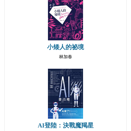
小矮人的祕境
林加春
AI登陸：決戰魔羯星