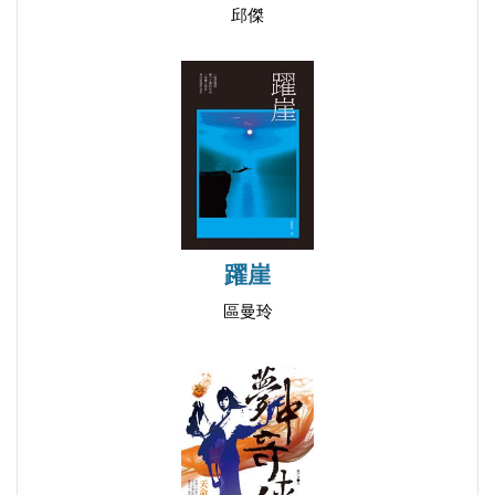
邱傑
躍崖
區曼玲