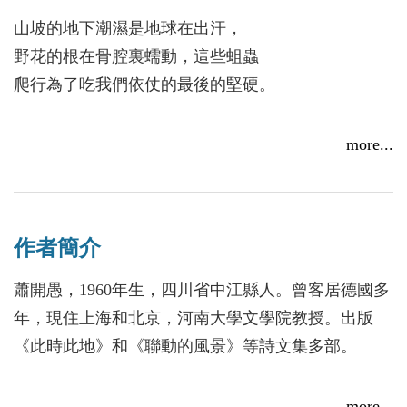
山坡的地下潮濕是地球在出汗，
野花的根在骨腔裏蠕動，這些蛆蟲
爬行為了吃我們依仗的最後的堅硬。
表面上是死者繼續做出犧牲，
more...
其實是生者再一次死去，
這就是美好的體制轉換。
作者簡介
請你回到山坡冰冷的汗液
和鬆弛的沒有知覺的自我控制中間，
蕭開愚，1960年生，四川省中江縣人。曾客居德國多
反而可以做出判斷而不僅僅是忍受。
年，現住上海和北京，河南大學文學院教授。出版
《此時此地》和《聯動的風景》等詩文集多部。
──〈山坡〉
more...