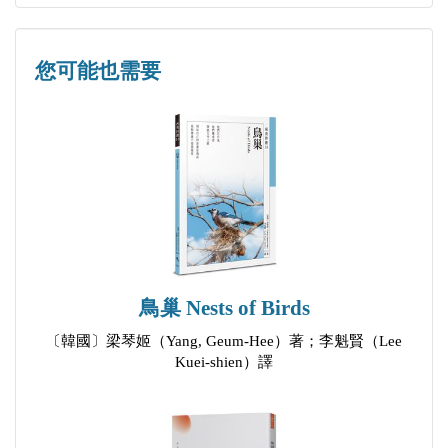
1997年12月2日夜
熟讀傑克‧倫敦小說的船長的故事
您可能也需要
早晨
呵霧
家庭生活
最好的一天
哦，女士，你的個人法律
星期天下午
郵遞員又來了
照片
鳥巢 Nests of Birds
失去的影集
〔韓國〕梁琴姬（Yang, Geum-Hee）著；李魁賢（Lee
李小紅的情慾
Kuei-shien）譯
吃垃圾的人
寵兒