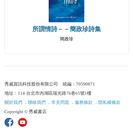
菩提樹下
長窗下
一場小雨
所謂情詩－－簡政珍詩集
小火車上的兩個老婦人
簡政珍
一覺醒來
一一二一年，南京
《柏林之刺二首》
安靜，安靜
少年時節
秀威資訊科技股份有限公司 統編：70590871
山街
地址：114 台北市內湖區瑞光路76巷65號1樓
追記一個夢
關於我們
．
聯絡我們
．
常見問題
．
服務條款
．
隱私權條款
答劉麗安女士
Copyright © 秀威書店
金華及東山印象
凌晨，決定不開電視
床邊