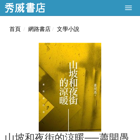
首頁
網路書店
文學小說
山坡和夜街的涼暖──蕭開愚