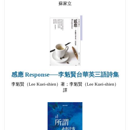
蘇家立
塔
六年前
過江
一場小雪
在公園裏
北站
星期六晚上
在徐家匯
感應 Response──李魁賢台華英三語詩集
Pankow
李魁賢（Lee Kuei-shien）著；李魁賢（Lee Kuei-shien）
歌
譯
舞臺
傍晚，他們說
傳奇詩
學習之甜