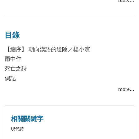
目錄
【總序】 朝向漢語的邊陲／楊小濱
雨中作
死亡之詩
偶記
海灘上
more...
女友
山坡
抓住你的身體
相關關鍵字
一張電報
現代詩
一年中的最後一天