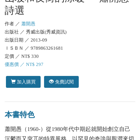
詩選
作者 ／
蕭開愚
出版社 ／ 秀威出版(秀威資訊)
出版日期 ／ 2013-09
ＩＳＢＮ ／ 9789863261681
定價 ／ NT$ 330
優惠價 ／ NT$ 297
加入購買
免費試閱
本書特色
蕭開愚（1960-）從1980年代中期起就開始創立自己
沉鬱而又突兀的特異風格，以罕見的奇詭與艱澀來切