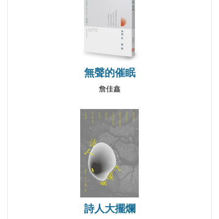
艾倫‧金斯堡來信
下雨―紀念克魯泡特金
日本電器
人民銀行
我如此幸運，同友人到大興安嶺旅行抵達漠河，並於
無聲的催眠
哈爾濱遊覽太陽島
詹佳鑫
草坡
烏鴉
幾隻鳥
秋天
秋天
姑娘
母親
中江縣
詩人大擺爛
烏木紀事