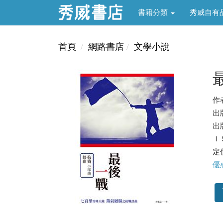
書籍分類
秀威自有
首頁
網路書店
文學小說
作
出
出版
ＩＳ
定價
優惠