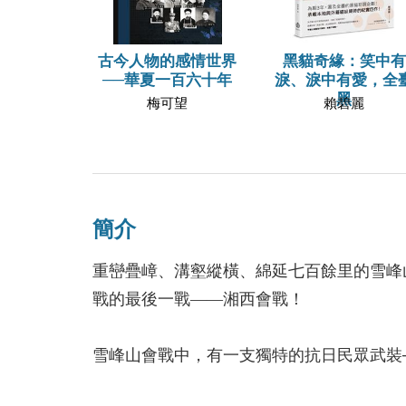
古今人物的感情世界
黑貓奇緣：笑中有
──華夏一百六十年
淚、淚中有愛，全
黑
梅可望
賴碧麗
簡介
重巒疊嶂、溝壑縱橫、綿延七百餘里的雪峰
戰的最後一戰——湘西會戰！
雪峰山會戰中，有一支獨特的抗日民眾武裝
為「嗅槍隊」──他們於山路打伏擊、夜襲