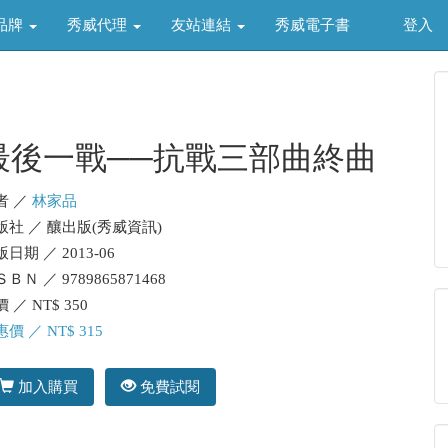
品牌
秀威代理
友站連結
秀威電子書
登入
最後一戰──抗戰三部曲終曲
者 ／
林家品
版社 ／ 釀出版(秀威資訊)
日期 ／ 2013-06
ＢＮ ／ 9789865871468
 ／ NT$ 350
價 ／ NT$ 315
加入購買
免費試閱