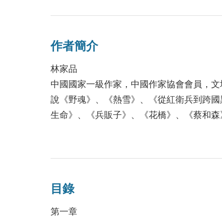
就是這些由獵戶、舊日山匪、地方士紳、教
令在幾十年後「戰地重遊」的日軍旅團長感
山民，了不起！
作者簡介
林家品
中國國家一級作家，中國作家協會會員，文
說《野魂》、《熱雪》、《從紅衛兵到跨國
生命》、《兵販子》、《花橋》、《蔡和森
國煤礦文學烏金獎長篇小說第一名，《老街
七屆茅盾文學獎提名，亦被改編拍攝成電影
目錄
第一章