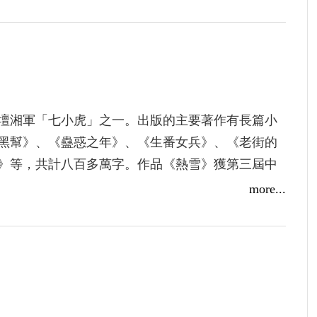
書先生、女學生、雇工、老兵油子等組成的隊伍，
喟，難怪當年自己敗得那麼慘，轉而不能不讚歎，
壇湘軍「七小虎」之一。出版的主要著作有長篇小
黑幫》、《蠱惑之年》、《生番女兵》、《老街的
》等，共計八百多萬字。作品《熱雪》獲第三屆中
的生命》獲國際亞洲太平洋戰爭文學獎第一名、第
more...
。