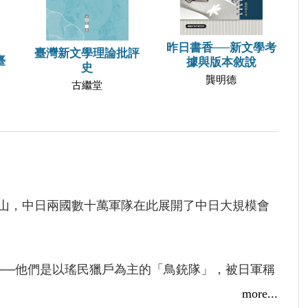
昨日書香──新文學考
臺灣新文學理論批評
臺
據與版本敘說
史
龔明德
古繼堂
山，中日兩國數十萬軍隊在此展開了中日大規模會
──他們是以瑤民獵戶為主的「鳥銃隊」，被日軍稱
新寧縣城、馳援武岡、為中美空軍指引轟炸目標……
more...