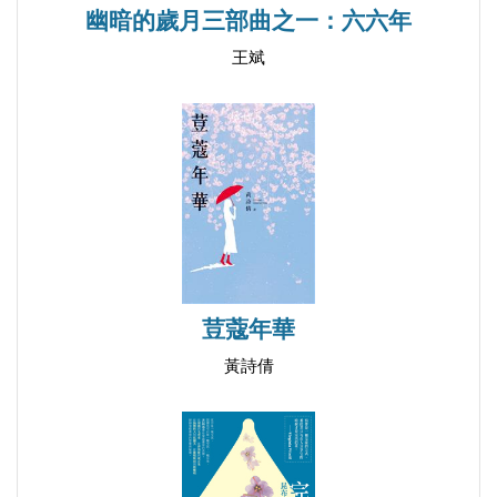
幽暗的歲月三部曲之一：六六年
357 評 白先勇《台北人》的〈冬夜〉
王斌
370 細說〈留情〉兼評〈從「留情」看張愛玲的傳統
觀念〉
383 評 唐‧杜光庭的〈虬髯客傳〉
390 評 法‧都德的《最後一課》
四、時事評論
405 煙害二章
410 煙草商是不好惹的
荳蔻年華
413 應邀參加六十週年國慶大典暨出席「建國六十年
黃詩倩
與海峽兩岸」座談會
416 二戰後專搞綁架、暗殺、顛覆的美國
426 「廣島亞運風波」透視、評析
441 冷戰遠颺，貿易戰開打