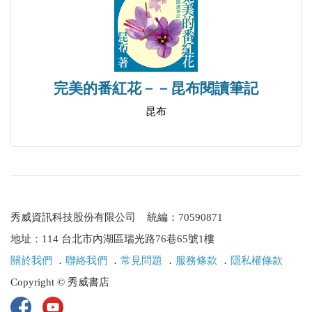
456 評 陳水扁與馬英九之戰
470 陳水扁執政，台灣往何處去
481 紅衫軍台北興起 陳水扁高雄脫困
504 從第三扇窗觀察台灣政局演變
完美的番紅花－－昆布閱讀筆記
528 中東戰亂孕育恐怖活動探源
昆布
秀威資訊科技股份有限公司 統編：70590871
地址：114 台北市內湖區瑞光路76巷65號1樓
關於我們
．
聯絡我們
．
常見問題
．
服務條款
．
隱私權條款
Copyright © 秀威書店