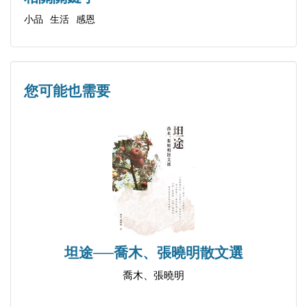
43 如夢前塵
小品
生活
感恩
47 隨筆二則
60 追悼一位未曾謀面的朋友──周樑鎰先生
65 有關「昆蟲天地」及其他
您可能也需要
68 適者生存──白蟻
75 說虎
81 國文教學那裡走？
87 有關「寫作班」答客問
93 秦（始皇）陵兵馬俑來台展出
100 法曹典範─張釋之
102 一代名臣─西門豹
107 一代明君─朱佑樘
坦途──喬木、張曉明散文選
119 高山仰止
喬木、張曉明