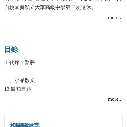
自桃園縣私立大華高級中學第二次退休。
一九五○年代，台灣白色恐怖時期遭受政治迫害繫獄
more...
十三年。一九六○年代，重拾禿筆，曾以吳湘文、微
知、林丁等筆名寫過一陣子小說，發表於「新副」、
「中副」、「華副」、「聯副」、「人間」等報紙副
目錄
刊；以及《文壇》、《新時代》、《中外文學》等月
刊。
﹝代序﹞驚夢
一、小品散文
13 微知自述
24 關於楊逵
more...
25 父與子
27 思念你，彷彿仍在我身邊
37 鹿城往事
相關關鍵字