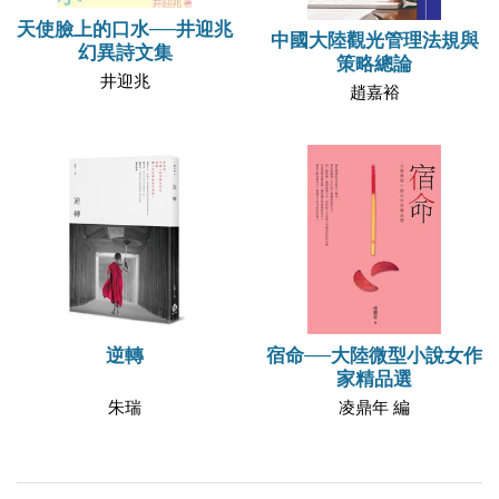
天使臉上的口水──井迎兆
中國大陸觀光管理法規與
幻異詩文集
策略總論
井迎兆
趙嘉裕
逆轉
宿命──大陸微型小說女作
家精品選
朱瑞
凌鼎年 編