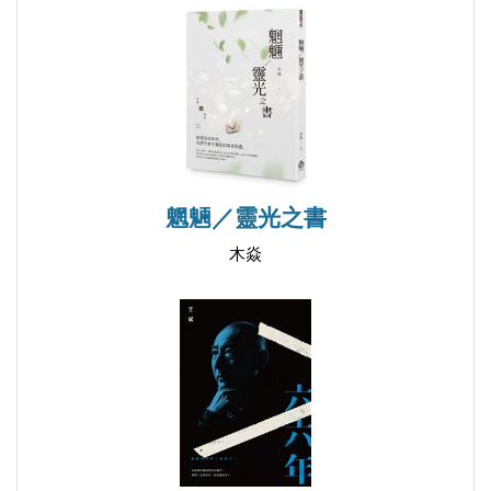
二、小說創作
133 吉屋招租
145 咱女人
151 硬命丁
157 外公
164 辛老師
179 十步芳草
魍魎／靈光之書
196 爺兒倆
木焱
215 彭澤之歌
248 「天聲木偶戲班」的傳奇
267 龍王劫
305 青山莊的故事
三、小說評論
349 評 徐鍾佩的〈父親〉