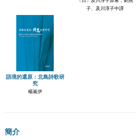
〔日〕及川淳子原著；劉燕
子、及川淳子中譯
語境的還原：北島詩歌研
究
楊嵐伊
簡介