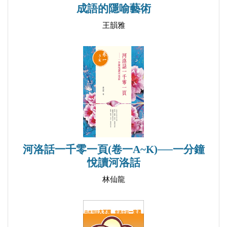
0537 噴雞規【歕雞、歕雞】 055
成語的隱喻藝術
ph（ㄆ）
王韻雅
0538 趴趴走【跑跑走】 059
0539 拋車轔【翻車輪、翻車轔】 060
0540 打折【批折】 061
0541 貶損、費損【破損、發損、暴殄、暴損】
062
0542 打拼【發奮】 063
0543 打拼【搏拚】 064
0544 打電話【撥電話】 065
河洛話一千零一頁(卷一A~K)──一分鐘
悅讀河洛話
0545 打算【盤算】 066
0546 忿懥懥【串串】 067
林仙龍
0547 起盤、起奤【起僨、起叛、起畔】 068
0548 盤仔【販仔、奤仔】 069
0549 香香兩兩【芳香二兩】 070