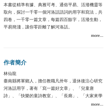
本書從精準有據、典雅可考、通俗平易、活潑機靈等
取向，探討一千零一個河洛話語詞的用字和寫法，共
四卷，一千零一篇文章，每篇四百餘字，活潑生動，
平易簡淺，讓你零距離了解河洛話。
more...
作者簡介
林仙龍
臺南縣將軍鄉人，擔任教職凡卅年，退休後注心研究
河洛話用字，著有「寫一篇好文章」、「兒童唐
詩」、「快樂的童詩教室」、「長廊」、「大家來學
閩南語」、「愛河」、「北京官話˙臺灣漢語對照辭
more...