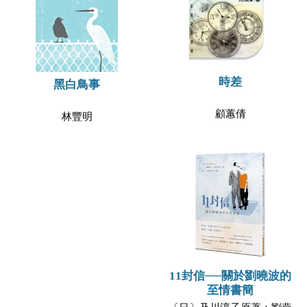
時差
黑白鳥事
顧蕙倩
林豐明
11封信──關於劉曉波的
至情書簡