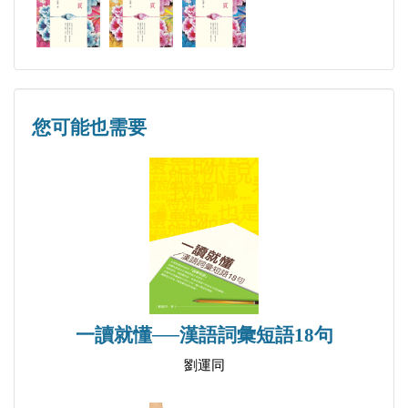
0508 抿壁堵【編壁堵】 026
0509 貧惰、疲墮、憊惰【頻惰、般惰】 027
0510 一旁、一平【一屏】 028
0511 東旁【東平、東屏】 029
0512 變猴弄【秉勾當】 030
您可能也需要
0513 變弄、把弄【秉弄】 031
0514 變鬼【秉詭、秉宄】 032
0515 傍【分】 033
0516 抱圈仔、報圈仔【簸圈仔】 034
0517 磅空、炐空【洞空】 035
0518 碰著【逢著】 036
0519 傍壁【逢壁、碰壁】 037
一讀就懂──漢語詞彙短語18句
0520 盡磅、盡爆、盡弸【盡步】 038
劉運同
0521 六月火燒埔【六月火燒晡】 039
0522 埔姜【牡荊】 040