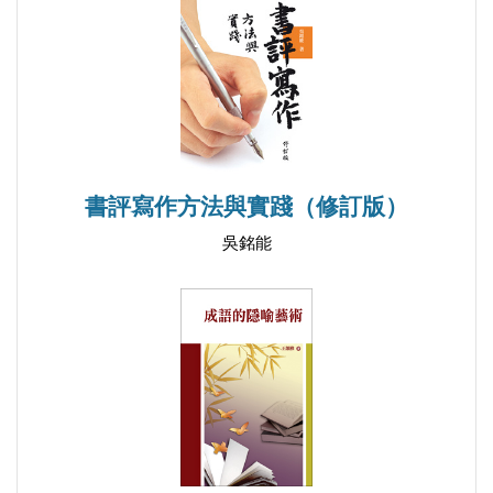
0523 埔【浦、阜、墦】 041
0524 鬖裒【散幅】 042
0525 步頻【白平、白憑、暴憑】 043
0526 有二步七仔【有二把拭仔】 044
0527 空喙哺舌【空喙薄舌、空喙磨舌】 045
0528 一坏【一抔】 046
書評寫作方法與實踐（修訂版）
0529 跋桮【卜貝】 047
吳銘能
0530 跋筊【博局】 048
0531 服桶【跋桶】 049
0532 煩撋、拌撋【攀攬】 050
0533 芭樂【桲仔】 051
0534 屎萞【屎撥】 052
0535 喙誖誖【喙飛飛】 053
0536 辯解【排會、撥會、抵會】 054