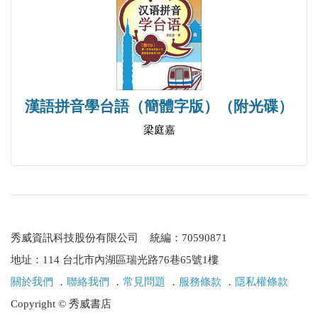
0550 爆米香、爆米芳【爆米麷】 071
0551 放其【罔去、發不見】 072
0552 冇手【奅手、破手】 073
0553 把妻、泡妻【泡妾】 074
漢語拼音學台語（簡體字版）（附光碟）
0554 拋頭露面【暴頭露面、逋頭露面】 075
梁庭嘉
0555 呸噗採【呸噗踩】 076
0556 便宜去【偏去】 077
0557 囡仔疕【囡仔矲】 078
0558 消乏、痟【消崩】 079
0559 一【一盤】 080
秀威資訊科技股份有限公司 統編：70590871
0560 漂ノ、飄翩【飄逸】 081
地址：114 台北市內湖區瑞光路76巷65號1樓
0561 品【憑】 082
關於我們
．
聯絡我們
．
常見問題
．
服務條款
．
隱私權條款
0562 砰砰喘【嚊嚊喘、頻頻喘】 083
Copyright © 秀威書店
0563 鼻【齅】 084