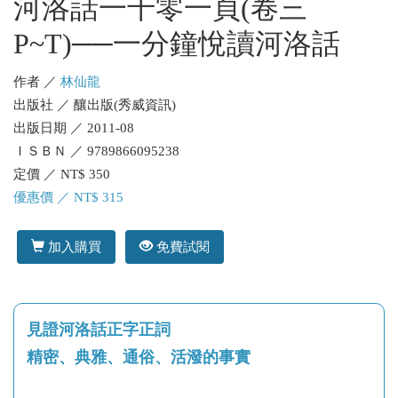
河洛話一千零一頁(卷三
P~T)──一分鐘悅讀河洛話
作者 ／
林仙龍
出版社 ／ 釀出版(秀威資訊)
出版日期 ／ 2011-08
ＩＳＢＮ ／ 9789866095238
定價 ／ NT$ 350
優惠價 ／ NT$ 315
加入購買
免費試閱
見證河洛話正字正詞
精密、典雅、通俗、活潑的事實