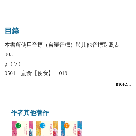
典」、「遙對大武山」。
目錄
本書所使用音標（台羅音標）與其他音標對照表
003
p（ㄅ）
0501 扁食【便食】 019
0502 一百連通【一變連通、一片連通】 020
more...
0503 硬梆梆【硬弸弸、硬繃繃】 021
0504 輣、爭拼【裝扮】 022
0505 食膨餅【著碰丙】 023
作者其他著作
0506 拚血【迸血】 024
0507 別褲腳【撇褲腳】 025