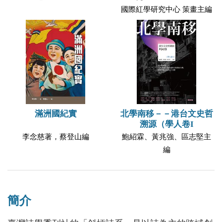
國際紅學研究中心 策畫主編
滿洲國紀實
北學南移－－港台文史哲
溯源（學人卷I
李念慈著，蔡登山編
鮑紹霖、黃兆強、區志堅主
編
簡介