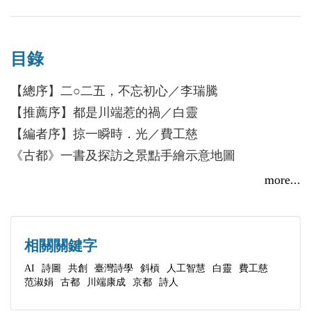
讓日子清明起來。
目錄
范淑娟
師範大學國文系，政治大學新聞研究所畢業。國文教
【總序】二○二五，不忘初心／李瑞騰
學工作多年，發覺文字世界的魔幻光影能製造出巨大
【推薦序】都是川端惹的禍／白靈
想像空間，對於現代詩裡一個字一個字的萬鈞力量，
【編者序】掠一瞬時．光／費工慈
特別著迷。
《古都》一書及探訪之景點手繪示意地圖
more...
關於放肆詩群
卷一｜時．光
讀不完的月光爬上髮梢，銀閃閃地標記著一群連續二
時間／於淑雯
十餘載，每週三鋪開夜色，於寫作及遊玩，左腦與右
時間的建築——過Miho美術館有感／白靈
相關關鍵字
腦，此和彼，兩邊皆自由盛放的素人詩人。
時光捲軸／蕭淑芬
AI
詩圖
共創
臺灣詩學
斜槓
人工智慧
白靈
費工慈
已出版《被黑潮撞響的島嶼》、《放肆詩社截句選》
范淑娟
古都
川端康成
京都
詩人
光庭——致I.M.Pei／白靈
等五本詩集。
西本願寺‧有光／范淑娟