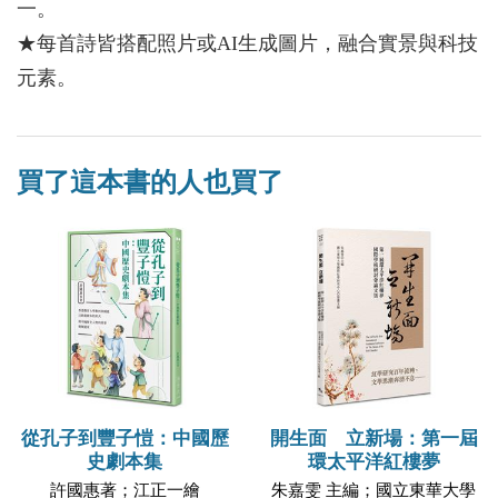
一。
★每首詩皆搭配照片或AI生成圖片，融合實景與科技
元素。
買了這本書的人也買了
從孔子到豐子愷：中國歷
開生面 立新場：第一屆
史劇本集
環太平洋紅樓夢
許國惠著；江正一繪
朱嘉雯 主編；國立東華大學