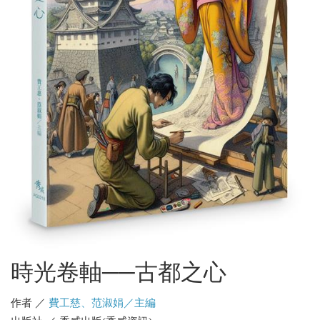
時光卷軸──古都之心
作者 ／
費工慈、范淑娟／主編