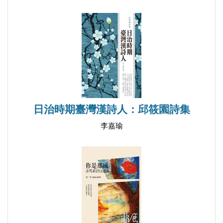
重聚／郭蘭馨
嘀咕著／費工慈
棄兒的天空／翁莉
卷四｜正盛風華～京都情味
以霜冷織出滿城的紅葉／吳雅瑩
秋紅／陳玉明
日治時期臺灣漢詩人：邱筱園詩集
丰采／林芫芬
李嘉瑜
古都幻象／陸秀英
希望／於淑雯
春／翁淑秋
在西本願寺布演／林翠蘭
執守在北山的天命／林玉芬
落日的呼喚／林翠蘭