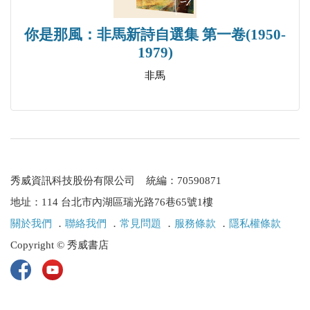
戀戀北山杉／林芫芬
夜遊北野天滿宮／王皖儀
你是那風：非馬新詩自選集 第一卷(1950-
1979)
京都私語／林秀珠
鴨川夜語／林靜端
非馬
湯波半藏著一座古都／林玉芬
遇見 古都的靜美／林芫芬
京都的心跳／張美琴
錦市場／范淑娟
古都居酒屋／費工慈
秀威資訊科技股份有限公司 統編：70590871
地址：114 台北市內湖區瑞光路76巷65號1樓
卷五｜有一種恍惚～古都人．物
關於我們
．
聯絡我們
．
常見問題
．
服務條款
．
隱私權條款
千年中的一日／林靜端
Copyright © 秀威書店
一日京都人／蔡瑞真
古都裡的紅花／陳玉明
花見小路‧有朵花／范淑娟