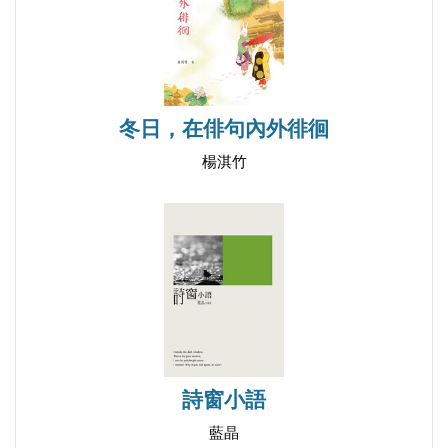
我在古都等妳／陳玉明
卷三｜和風一起吟唱～川端的古都
清水寺與川端康成／陳玉明
冬日，在俳句內外徘徊
清水寺——音羽山腰所見／白靈
楊淇竹
清水寺／呂麗霞
平安神宮．踏石／范淑娟
涉水／翁莉
活力／林芫芬
交織——記嵯峨／巫秀旭
川端筆下的孿生姊妹／林翠蘭
不一樣／王皖儀
北山相遇／范淑娟
詩窗小語
幻影／林翠蘭
藍晶
苗子的思念／吳雅瑩