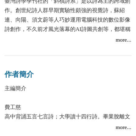
臺灣詩學季刊社的「斜槓詩系」是以詩為主的跨域創
作。創世紀詩人群早期實驗性頗強的視覺詩，蘇紹
連、向陽、須文蔚等人巧妙運用電腦科技的數位影像
詩創作，不久前才風光落幕的AI詩圖共創等，都堪稱
斜槓。
more...
本書同為詩文共創的斜槓之作，為寫作班詩人白靈等
28位師生組成的放肆詩群集體創作。他們閱讀《古
都》，尋訪小說中的京都，最終撰寫遊歷間拾起的微
作者簡介
光。以足下及筆尖重新詮解《古都》中的景象，旅程
作為小說的註解，促使他們再以詩作迴響，伴以照片
主編簡介
與AI繪圖以附和增光。
費工慈
他們是千重子，是苗子，也是川端康成。
高中背誦五言七言詩；大學讀十四行詩。畢業脫離文
見證一趟從文學到現場，再從現場回到文學的旅程！
學幾十年後，竟相遇現代詩。歲數不停地長高，斜槓
more...
也划不回青春。只想素顏幾行文字，繫上一縷晨風，