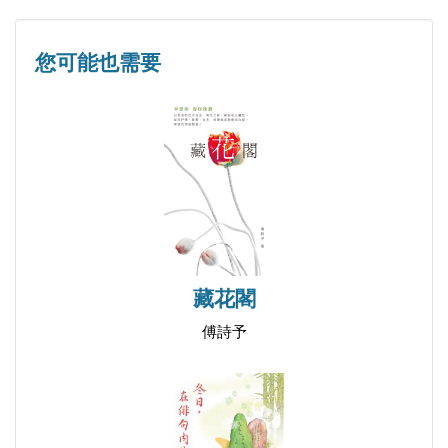
有個西本願寺的早晨在發光／於淑雯
山有小口／王皖儀
您可能也需要
若有光的Miho／蔡瑞真
卷二｜千年的石板路～古都呼喚
古都的呼喚／蕭淑芬
走在千年石板路的古都／許安娜
京都．散策／劉其唐
我在古都裡尋找／王育嘉
藏花閣
古都之心／許安娜
古都的傳唱／林秀珠
傅詩予
走進川端古都／林翠蘭
尋川端康成／於淑雯
不在．存在——古都有感／范淑娟