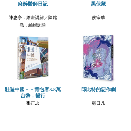
麻醉醫師日記
黑伏藏
陳惠亭．繪畫講解／陳銘
侯宗華
堯．編輯訪談
壯遊中國－－背包客3.8萬
邱比特的惡作劇
台幣，暢行
張正忠
顧日凡