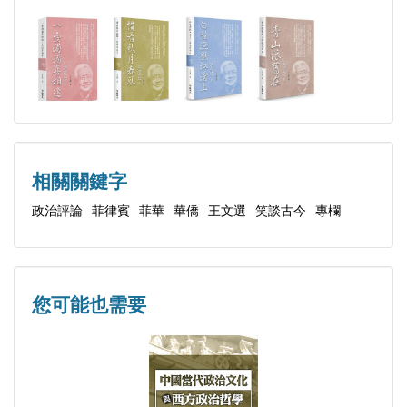
李登輝曾被警總約談調查
指揮及參謀學院高級顧問。早年分別在菲律賓大中華
李登輝差點被林洋港取代
日報及聯合日報撰寫「自由談」及「笑談古今」專
李登輝六出祈山日本拜祖
欄，多篇英文論述發表於馬尼拉時報。
李登輝比汪精衛更汪精衛
李登輝患上精神分裂症
▍自稱是「過街老鼠」的陳水扁
相關關鍵字
陳水扁要拉李登輝一起死
政治評論
菲律賓
菲華
華僑
王文選
笑談古今
專欄
解讀陳水扁的滿口荒唐話
陳水扁若死在獄中怎麼辦？
陳水扁在醫院上吊自殺未遂
您可能也需要
陳水扁獄中再次自殺未遂
▍「棄扁自保」的蔡英文
空心菜要小輸不要大輸