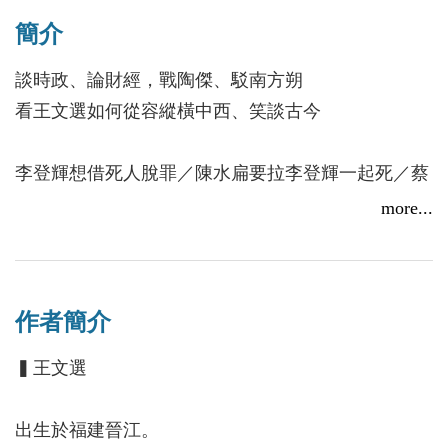
簡介
談時政、論財經，戰陶傑、駁南方朔
看王文選如何從容縱橫中西、笑談古今
李登輝想借死人脫罪／陳水扁要拉李登輝一起死／蔡
英文患上「人格分裂症」／蘇貞昌蓄意向北京送秋波
more...
／宋楚瑜把靈魂賣給李登輝／馬英九搬石頭砸自己的
腳／蔣經國收了兩個不肖徒弟／王金平關說案的是是
非非／「換柱」是在抹殺國民黨的黨魂……
作者簡介
▍王文選
出生於福建晉江。