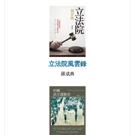
▍新黨秘書長李勝峰口中的「歷史罪人」宋楚瑜
不甘寂寞的宋楚瑜又來了
宋楚瑜自揭虛偽的面具
宋楚瑜參選李登輝最高興
宋楚瑜不配稱蔣經國弟子
從宋楚瑜想到湖南人內鬥
宋楚瑜貫徹始終做歷史罪人
立法院風雲錄
宋楚瑜一心要拆馬英九台
羅成典
宋楚瑜把靈魂賣給李登輝
為何說宋楚瑜是「二百五」？
揭開宋楚瑜的「正藍」假面具
投宋楚瑜票等同投給蔡英文
解讀宋楚瑜的滿口荒唐話
宋楚瑜新書不提李登輝
漫談宋楚瑜的北京行