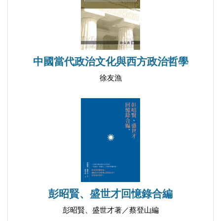
淺析蔡英文的政治謬論
蔡英文患上「人格分裂症」
解讀蔡英文的滿口荒唐話
蔡英文患上「妄想症」
中國當代政治文化與西方政治哲學
蔡英文和宋楚瑜突然啞了
徐友漁
▍「跳樑小丑」綠巾軍
漫談台灣綠營的「救扁行動」
漫談蘇貞昌當選民進黨主席
蘇貞昌蓄意向北京送秋波
漫談謝長廷的「大陸行」
蕭美琴和郝龍斌的荒唐話
彭昭賢、盛世才回憶錄合編
剖析柯文哲的「一五新觀點」
彭昭賢、盛世才著／蔡登山編