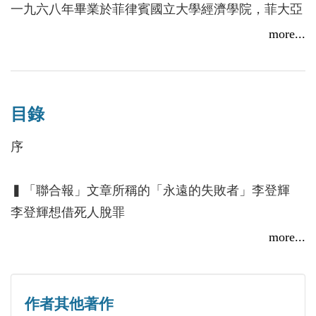
一九六八年畢業於菲律賓國立大學經濟學院，菲大亞
洲中心碩士班研究生，一九八二年於美國哈佛大學商
more...
學院完成工商管理發展課程。
早年曾任菲律賓國立大學文理學院講師；後獲邀參加
菲華商聯總會工作，先後擔任副秘書長、常務理事、
目錄
董事之職；七十年代末轉職金融界，在菲律賓、汶萊
及香港之銀行和金融機構服務廿餘年，並在中國大陸
序
投資設廠生產通訊電纜。目前在菲律賓擔任一家上市
公司總裁及另一家上市公司董事兼執行委員會主席職
▍「聯合報」文章所稱的「永遠的失敗者」李登輝
務，同時兼任一家五星級酒店總裁，並獲選為菲律賓
李登輝想借死人脫罪
酒店東主協會董事。
老糊塗的李登輝和許信良
more...
就學時當選菲律賓國立大學亞洲中心學生會主席，並
李登輝改變了台獨的立場？
擔任菲大學生領袖協商會成員；一九七○年獲僑聯總
李登輝是「永遠的失敗者」
會遴選為「海外優秀青年」；曾任菲華歷史學會會
林洋港不敵李登輝的手段
作者其他著作
長、菲華歷史學報主編；近年曾獲邀擔任菲律賓三軍