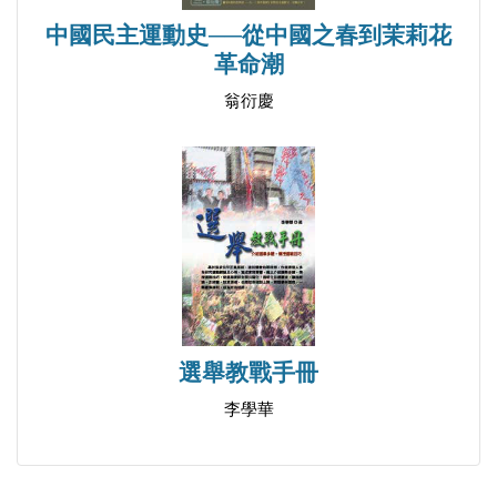
宋楚瑜攪局意欲何為？
中國民主運動史──從中國之春到茉莉花
革命潮
蔣經國收了兩個不肖徒弟
宋楚瑜厚臉皮天下無敵
翁衍慶
數說藍營叛徒宋楚瑜
▍癡心妄想要當「全民總統」的馬英九
評談馬英九的「全民總統」
馬英九搬石頭砸自己的腳
美國人扯馬英九後腿
忖度周美青心底裏的話
選舉教戰手冊
馬英九總統背後的女人
連戰是馬英九勝選的大功臣
李學華
馬英九民調聲望插水背後
漫談馬英九改組內閣