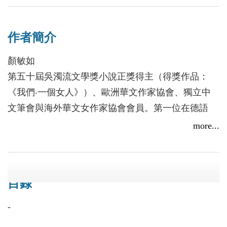
在一個駐地寫作的機會裡，已步入老境的連昊天不可
自拔地愛上蔣依第。然而兩人各自有家庭的事實，讓
作者簡介
天主教徒連昊天有著太多的掙扎，也深陷自我背叛的
恐懼漩渦之中。
顏敏如
第五十屆吳濁流文學獎小說正獎得主（得獎作品：
「不要讓我陷於誘惑，不要讓我陷於誘惑，不要讓我
《我們‧一個女人》）、歐洲華文作家協會、獨立中
陷於誘惑……」
文筆會與海外華文女作家協會會員。第一位在德語
《新蘇黎世日報》（Neue Zürcher Zeitung）發表文章
more...
他恨透了這樣的誘惑，卻也因為依第的高雅誘惑而得
靈感與我的協作／顏敏如
的臺灣人、第一位獲邀至瑞士「拉微尼堡」
到知心、知情、知意的滿足──直到依第意外懷孕。
（Château de Lavigny）國際作家屋駐留寫作的臺灣
2026/03/27
依第說，即使和丈夫離婚，同時斷絕與連昊天的關
人，也是第一位接受埃及國立電視台Nile TV訪問的
係，她也要保有肚裡的孩子。
目錄
臺灣人。曾任《瑞士僑訊》編輯，曾為《中國時報》
國際版、《蘋果日報》論壇撰稿人，以及天下雜誌
-
依第主動邀連昊天面談。在一個強烈颱風來襲的日子
「獨立評論」的專欄寫作者。