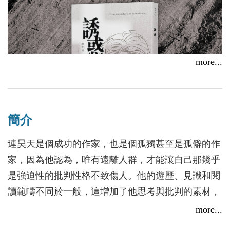
more...
【線上談書】厝邊頭尾來讀書《誘惑》ft.編輯懷君
2025/11/18
簡介
連昊天是個成功的作家，也是個孤獨甚至是孤僻的作
談談我的書──《誘惑》顏敏如
家，因為他認為，唯有遠離人群，才能讓自己那幾乎
2026/02/13
是強迫性的批判性格不致傷人。他的遊歷、見識和閱
讀範疇不同於一般，這增加了他思考與批判的素材，
卻也讓他難以找到能夠深刻談話的對象。
more...