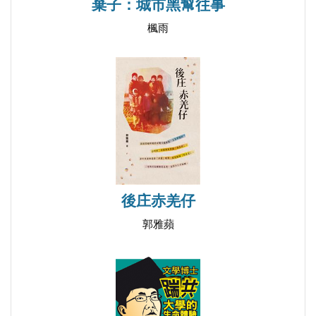
棄子：城市黑幫往事
楓雨
後庄赤羌仔
郭雅蘋