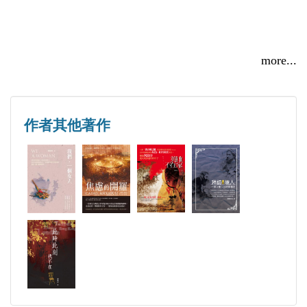
裡，他滿懷煎熬地驅車赴約。
「狂風呼嘯，車子好像有些飄動。擋風玻璃前彷彿是
more...
一片厚厚的白簾子，幾乎什麼也看不見。突然似乎是
紅色的什麼在眼前閃過，我的車子頓了一下，感覺上
應該是稍微凸起路面的斑馬線區。」
作者其他著作
狂暴的風雨中，連昊天祈求著天主的垂憐……
自己的誘惑？自己的譴責？／顏敏如
2026/04/02