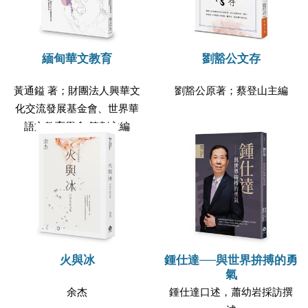
緬甸華文教育
劉豁公文存
黃通鎰 著；財團法人興華文
劉豁公原著；蔡登山主編
化交流發展基金會、世界華
語文教育學會 策劃主編
火與冰
鍾仕達──與世界拚搏的勇
氣
余杰
鍾仕達口述，蕭幼岩採訪撰