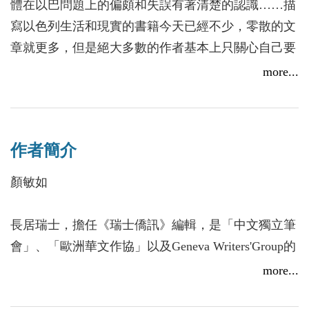
體在以巴問題上的偏頗和失誤有著清楚的認識……描
寫以色列生活和現實的書籍今天已經不少，零散的文
章就更多，但是絕大多數的作者基本上只關心自己要
寫的內容和觀點，想方設法用自己的看法去影響讀
more...
者。敏如是在這個題材方面少見的不僅問自己寫什
【線上談書】厝邊頭尾來讀書《誘惑》ft.編輯懷君
麼，而且問自己怎麼寫的作者。在她的前言裏，可以
2025/11/18
看到她是怎樣認真地思考這個問題，並苦心尋找答案
作者簡介
的。我們也可以從她對阿富汗問題的獨特觀察角度和
敘述手段上看出她的探求精神。考慮到以巴和中東問
顏敏如
題的特殊狀況，可以說「怎麼寫」的重要性甚至壓倒
「寫什麼」，敏如抓住了這個問題，思考了這個問
長居瑞士，擔任《瑞士僑訊》編輯，是「中文獨立筆
題，並成功地處理了這個問題。這是敏如的這部書中
會」、「歐洲華文作協」以及Geneva Writers'Group的
最讓我感到有價值的地方。
會員，夫婿為國際智庫「民主監督武裝力量日內瓦中
more...
..........................以色列特拉維夫大學東亞學系─張平
心（DCAF）」副主管。
教授