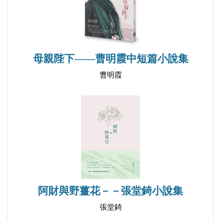
母親陛下——曹明霞中短篇小說集
曹明霞
為什麼瑞士人不願還清房貸？
2015/04/04
阿財與野薑花－－張堂錡小說集
張堂錡