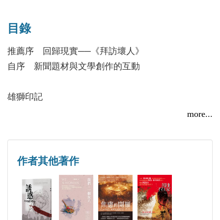
歐洲華文作家協會第十二屆年會在華沙召開，世界各地
小說《此時此刻我不在》曾在《台灣新聞報》及北美
目錄
作家熱情響應
《世界日報》連載，並由高雄文學館及蘇黎世東亞學
2017/06/13
系圖書館典藏。
推薦序 回歸現實──《拜訪壞人》
自序 新聞題材與文學創作的互動
為《中國時報》〈國際版〉、《蘋果日報》論壇撰
稿。「全球觀察」、「大眾時代」等網站的駐站寫
雄獅印記
手。在《台灣新聞報》、《見證》雜誌闢有〈從瑞士
何謂歷史？人去樓空
more...
出發〉專欄。
去喀布爾，不必帶頭巾
拜訪壞人
第一位在德語《新蘇黎世日報》發表文章的台灣人。
在舞廳裡唱輓歌的人
作者其他著作
第一位在2009年夏獲邀至瑞士「拉微尼堡」（Ch teau
de Lavigny）國際作家屋駐留寫作的台灣人。
顏敏如《焦慮的開羅》新書分享會
2016/12/01