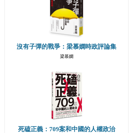
年尾收爐，命運在手
香港大崩壞，自由價更高
Preface
Challenges to True Freedom: Political Prisoners and the
沒有子彈的戰爭：梁慕嫻時政評論集
NSL's Suppression inHong Kong
梁慕嫻
From Tiananmen 89 to Hong Kong's Ongoing Political
Crackdown
Freedom in HK Is Now History
What Can Hong Kong's New Leader Bring to the Table?
The Upcoming National Security Trial of Jimmy Lai and
the Erosion of Freedoms in Hong Kong
The Resilience of a City: Hong Kong's Fight for
Freedom and the Mid-Autumn Festival
死磕正義：709案和中國的人權政治
A Journey Through Time: Dr. Sun Yat Sen, Hong Kong's