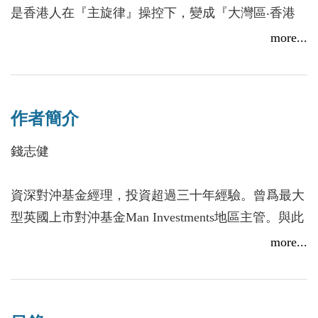
是香港人在『主旋律』操控下，變成『大灣區‧香港
人』，受到強力監控，也失去言論自由。政治、金
more...
融、經濟及民生其實一環扣一環，而香港人歷經一次
又一次的『身份改變』，令不少人有不同的體會，從
而調整自己的想法。」
作者簡介
不論你是否懂得政治，政治始終要埋身（你不理
政治，政治依然會找上你）。作者自云：「這書的構
錢志健
思其實是『先談及自由與公義，然後分享健康與投
資。全天候性的操盤運作，長短均可；在短暫的人生
資深對沖基金經理，投資超過三十年經驗。曾爲最大
當中，如何善用數萬天；是整個人生的策略和使
型英國上市對沖基金Man Investments地區主管。與此
命。』文章內容，以英語及正體中文字為主軸，涉及
同時，也是財經電台及多媒體頻道負責人、評論人及
more...
我對香港、中港臺以至世界局勢的看法。中文和英文
專欄作家。
的內容，不會翻譯，原文出版。」
金融以外，錢氏關注香港在「港版國安法」及「一國
本書收錄近百篇的中英文時事評論，願與「世界
兩制」急速崩壞下，警惕世界投資者，自由及開放市