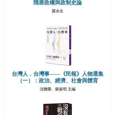
隋唐政權與政制史論
Movement for Hong Kong and the World Hong Kong
世界的香港，最後守護者
羅永生
Forum. He is a Fellow of the Canadian Securities
香港有燶味，這個夏天螞蟻搬家
Institute (FCSI). His academic background includes the
香港曾是強力品牌
study of Speech Communication at the University of
香港笑不出，七一好安靜
Minnesota, and he received his MBA from the
大灣區香港人
University of Toronto.
香港並非無藥可救
香港迎接各種波動
YouTube@EdChinWorld
一國兩制，一切幻影
Email: edckchin@gmail.com
獄中贈畫，人間有情
台灣人．台灣事——《民報》人物選集
香港被清洗，政敵被死亡
（一）：政治、經濟、社會與體育
一國兩制還可捍衛？
沈聰榮、蘇振明 主編
傾國家力量治理香港
世上沒有發達祕笈
APEC 峰會，世界在看