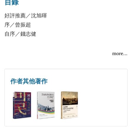
的香港人」一同分享。
目錄
場來得不易，也非必然。當制度崩壞後，很多事情難
以修補，我們更要引以為戒。
好評推薦／沈旭暉
過去兩年多，錢氏組織了「世界香港論壇」及「全球
序／曾振超
為香港政治犯祈禱」多個項目，希望世界關注香港現
自序／錢志健
況；希望香港可重回正軌，保留「真正」資本主義生
活方式，公務員政治中立，學校教育沒有政治洗腦，
真的邁開走向更遠的路
more...
新聞自由，評論自由，言論自由，進出自由，但願香
中共強權下的港澳疆藏
港返回真正的「一國兩制」。錢氏也主理一條超過七
中共病毒，香港變天
萬五千人訂閱的YouTube頻道，繼續說「真香港」故
股樓投資，低買高賣
作者其他著作
事。
香港已變，願來年更好
《小屋》：為何不幸降臨
Edward C. K. Chin has enjoyed a lengthy career in
龐貝奧的新書《一寸也不讓》及其它
hedge funds and the media. Initially, he served as a
戴教授背負的十字架
portfolio manager in Canada before relocating to Hong
四十七人案的極權大審判
Kong in 2000. Over the years, he has held leadership