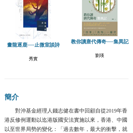
教你讀唐代傳奇──集異記
畫龍逐鹿──止微室談詩
劉瑛
秀實
簡介
對沖基金經理人錢志健在書中回顧自從2019年香
港反修例運動以迄港版國安法實施以來，香港、中國
以至世界局勢的變化：「過去數年，最大的衝擊，就