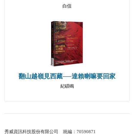
白信
Struggle, and the Hope for Freedom
A Brighter Tomorrow: Hong Kong's Political Prisoners
in Two Years, as We Continue to Pray
When Real Hong Kong Voices Cannot be Heard, We
Will Have Nothing Left
For Freedom: Tibet, Democratic China, and Hong Kong
Remain Steadfast in Supporting Taiwan and Hong Kong
Erosion of Rights: Hong Kong's Dismantling Under
翻山越嶺見西藏──達賴喇嘛要回家
Totalitarian Control
紀碩鳴
Hongkongers Must Live as We Always Live-Global
Citizens
The Fall of Hong Kong Under the National Security Law
Human Rights Situation in Hong Kong Under CCP Rule
Standing Unjust Trials in Hong Kong
秀威資訊科技股份有限公司 統編：70590871