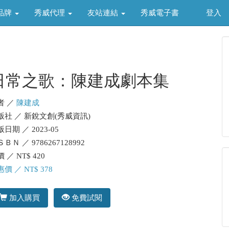
品牌
秀威代理
友站連結
秀威電子書
登入
日常之歌：陳建成劇本集
者 ／
陳建成
版社 ／ 新銳文創(秀威資訊)
日期 ／ 2023-05
ＢＮ ／ 9786267128992
 ／ NT$ 420
價 ／ NT$ 378
加入購買
免費試閱