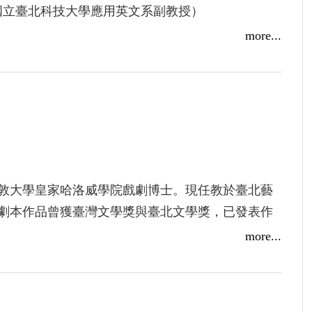
國立臺北科技大學應用英文系副教授）
more...
境中個人與體制的關係，在描繪日常生活運作的
戲劇作為中介空間，探索重新感知世界的可能。
作的劇本作品：〈日常之歌〉透過核災後的世界，探
著隨機殺人犯在犯案前的軌跡，呈現個人如何在各
生的事〉寫下白色恐怖時代所產生的壓抑與遺忘，
的影響；〈解離〉則探索在極權之下，個人面對政
敦大學皇家哈洛威學院戲劇博士。現任教於臺北藝
同於過去文學獎作品集及劇本農場劇作選中的版
劇本作品曾獲臺灣文學獎與臺北文學獎，已發表作
，推敲修改過後的最新版本。
末不可能發生的事〉、〈解離〉等。
more...