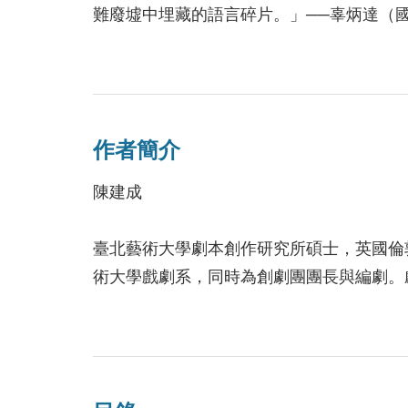
難廢墟中埋藏的語言碎片。」──辜炳達（
陳建成的創作核心圍繞著當代生命政治情
同時，挖掘表象與各種意識形態的關聯，以
作者簡介
本書收錄陳建成自2013年至2019年創
索個人與汙名化現象之間的關係；〈解〉循
陳建成
種話語體系當中流轉；〈在世紀末不可能發
在解嚴之後，於不同世代的個人身上所產生
臺北藝術大學劇本創作研究所碩士，英國倫
治暴力時所產生的諸種情感與行動可能。不
術大學戲劇系，同時為創劇團團長與編劇。
本，此次收錄的劇本為劇作家經過實際演出
品包含：〈日常之歌〉、〈解〉、〈在世紀