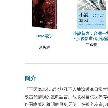
小說新力：台灣一
DNA殺手
七○後新世代小說
王國安
佘炎輝
簡介
「正因為當代政治無孔不入地滲透進日常生
映當代情境的戲劇語言。他取材自核災倖存
略召喚著班雅明的歷史天使：在被名為進步