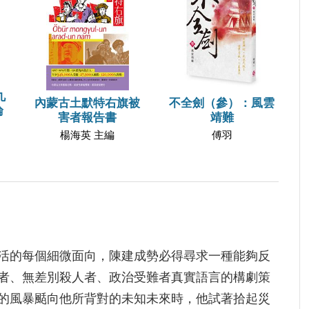
九
內蒙古土默特右旗被
不全劍（參）：風雲
論
害者報告書
靖難
楊海英 主編
傅羽
活的每個細微面向，陳建成勢必得尋求一種能夠反
者、無差別殺人者、政治受難者真實語言的構劇策
的風暴颳向他所背對的未知未來時，他試著拾起災