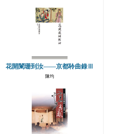
花開闌珊到汝——京都聆曲錄Ⅲ
陳均