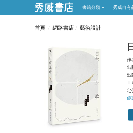
書籍分類
秀威自有
首頁
網路書店
藝術設計
作
出
出版
ＩＳ
定價
優惠