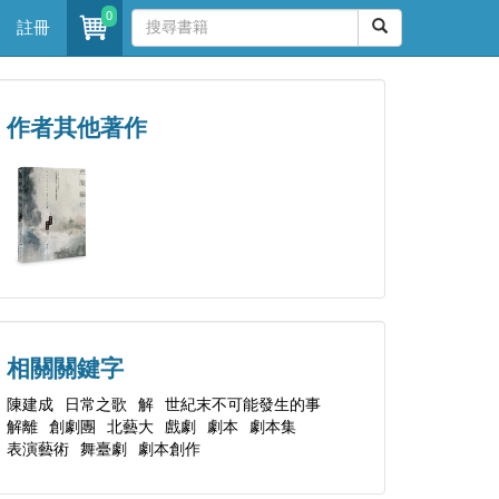
0
註冊
作者其他著作
相關關鍵字
陳建成
日常之歌
解
世紀末不可能發生的事
解離
創劇團
北藝大
戲劇
劇本
劇本集
表演藝術
舞臺劇
劇本創作