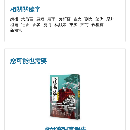
第一節 問題意識
相關關鍵字
第二節 過往文獻紀錄的湄洲進香
媽祖
天后宮
鹿港
廟宇
長和宮
香火
割火
湄洲
泉州
祖廟
進香
香客
廈門
林默娘
東澳
郊商
舊祖宮
第三節 題目釋義及概念說明
新祖宮
第四節 研究方法與本書架構
第二章 福建及粵東地區民國以前的媽祖信仰與進
香
您可能也需要
第一節 福建媽祖信仰之發展
第二節 清代湄洲「祖廟」和賢良港「祖祠」之爭
執
第三節 進香習俗探源
第四節 清代莆田地區的湄洲進香
小結
第三章 清代湄洲進香的時代環境
第一節 臺灣宮廟赴湄洲進香的社會經濟基礎
虎姑婆調查報告