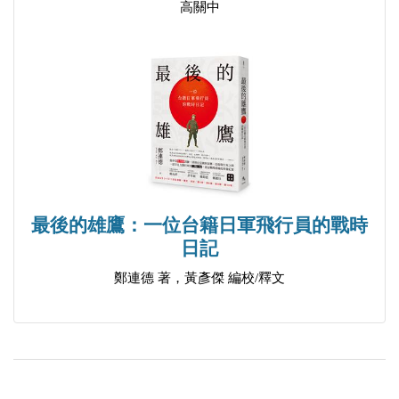
高關中
最後的雄鷹：一位台籍日軍飛行員的戰時
日記
鄭連德 著，黃彥傑 編校/釋文