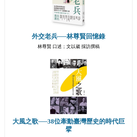
附錄
附錄一 清代與民初，臺灣、福建及粵東地區
「進香」的紀錄表
外交老兵──林尊賢回憶錄
附錄二 臺灣清代和日治時期至湄洲進香的宮廟
表
林尊賢 口述；文以崴 採訪撰稿
附錄三 鹿港舊祖宮傳說－－耆老蕭添柳口述記
錄受訪者述說鹿港舊祖宮的故事
附錄四 清代莆田地區分靈自湄洲祖廟的宮廟田
調資料表
附錄五 《福興宮事略》（福興宮提供）
附錄六 有關鹿港舊祖宮的創建年代的考證（蕭
信宏撰）
大風之歌──38位牽動臺灣歷史的時代巨
擘