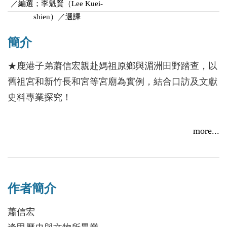
／編選；李魁賢（Lee Kuei-
shien）／選譯
簡介
★鹿港子弟蕭信宏親赴媽祖原鄉與湄洲田野踏查，以
舊祖宮和新竹長和宮等宮廟為實例，結合口訪及文獻
史料專業探究！
清中葉以前福建的宮廟並不盛行赴湄洲進香，此
more...
時廈門廟宇盛行赴島上的東澳媽祖廟割香，而不同神
明如保生大帝、清水祖師、章元帥等宮廟間的短期進
香，則盛行在閩南的部分區域。清中葉以後原鄉的宮
作者簡介
廟赴湄洲進香反而可能是受到臺灣宮廟影響，其背後
原因為：臺灣媽祖信徒多且為移民社會，部分地區盛
蕭信宏
行進香，加上清中葉以後臺灣各方面條件逐漸讓湄洲