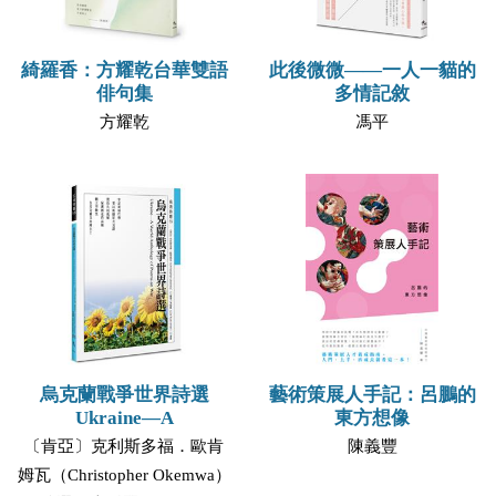
綺羅香：方耀乾台華雙語
此後微微——一人一貓的
俳句集
多情記敘
方耀乾
馮平
烏克蘭戰爭世界詩選
藝術策展人手記：呂鵬的
Ukraine—A
東方想像
〔肯亞〕克利斯多福．歐肯
陳義豐
姆瓦（Christopher Okemwa）