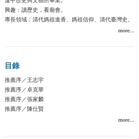
逢甲歷史與文物所畢業。
進香得以成行：
興趣：讀歷史，看廟會。
首先，鹿港舊祖宮和新竹長和宮因湄洲位於郊商
專長領域：清代媽祖進香、媽祖信仰、清代臺灣史。
的商貿圈內，郊商可透過湄洲進香經營商業網絡，並
現為鹿秀社區大學老師，教授清代鹿港史。
more...
提高行郊的聲望和地位。其次，宮廟往最高位階的湄
洲祖廟進香後，可建構位階更高的地位，故興起了湄
洲進香。
清末風行北港進香，不過少數宮廟受到鹿港舊祖
目錄
宮或新竹長和宮的影響，因香火本來便不是來自北
推薦序／王志宇
港，不想加入北港進香，但亦為了增強香火的靈力，
推薦序／卓克華
故加入湄洲進香，此舉反而促使泉州府同安縣的一些
推薦序／張家麟
媽祖廟也加入進香行列，遂形成清末兩岸的湄洲祖廟
推薦序／陳仕賢
進香潮。
自序
more...
第一章 緒論