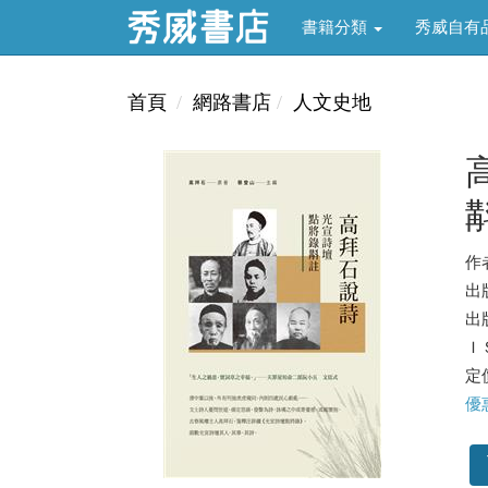
書籍分類
秀威自有
首頁
網路書店
人文史地
作
出
出版
ＩＳ
定價
優惠