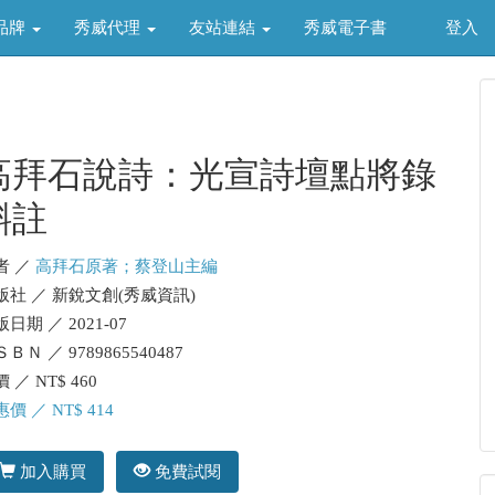
品牌
秀威代理
友站連結
秀威電子書
登入
高拜石說詩：光宣詩壇點將錄
斠註
者 ／
高拜石原著；蔡登山主編
版社 ／ 新銳文創(秀威資訊)
日期 ／ 2021-07
ＢＮ ／ 9789865540487
 ／ NT$ 460
價 ／ NT$ 414
加入購買
免費試閱