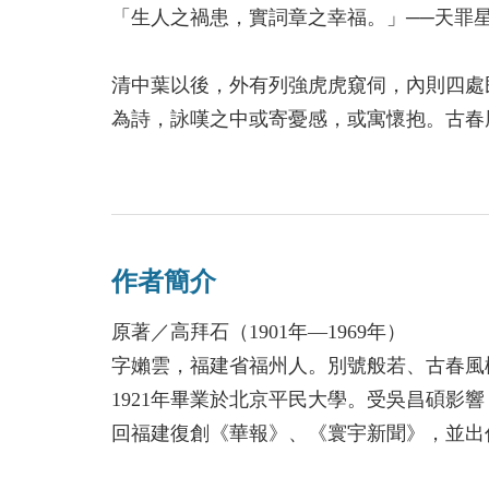
「生人之禍患，實詞章之幸福。」──天罪
清中葉以後，外有列強虎虎窺伺，內則四處
為詩，詠嘆之中或寄憂感，或寓懷抱。古春
錄》，細數光宣詩壇其人、其事、其詩。
汪辟疆《光宣詩壇點將錄》為近代詩史研究的
區別了各個詩人的造詣、名位、風格及派別
作者簡介
《光宣詩壇點將錄斠註》則是高拜石晚年的
原著／高拜石（1901年—1969年）
書，將汪氏書中提及的詩壇掌故一一說明，
字嬾雲，福建省福州人。別號般若、古春風
量詩作，並加入高拜石的個人見解，將事蹟
1921年畢業於北京平民大學。受吳昌碩影
互為表裡，以饗讀者。
回福建復創《華報》、《寰宇新聞》，並出
省府參議，日軍撤退後，主持當地《中央日