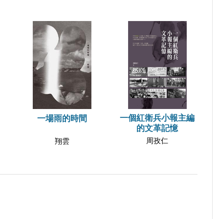
一個紅衛兵小報主編
一場雨的時間
的文革記憶
周孜仁
翔雲