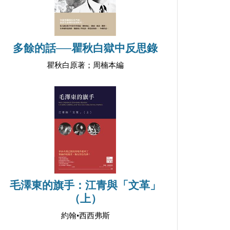
多餘的話──瞿秋白獄中反思錄
瞿秋白原著；周楠本編
毛澤東的旗手：江青與「文革」
（上）
約翰•西西弗斯