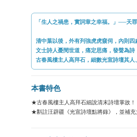
「生人之禍患，實詞章之幸福。」──天
清中葉以後，外有列強虎虎窺伺，內則四
文士詩人憂閔世道，痛定思痛，發聲為詩
古春風樓主人高拜石，細數光宣詩壇其人
本書特色
★古春風樓主人高拜石細說清末詩壇掌故！
★斠註汪辟疆《光宣詩壇點將錄》，並補充