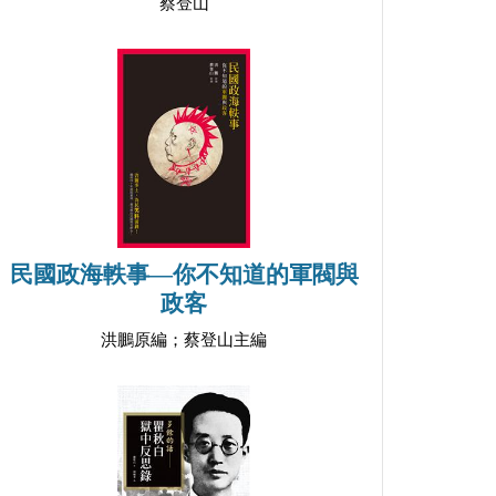
蔡登山
民國政海軼事―你不知道的軍閥與
政客
洪鵬原編；蔡登山主編