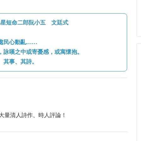
罪星短命二郎阮小五 文廷式
處民心動亂……
，詠嘆之中或寄憂感，或寓懷抱。
、其事、其詩。
大量清人詩作、時人評論！