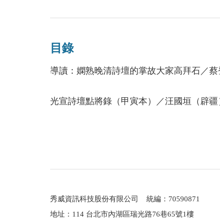
「（汪氏此書）擇同時詩人一百八人，比擬
工作。曾任臺灣省新聞處主任秘書，而後發
謹嚴，衡量甲乙，悉秉公論。」──高拜石
林、八儔書畫會與五人書展等。另有篆刻好
人，組有海嶠印集，頗獲時譽。1961年起
目錄
當時既贏得廣大讀者之喜好，其後印成專書發
灣。
導讀：嫻熟晚清詩壇的掌故大家高拜石／
光宣詩壇點將錄（甲寅本）／汪國垣（辟疆
主編／蔡登山
文史作家，曾製作及編劇《作家身影》紀錄
光宣詩壇點將錄斠註／高拜石撰
清、老舍、冰心、沈從文、巴金、曹禺、蕭
一、前言
之先。著有：《人間四月天》、《傳奇未完
二、王闓運
《何處尋你──胡適的戀人及友人》、《梅
三、陳三立、鄭孝胥
從晚清到民國》、《叛國者與「親日」文人
四、陳寶琛、李瑞清
秀威資訊科技股份有限公司 統編：70590871
代史料拾遺》、《多少往事堪重數：百年歷史餘
五、陳衍
地址：114 台北市內湖區瑞光路76巷65號1樓