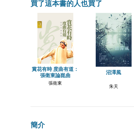
買了這本書的人也買了
賞花有時 度曲有道：
沼澤風
張衛東論崑曲
張衛東
朱天
簡介