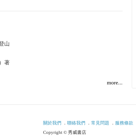
於《水滸》之天罡、地煞，雖為一時遊戲，而條列
起組織中國書法學會並擔任理事。而後籌組東冶藝
《光宣詩壇點將錄斠註‧前言》
手藝，與王壯為、吳平、江兆申、王北岳等二十四
應《中央日報》副刊之邀，撰寫「南湖錄憶」專欄，
行，亦是一紙風行，洛陽紙貴。1969年病逝於臺
蔡登山
）著
片，完成魯迅、周作人、郁達夫、徐志摩、朱自
more...
乾、張愛玲諸人之傳記影像，開探索作家心靈風氣
──張愛玲》、《色戒愛玲》、《魯迅愛過的人》、
蘭芳與孟小冬》、《民國的身影》、《讀人閱史──
》、《楊翠喜‧聲色晚清》、《多少樓臺煙雨中：近
關於我們
．
聯絡我們
．
常見問題
．
服務條款
溫（1890－1990）》等十數本著作。
Copyright © 秀威書店