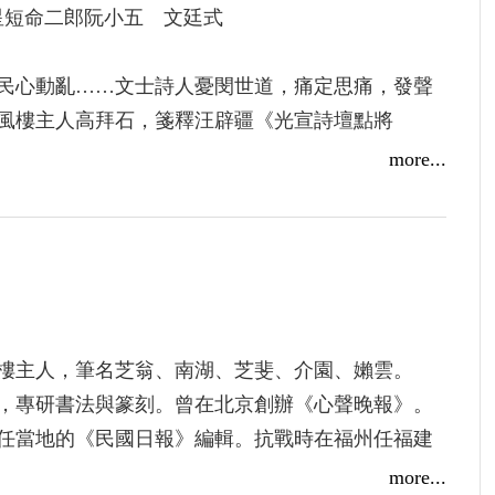
星短命二郎阮小五 文廷式
民心動亂……文士詩人憂閔世道，痛定思痛，發聲
風樓主人高拜石，箋釋汪辟疆《光宣詩壇點將
more...
名著，撰成於1919年，通過「點將錄」的形式，
，囊括了晚清詩壇的主要作者。
著作，原刊登於「古春風樓瑣記」專欄，後集結成
不僅徵引陳衍《石遺詩話》、時人評論，還收錄大
樓主人，筆名芝翁、南湖、芝斐、介園、嬾雲。
來由、相關史料、作品評論合為一爐，綱舉目張，
響，專研書法與篆刻。曾在北京創辦《心聲晚報》。
任當地的《民國日報》編輯。抗戰時在福州任福建
報》筆政。到臺灣後，受劉啟光協助，入華南銀行
more...