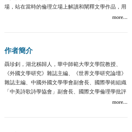
海外學術給當代中國學界的壓力，也必須認可其為當
場，站在當時的倫理立場上解讀和闡釋文學作品，用
代中國學人所賦予的靈感。
倫理的觀點對事件、人物、文學問題等給予解釋，並
more...
這裡所說的「當代中國學人」，既包括居住於中國大
從歷史的角度作出道德評價。客觀的倫理環境或歷史
陸的學者，也包括臺灣、香港的學人，更包括客居海
環境是理解、闡釋和評價文學的基礎，文學的現實價
外的華裔學者。他們的共同性在於：從未放棄對中國
值就是歷史價值的新發現。
問題的關注，並致力於提升華人（或漢語）學術研究
作者簡介
的層次。他們既有開闊的西學視野，亦有扎實的國學
本書收錄作者有關文學倫理學批評的論文12篇，深入
聶珍釗，湖北秭歸人，華中師範大學文學院教授、
基礎。這種承前啟後的時代共性，為當代中國學術的
淺出探討了文學倫理學批評的基本理論、批評術語以
《外國文學研究》雜誌主編、《世界文學研究論壇》
發展提供了堅實的動力。
及文學倫理學批評在文學批評中的運用。另收錄作者
雜誌主編、中國外國文學學會副會長、國際學術組織
「秀威文哲叢書」反映了一批最優秀的當代中國學人
有關哈代研究、英語詩歌研究方面的論文及文學遊記
「中美詩歌詩學協會」副會長、國際文學倫理學批評
在文化、哲學層面的重要思考與艱辛探索，反映了大
等作品。
研究會副會長。
more...
變革時期當代中國學人的歷史責任感與文化選擇。其
中既有前輩學者的皓首之作，也有學界新人的新銳之
曾應邀赴英國劍橋大學、University of Warwick、美國
筆。
芝加哥大學、普度大學、俄亥俄州立大學、香港中文
作為主編，我熱情地向世界各地關心中國學術尤其是