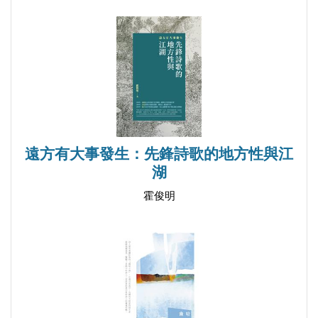
九、《老人與海》與叢林法則
十、文學批評的四個階段及社會責任
十一、關於文學倫理學批評──黃開紅訪聶珍釗教授
十二、劍橋學術傳統與研究方法──從利維斯談起
第二編 哈代研究
一、哈代的「悲觀主義」問題探索
遠方有大事發生：先鋒詩歌的地方性與江
二、苔絲命運的典型性和社會性質
湖
三、哈代的現實主義和悲劇思想
霍俊明
四、論哈代小說悲劇主題的發展
五、哈代的小說創作與達爾文主義
第三編 英語詩歌研究
一、華茲華斯論想像和幻想
二、論華茲華斯的詩