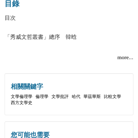
目錄
大學、馬來亞大學等高校講學和從事學術研究。
中國人文與社會科學發展的人士推薦這些著述。儘管
目次
這套書的出版只是一個初步的嘗試，但我相信，它必
主要著作有《悲戚而剛毅的藝術家：托瑪斯•哈代小
然會成為展示當代中國學術的一個不可或缺的窗口。
說研究》、《英語詩歌形式導論》、《外國文學史》
「秀威文哲叢書」總序 韓晗
（四卷，主編）等。
韓晗
第一編 文學倫理學批評
2013年秋於中國科學院
more...
一、文學倫理學批評──基本理論與術語
二、文學倫理學批評──倫理選擇與斯芬克斯因子
三、文學倫理學批評──文學批評方法新探索
相關關鍵字
四、關於文學倫理學批評
文學倫理學
倫理學
文學批評
哈代
華茲華斯
比較文學
西方文學史
五、文學倫理學批評與道德批評
六、文學倫理學批評
七、文學倫理學批評在中國
八、倫理禁忌與俄狄浦斯的悲劇
您可能也需要