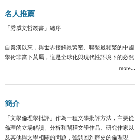
名人推薦
「秀威文哲叢書」總序
自秦漢以來，與世界接觸最緊密、聯繫最頻繁的中國
學術非當下莫屬，這是全球化與現代性語境下的必然
選擇，也是學術史界的共識。一批優秀的中國學人不
more...
斷在世界學界發出自己的聲音，促進了世界學術的發
展與變革。就這些從理論話語、實證研究與歷史典籍
出發的學術成果而言，一方面反映了當代中國學人對
簡介
於先前中國學術思想與方法的繼承與發展，既是對
「五四」以來學術傳統的精神賡續，也是對傳統中國
「文學倫理學批評」作為一種文學批評方法，主要從
學術的批判吸收；另一方面則反映了當代中國學人借
倫理的立場解讀、分析和闡釋文學作品、研究作家以
鑒、參與世界學術建設的努力。因此，我們既要正視
及其他與文學相關的問題，強調回到歷史的倫理現