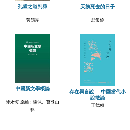
孔孟之道判釋
天鵝死去的日子
黃鶴昇
邱常婷
中國新文學概論
存在與言說──中國當代小
說散論
陸永恆 原編；謝泳、蔡登山
王德領
輯