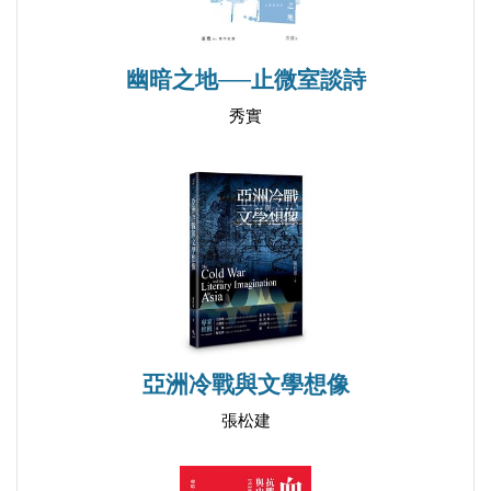
三、論英語詩歌的重音與重讀
幽暗之地──止微室談詩
第四編 文學遊記
秀實
一、莎士比亞故鄉紀行
二、勃朗特姐妹故鄉行
三、哈代和多塞特
四、道德文章共馨香 老驥伏櫪顯風流──祝賀恩師
王忠祥教授80大壽
第五編 其它
一、查理斯•伯恩斯坦教授訪談錄（Interview with
亞洲冷戰與文學想像
Charles Bernstein）
張松建
二、關於比較文學──約書亞•司哥德爾教授訪談
三、問題研究、比較文學與辯證法