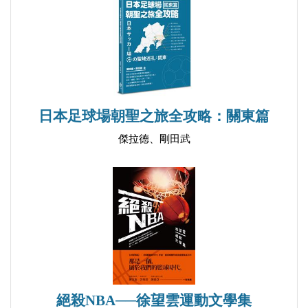
《浙江國術游藝大會彙刊》紀錄了遊藝大會的詳細資
料，包括當時不同界別名人對武術的意見、大會的會
務與公牘、各方的電文和公函、比賽的成績等等，尤
其圖片，彌足珍貴。文字與圖片，提供後世無限的遙
想，實是民國武術的可貴的紀錄。
日本足球場朝聖之旅全攻略：關東篇
傑拉德、剛田武
絕殺NBA──徐望雲運動文學集