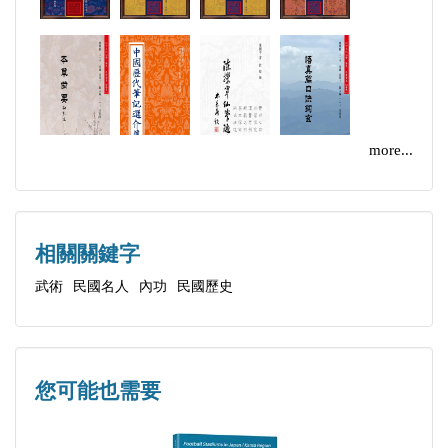
三、李書文、陳微明、田兆麟、高振東、褚桂亭、蕭
聘山、葉大密、左振英、湯鵬超、姚馥春、萬籟聲、
李麗久、施一峰、任鶴山、傅劍秋、劉善庚、程有
功、韓其昌、趙道新、武匯川、孫汝江、劉丕顯、朱
劭英、張恩慶、朱霞天、耿霞光、任虎臣、諶祖安、
more...
朱國福、楊明齋、陳明徵等。參加比試及表演有:王
子慶、朱國祿、章殿卿、曹宴海、胡鳳山、馬承智、
韓慶堂、林定邦、岳俠、高作霖、李樁年、濮玉安
相關關鍵字
(冰如) 、楊開儒、張介臣、朱國祥、朱國幀、張欽
武術
民國名人
內功
民國歷史
林、王旭東、吳雲倬、朱振英、楊奎山等，及遊藝大
會主要分為兩個部分，一是擂台較技，一是表演比
賽，當時大江南北、特別是江浙很多國術名家及門派
多有派代表參加，可謂民國武術的一大盛事，以及近
您可能也需要
代武術轉型的先聲。