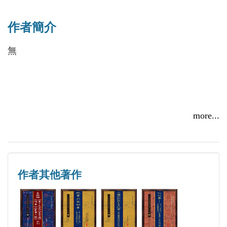
中央國術館成立後，在各省設立分館，在不同層面推
作者簡介
動武術發展：一、國術國考，通過考試，提高武術水
平；二、專科學校，培養武術師資；三、研究整理，
無
推動武術研究；四、國際交流，對外宣傳武術。
“浙江國術游藝大會”在一九二九年於杭州市舉行，由
浙江省國術館籌辦，館長張之江任名譽會長、李景林
more...
任會長兼評判委員長、省民政廳長朱家驊等任副會
長、副委員長：禇民誼、孫祿堂、評判委員：劉崇
峻、楊澄甫、杜心五、吳鑒泉、劉百川、蔣馨山、張
兆東、張紹賢、王潤生、高鳳嶺、尚雲祥、張秀林、
作者其他著作
鄧雲峰、馬玉堂、韓化臣、黃柏年、劉彩臣、楊季
子、王茂齊、劉恩綬、吳恩候、許禹生、王宇僧、金
佳福等，檢察委員：孫存周、竇來庚、佟忠義、蕭品