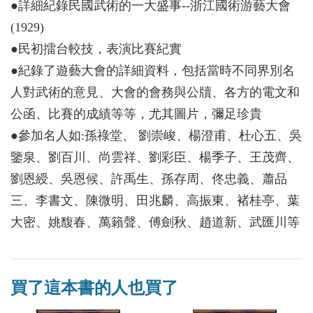
●詳細紀錄民國武術的一大盛事--浙江國術游藝大會
(1929)
●民初擂台較技，表演比賽紀實
●紀錄了遊藝大會的詳細資料，包括當時不同界別名
人對武術的意見、大會的會務與公牘、各方的電文和
公函、比賽的成績等等，尤其圖片，彌足珍貴
●參加名人如:孫祿堂、 劉崇峻、楊澄甫、杜心五、吳
鑒泉、劉百川、尚雲祥、劉彩臣、楊季子、王茂齊、
劉恩綬、吳恩候、許禹生、孫存周、佟忠義、蕭品
三、李書文、陳微明、田兆麟、高振東、褚桂亭、葉
大密、姚馥春、萬籟聲、傅劍秋、趙道新、武匯川等
買了這本書的人也買了