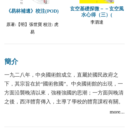
玄空基礎探微－－玄空風
《易林補遺》校注(POD)
水心得（三）(
李泗達
原著:【明】張世寶 校注: 虎
易
簡介
一九二八年，中央國術館成立，直屬於國民政府之
下，其宗旨在於“國術救國”。中央國術館的出現，一
方面沿襲晚清以來，強種強國的思潮；一方面與晚清
之後，西洋體育傳入，主導了學校的體育課程有關。
因此，在歷史上整軍用武、鄉里自衛強身的武術，成
more...
為強身強國，中國式體育的焦點。