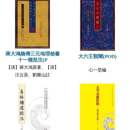
蔣大鴻嫡傳三元地理秘書
大六壬類闡(POD)
十一種批注(P
【清】蔣大鴻原著、【清】
心一堂編
汪云吾、劉樂山註