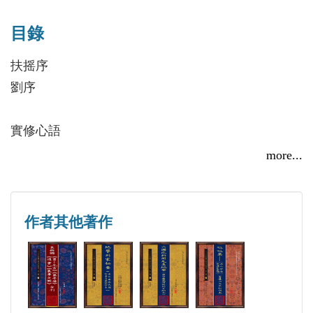
得胡海牙先生之學術精髓。 曾幫忙助胡海牙先生整
目錄
理陳撄寧先生著作《仙學輯要》《仙學必讀》，師徒
共同撰寫仙學研究文章《仙學大義——陳撄寧先生仙
扶摇序
學理論串述》《神仙、仙學、道教》《論陳撄寧仙學
劉序
的科學性》等多篇。 自著專著有《龍虎三家“丹法”析
判》《仙道實修口訣闡秘》《悟真篇口訣鉤玄》《中
實修心語
醫指迷錄》《陳撄寧仙學隨談（壹）（贰）（叁）
玄關一竅
more...
（肆）》《本草備要（點評本）》等，編著整理作品
先天一炁
有《陳撄寧文集（全十一冊）》《胡海牙文集》，整
性功修煉闡要
理古籍二十餘種，發表仙學研究論文多篇。
聞道•悟道•證道•了道
作者其他著作
與某先生談靜坐
與某先生討論靜坐工夫
與温州潘先生談盤坐
仙家運腹養生法三訣：摩、推、揉