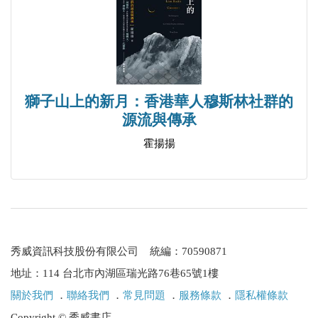
大和尚的風波
權力與欲望-又見大和尚
敲響警鐘的「心靈修行」脆弱的文化
讀書思辨
獅子山上的新月：香港華人穆斯林社群的
讀李謹伯呼吸之間第一篇雜記
源流與傳承
從丹經指南「陳攖寧批註」說起
霍揚揚
閔一得年齡、丹法與道藏續編
辟穀之術
辟穀淺說
辟穀概說
秀威資訊科技股份有限公司 統編：70590871
辟穀探源
地址：114 台北市內湖區瑞光路76巷65號1樓
辟穀的理論依據
關於我們
．
聯絡我們
．
常見問題
．
服務條款
．
隱私權條款
古辟穀法舉隅
Copyright © 秀威書店