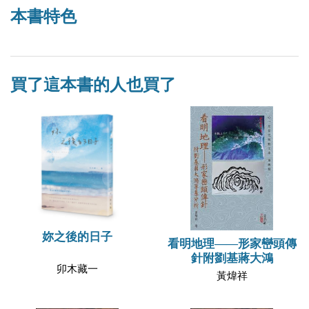
本書特色
買了這本書的人也買了
妳之後的日子
看明地理——形家巒頭傳
針附劉基蔣大鴻
卯木藏一
黃煒祥