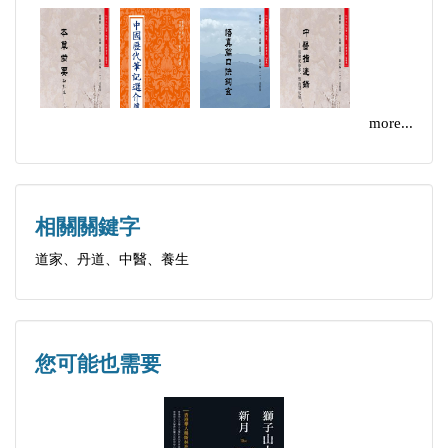
讀太平經雜記之靜坐訣
經咒在日常生活與修煉中的作用與意義
仙道修煉三題
more...
修學探究
氣功與丹道
修煉也需要科學精神
相關關鍵字
修煉中的「神異」
道家、丹道、中醫、養生
修的什麽道
師徒授受雑談
借「假」修「真」
究竟相信誰
您可能也需要
陳攖寧先生論「宗教信仰」
給陳攖寧文集寫一篇後記