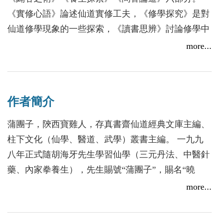
《實修心語》論述仙道實修工夫，《修學探究》是對
仙道修學現象的一些探索，《讀書思辨》討論修學中
應注意的一些事宜，《闢谷之術》闡述當代養生熱門
more...
話題辟穀，《養生探索》為人體的養生保健提供了一
些思路與途徑，《問答論道》收錄了作者六年來的各
種與修學有關的問答文章。
作者簡介
本書特點：與前幾輯相同，內容豐富，理法並重，通
俗易懂，便於實行，是陳撄寧仙學及丹道、中醫、養
蒲團子，陝西寶雞人，存真書齋仙道經典文庫主編、
生愛好者必讀之作
柱下文化（仙學、醫道、武學）叢書主編。 一九九
八年正式隨胡海牙先生學習仙學（三元丹法、中醫針
藥、內家拳養生），先生賜號“蒲團子”，賜名“曉
豐”。 二〇〇二年胡海牙先生主動收其為正式入室弟
more...
子，是胡海牙先生平生主動收納的三弟子（蒲團子、
北京張濤、寧夏宗奇）之一。 隨師學習十六載，深