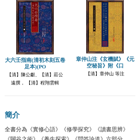
章仲山注《玄機賦》《元
大六壬指南(清初木刻五卷
空秘旨》附《口
足本)(PO
【清】章仲山 等注
【清】陳公獻、【清】莊公
遠撰， 【清】程翔雲輯
簡介
全書分為《實修心語》《修學探究》《讀書思辨》
《闢谷之術》《養生探索》《問答論道》六部分。