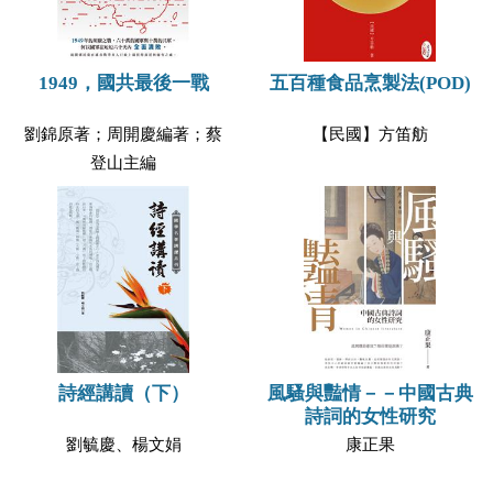
1949，國共最後一戰
五百種食品烹製法(POD)
劉錦原著；周開慶編著；蔡
【民國】方笛舫
登山主編
詩經講讀（下）
風騷與豔情－－中國古典
詩詞的女性研究
劉毓慶、楊文娟
康正果