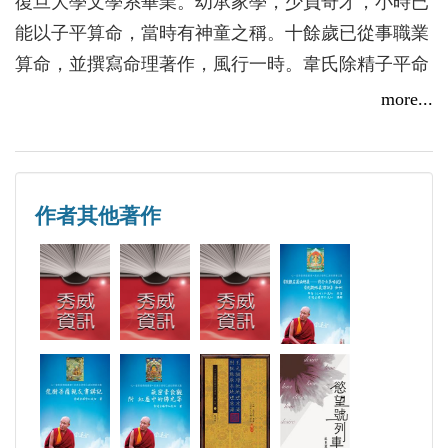
復旦大學文學系畢業。幼承家學，少負奇才，小時已
能以子平算命，當時有神童之稱。十餘歲已從事職業
算命，並撰寫命理著作，風行一時。韋氏除精子平命
理外，亦精大六壬占卜。西安事變期間，蔣介石夫人
more...
宋美齡女士曾請韋氏占六壬課學，所言皆驗，傳頌一
時。民國初年與當時袁樹珊、徐樂吾齊名，為近代命
理學大家，將明清以來的古老子平命理重新整理、訂
作者其他著作
正、簡化、白話化、現代化。可謂承先啟後，對民初
及後來的子平命學發展影響深遠。一九四九年後居香
港，一九八八年卒。