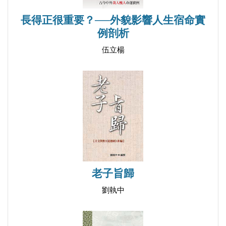
長得正很重要？──外貌影響人生宿命實
例剖析
伍立楊
老子旨歸
劉執中