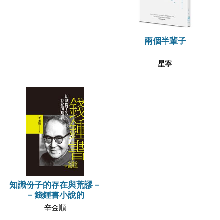
兩個半輩子
星寧
知識份子的存在與荒謬－
－錢鍾書小說的
辛金順