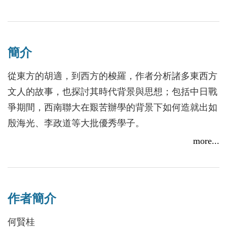
簡介
從東方的胡適，到西方的梭羅，作者分析諸多東西方
文人的故事，也探討其時代背景與思想；包括中日戰
爭期間，西南聯大在艱苦辦學的背景下如何造就出如
殷海光、李政道等大批優秀學子。
－－－－－－－－－－－－－－－－－－－－－－－
more...
－－－－－－－
【北京大學教授 錢理群、閻國忠 專序推薦】
作者簡介
當下中國需要的是兩個拷問：對體制的拷問，和對民
族靈魂的拷問。在某種程度上，這是又一次啟蒙，按
何賢桂