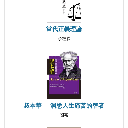
民國教師怎麼做教育
蔡元培與大學精神
寡言校長梅貽琦
當代正義理論
什麼樣的教育讓人終生難忘
余桂霖
西南聯大為何成為教育史上的奇蹟
現代教育的世外桃源
歷久彌新的《開明國語課本》
【第五輯 守夜者劄記】
魯迅是什麼樣的人
魯迅為何「一個都不寬恕」
愛與痛的邊緣
叔本華──洞悉人生痛苦的智者
魯迅的微言大義
閻嘉
讓學生直接觸摸魯迅