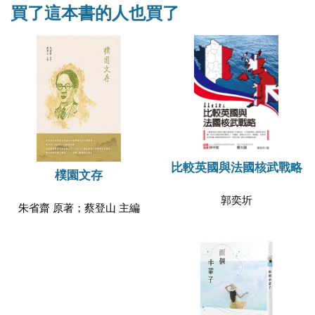
買了這本書的人也買了
比較英國與法國核武戰略
樸園文存
郭奕圻
朱省齋 原著；蔡登山 主編