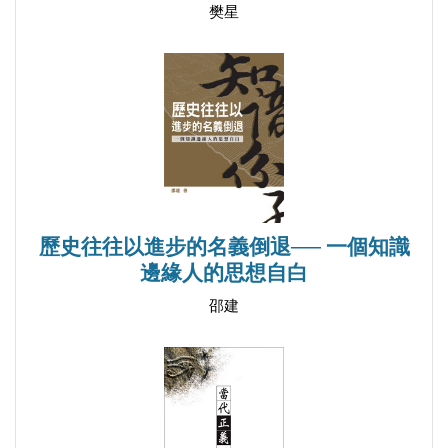
耳語者時代的溫情
樊星
追尋自由的足跡
中國報人的良知與操守
【第三輯 靈魂的拷問】
秦牧散文—官的「幫閒」
我們需要怎樣的國學熱
余秋雨為何飽受爭議
歷史往往以進步的名義倒退── 一個知識
我們為什麼要解「毒」于丹
邊緣人的思想自白
為中國文化做隻啄木鳥
邵建
靈魂的反思與自剖
我們需要一場靈魂的拷問
悲劇何以重演
【第四輯 教育的芻議】