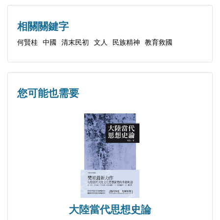
等著作。
天真到老金岳霖
「硬人」張奚若
相關關鍵字
關於記憶和失憶的寓言
何賢桂
中國
清末民初
文人
民族精神
教育救國
惜為官場誤半生
孤獨的「五四之子」
一介書生傅斯年
您可能也需要
特立獨行的藝術家
【第二輯 精神的路標】
穿越黑夜的精靈
孤獨的夜鶯
用抗爭抵達天堂的那個街角
人類苦難的歌手
知識分子的脊樑與聲音
大陸當代思想史論