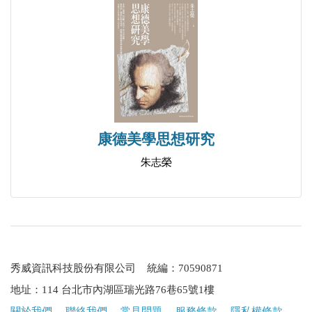
【第六輯 曠代的憂傷】
鐵屋中困獸的悲鳴
作家的出走
動盪年代裡的剛毅背影
親情背後沉甸甸的歷史
那一代人的怕和愛
康德美學思想研究
誰的鄉村不再淪陷
朱志榮
靈魂你們能交回嗎
【第七輯 未來的猜想】
像梭羅那樣思考
像卡夫卡那樣思索人類未來
秀威資訊科技股份有限公司 統編：70590871
在災難反省中審視未來
地址：114 台北市內湖區瑞光路76巷65號1樓
通往希望之路
關於我們
．
聯絡我們
．
常見問題
．
服務條款
．
隱私權條款