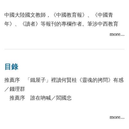
賢桂的說法，就是要進行「災難的反省」，從中尋找
中國未來之路（〈在災難反省中審視未來〉）。
中國大陸國文教師，《中國教育報》、《中國青
北京大學中
年》、《讀者》等報刊的專欄作者。筆涉中西教育
文系教授 錢理群
史、民國歷史和心理學等領域，對民國大學教育和魯
more...
迅作品有較淺顯的研究，文章散見《中國教育報》、
這不是一般的議論是非、評價得失的文集，每一篇文
《中華讀書報》、《世界日報》、《讀者》、《書
字，甚至是每一個文句都發自一個孤獨者兼追尋者的
屋》、《社會科學論壇》等報刊，作品被《雜文
心靈，都像是向世人發出的吶喊。它使我看到了一個
目錄
報》、《中外文摘》、《教育家文摘》等報刊轉載。
真正屬當代的年輕學子的博大、沉鬱、苦悶而倔強的
這些文章大部分被收錄在《靈魂的拷問》一書中。
推薦序 「鐵屋子」裡讀何賢桂《靈魂的拷問》有感
心靈。
／錢理群
北京大學哲
自2008年以來，作者將關注視角轉向兒童教育，主要
推薦序 誰在吶喊／閻國忠
學系教授 閻國忠
關注兒童心理學、家庭生態學、正面管教、親師溝通
等方面，已出版《陪孩子一起快樂成長》、《父母與
【第一輯 學人的風骨】
more...
教師的最佳溝通》、《高情商溝通：孩子才不受傷》
胡適的胸襟