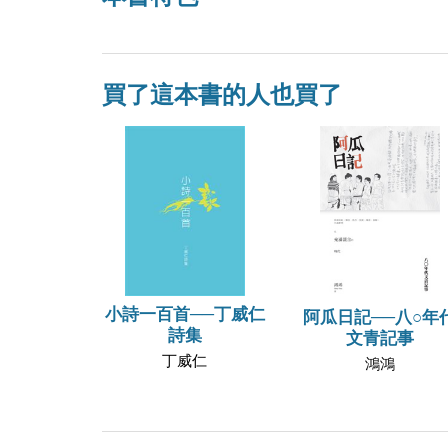
買了這本書的人也買了
小詩一百首──丁威仁
阿瓜日記──八○年
詩集
文青記事
丁威仁
鴻鴻