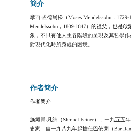
簡介
如斯堅持，或與歐洲長年以來的反猶主義有
己是蒙召的族裔，長久以來一直堅持以信仰
摩西‧孟德爾松（Moses Mendelssohn，17
一方面，《聖經》記載，是猶太人釘耶穌十
Mendelssohn，1809-1847）的
願意接納猶太人。
象，不只有他人生各階段的呈現及其哲學作
直到啟蒙主義運動降臨，一位名為孟德爾松
對現代化時所身處的困境。
的歷史進程，讓基督教社群開始接受猶太人
越是進入孟德爾松的心靈深處，兩種形象之
入猶太社群，讓現代性在整個歐洲大放光芒
士，致力於理性、道德和人道，消除宗教狂
人，在面對自己所形容強大的「幽靈」勢力
雙重身分，猶太拉比與啟蒙哲學家
身為猶太啟蒙運動史家的作者施姆爾‧凡納
作者簡介
一是他身為家喻戶曉的哲學家而有能力去突
孟德爾松，出身社會底層，父親蒙納亨從事
猶太人在普魯士王腓特烈二世治下所感受到
作者簡介
英。不過，孟德爾松憑著從小就具備的強烈
他那以人文主義審視人類生活的觀點，使他
了猶太經師的地位，在猶太群體中逐漸嶄露
太身分仍然決定了他的不同。這使孟德爾松
施姆爾‧凡納（Shmuel Feiner），
如果孟德爾松的成就僅止於此，那不過只是
太人普遍的困境，更是他個人畢生事業的悲
史家。自一九八九年起擔任巴依蘭（Bar I