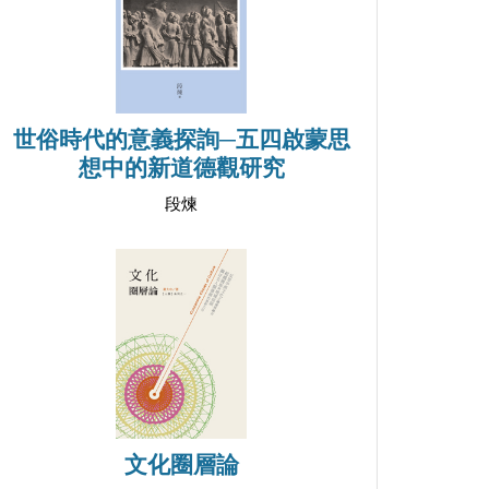
世俗時代的意義探詢─五四啟蒙思
想中的新道德觀研究
段煉
文化圈層論