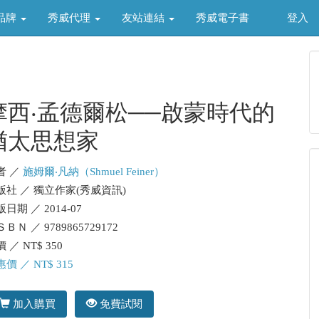
品牌
秀威代理
友站連結
秀威電子書
登入
摩西‧孟德爾松──啟蒙時代的
猶太思想家
者 ／
施姆爾‧凡納（Shmuel Feiner）
版社 ／ 獨立作家(秀威資訊)
日期 ／ 2014-07
ＢＮ ／ 9789865729172
 ／ NT$ 350
價 ／ NT$ 315
加入購買
免費試閱