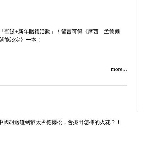
「聖誕+新年贈禮活動」！留言可得《摩西．孟德爾
，就能淡定》一本！
more...
《摩西‧孟德爾松》新書發表會
:中國胡適碰到猶太孟德爾松，會擦出怎樣的火花？！
行不通？