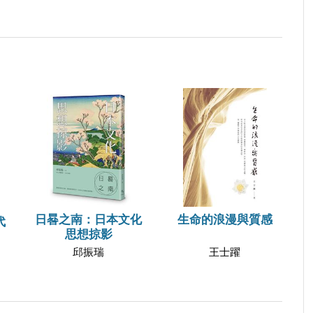
日晷之南：日本文化
生命的浪漫與質感
代
思想掠影
邱振瑞
王士躍