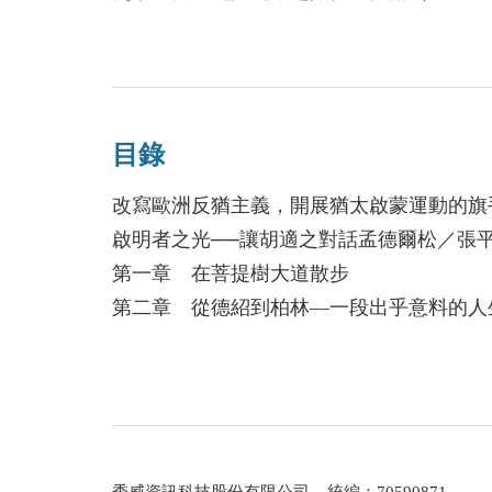
松決心前往柏林，在當地接觸了哲學，從此
克學會（Leo Baeck Institute）會長。二○一
自己智識的眼界，成為一介哲學家。
Research Award）。
孟德爾松深受當時歐洲啟蒙運動的理性主義
著作包括：《猶太啟蒙運動和歷史：現代猶
透過自己的天性稟賦和理性，掌握自己的命
孟德爾松》，以及《十八世紀歐洲猶太世俗
路。」
目錄
孟德爾松認為，「凡有能力使自己思想深刻
譯者簡介
改寫歐洲反猶主義，開展猶太啟蒙運動的旗
對真理和上帝的體認」。孟德爾松認為，（
啟明者之光──讓胡適之對話孟德爾松／張
識的價值並清理世上的無知。猶太經師並不
李中文，輔仁大學德文碩士。擔任過出版社
第一章 在菩提樹大道散步
與猶太傳統。孟德爾松主張，神學必須以理
教、歷史和哲學書籍。
第二章 從德紹到柏林―一段出乎意料的人
孟德爾松開始了他獨一無二的一生，他沉思
譯作包括：《穆斯林發現歐洲》（立緒）、
第三章 文化交流―三年的形成期
學，探索宇宙秩序與人類命運，確認了自己
星）、《達賴喇嘛：手持白蓮者》（五南）
第四章 戰爭與和平，愛情與家庭，名聲和
群的接軌，歐洲基督教群體和猶太人社群的
（晨星）、《愛因斯坦在柏林》（立緒）、
第五章 受辱與病痛―拉瓦特事件
雅）、《何謂哲學問題》（群學）、《論時
第六章 美夢和噩夢，為宗教寬容而戰
啟蒙歐洲與猶太社群
第七章 耶路撒冷―邁向公民幸福之路