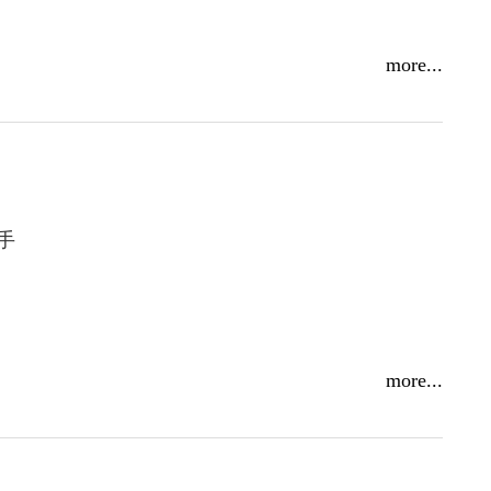
more...
手
more...
社會的獨特群體，堅持不融入歐洲基督教社會，堅
過著傳統的猶太教生活。