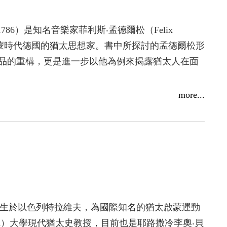
關，也跟猶太人自己的選民論有關。猶太人相信自
維繫共同體凝聚力的生活方式，不容外力混雜。另
29-1786）是知名音樂家菲利斯‧孟德爾松（Felix
字架，讓基督教社會一直對猶太人感到排斥，也不
祖父，也是啟蒙時代德國的猶太思想家。書中所探討的孟德爾松形
品的重構，更是進一步以他為例來揭露猶太人在面
的猶太人出現，才撼動了歐洲與猶太人各唱各的調
，讓猶太人進入歐洲社會，讓啟蒙理性思想之光射
間的張力也就越加顯著；一個是啟蒙運動的自由鬥
more...
！
熱、政治壓迫和迷信；另一個則是敏感而脆弱的個
時，所感受到的無力、無助和沮喪。
，在書中揭示出孟德爾松兩種身分之間的緊張衝突；
破德國人眼中「他者」的界線，另一則是身為柏林
會堂服務、抄寫妥拉與兒童教師工作，並非猶太菁
的不合理歧視。
求知慾與天分之助，成功往上爬，年紀輕輕就取得
更明確瞭解到，即使是在已啟蒙的世界中，他的猶
頭角。
痛感啟蒙運動已被判定必然失敗。這是當時德國猶
一九五五年生於以色列特拉維夫，為國際知名的猶太啟蒙運動
另外一個優秀的猶太拉比而已。十四歲時，孟德爾
劇。
lan）大學現代猶太史教授，目前也是耶路撒冷李奧‧貝