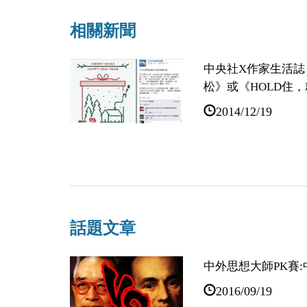
相關新聞
中央社X作家生活誌
松》或《HOLD住
2014/12/19
公民幸福要靠自己！
2014/06/20
話題文章
中外思想大師PK賽
如果半澤直樹那套
2016/09/19
2014/06/11