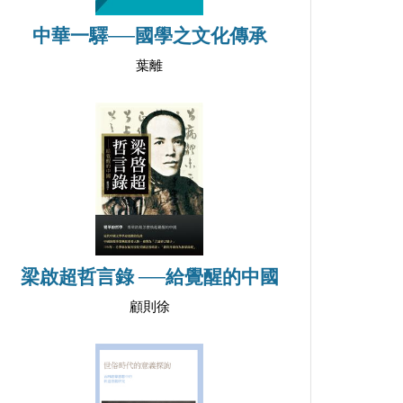
中華一驛──國學之文化傳承
葉離
梁啟超哲言錄 ──給覺醒的中國
顧則徐