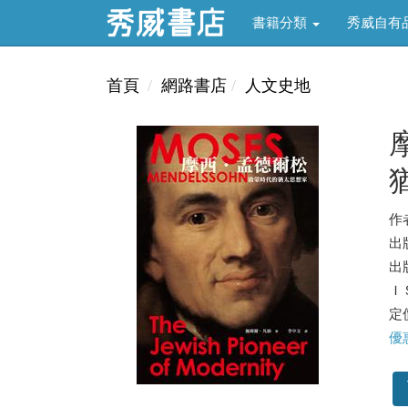
書籍分類
秀威自有
首頁
網路書店
人文史地
作
出
出版
ＩＳ
定價
優惠