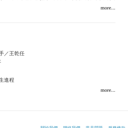
無法只滿足於猶太文化，決心研讀哲學，積極拓展
二年獲頒洪堡研究獎（Alexander von Humboldt
more...
影響，相信自己的「一切全靠辛勤努力所得，人能
太歷史意識的出現》、《猶太啟蒙運動》、《摩西‧
運，跳脫原先生長的環境，開闢自己的人生道
化運動的起源》。
成熟的人，都有義務藉由理智來奮力追求完美以及
手／王乾任
理性主義）批評可以為信仰去除污垢，提高宗教學
平
能單單忠於妥拉，必須採取批派性的觀點看待妥拉
主編、大學德語講師，目前為專職譯者，嗜讀宗
性為基礎，人類理性可以超越神啟的緊張衝突。
生進程
人、命運與天意，熱衷哲學推論，花時間研讀哲
《神秘古蘭經》（晨星）、《穆罕默德》（晨
的哲學家使命，致力於促成歐洲啟蒙運動與猶太社
more...
、《當我再次想起天主》（光啟）、《浪漫主義》
失望
文化交流。
《亞歷山大大帝》（晨星）、《閱讀的歷史》（博
間》（群學）等。