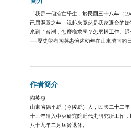
簡介
「我是一個流亡學生，於民國三十八年（19
已屆耄耋之年；說起來竟然是我家遷台的始
來到了台灣，怎麼樣求學？怎麼樣工作、退
──歷史學者陶英惠憶述幼年在山東濟南的
澎湖來台的流離心境；後就讀於台灣大學，
（1964.07.～2014.07.）。本書根
史留下見證。
作者簡介
陶英惠
山東省德平縣（今陵縣）人，民國二十二年（
十三年進入中央研究院近代史研究所工作，
八十九年二月屆齡退休。