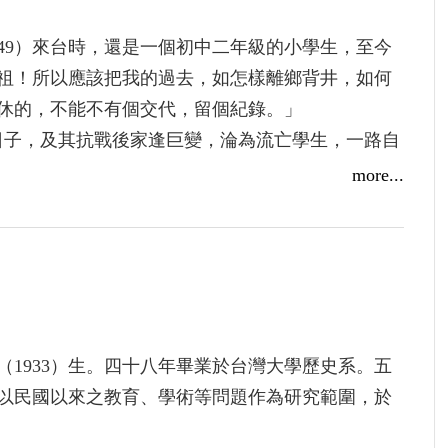
49）來台時，還是一個初中二年級的小學生，至今
祖！所以應該把我的過去，如怎樣離鄉背井，如何
休的，不能不有個交代，留個紀錄。」
日子，及其抗戰後家逢巨變，淪為流亡學生，一路自
一生從事學術研究，任職於中央研究院足足半世紀
more...
據作者長達六十年來的日記，細數過往點滴，為這段動盪的歷
1933）生。四十八年畢業於台灣大學歷史系。五
以民國以來之教育、學術等問題作為研究範圍，於