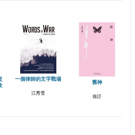
從
一個律師的文字戰場
舊神
政
江秀雪
徐訏