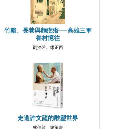
竹籬、長巷與麵疙瘩──高雄三軍
眷村憶往
劉治萍、繆正西
走進許文龍的雕塑世界
林佳龍 總策畫