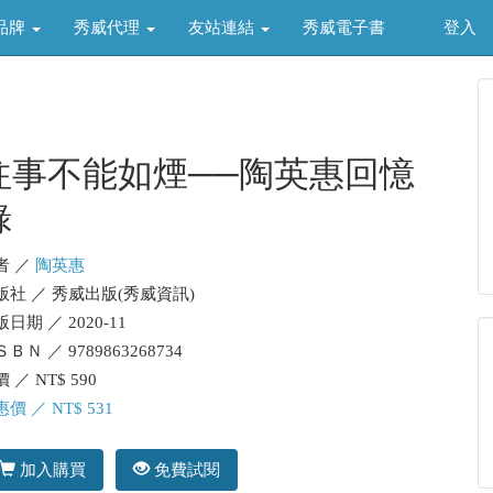
品牌
秀威代理
友站連結
秀威電子書
登入
往事不能如煙──陶英惠回憶
錄
者 ／
陶英惠
版社 ／ 秀威出版(秀威資訊)
日期 ／ 2020-11
ＢＮ ／ 9789863268734
 ／ NT$ 590
價 ／ NT$ 531
加入購買
免費試閱