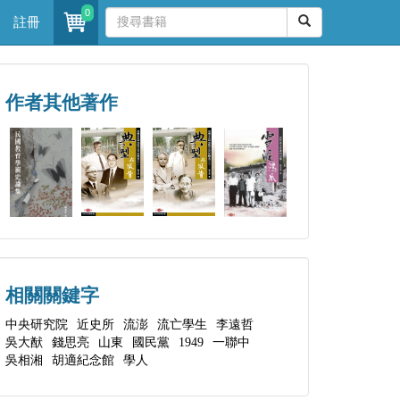
0
註冊
作者其他著作
相關關鍵字
中央研究院
近史所
流澎
流亡學生
李遠哲
吳大猷
錢思亮
山東
國民黨
1949
一聯中
吳相湘
胡適紀念館
學人