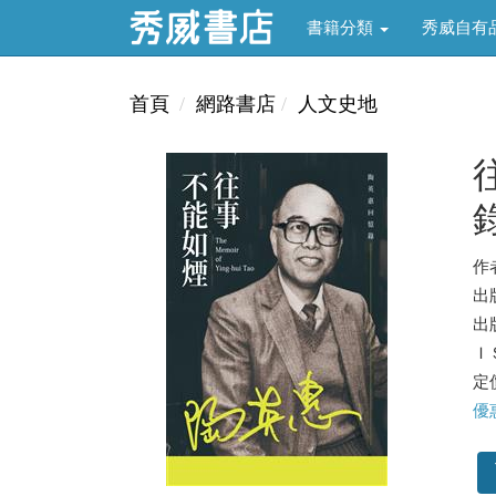
書籍分類
秀威自有
首頁
網路書店
人文史地
作
出
出版
ＩＳ
定價
優惠