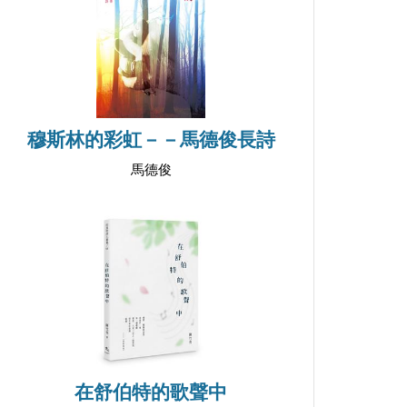
穆斯林的彩虹－－馬德俊長詩
馬德俊
在舒伯特的歌聲中