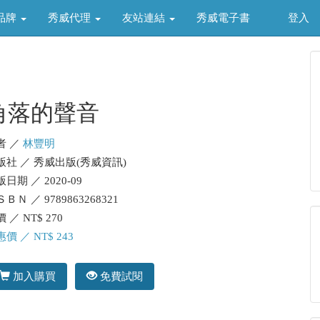
品牌
秀威代理
友站連結
秀威電子書
登入
角落的聲音
者 ／
林豐明
版社 ／ 秀威出版(秀威資訊)
日期 ／ 2020-09
ＢＮ ／ 9789863268321
 ／ NT$ 270
價 ／ NT$ 243
加入購買
免費試閱