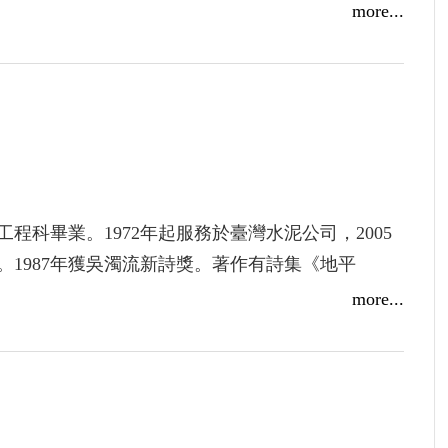
more...
程科畢業。1972年起服務於臺灣水泥公司，2005
1987年獲吳濁流新詩獎。著作有詩集《地平
選集林豐明集》、《黑白鳥事》；文集《赤道鄰
more...
等。