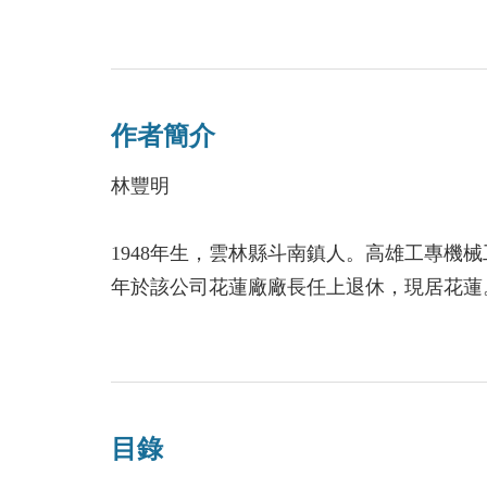
那麼長久的歷史
至少出現過一面魔鏡吧
作者簡介
的確有過說實話的鏡子
但因為說出實話被賜死了
林豐明
只留下變成啞巴的子孫
1948年生，雲林縣斗南鎮人。高雄工專機械工
年於該公司花蓮廠廠長任上退休，現居花蓮。
線》、《黑盒子》、《怨偶》、《台灣詩人
居》、《花泥春秋》、《荳蘭過去七腳川》
目錄