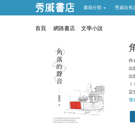
書籍分類
秀威自有
首頁
網路書店
文學小說
作
出
出版
ＩＳ
定價
優惠