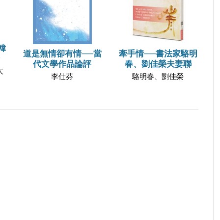
韓
道是無情卻有情──當
牽手情──書法家駱明
代文學作品論評
春、劉佳榮夫妻聯
大
李仕芬
駱明春、劉佳榮