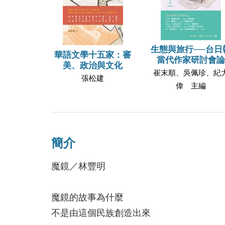
生態與旅行──台日
華語文學十五家：審
當代作家研討會論
美、政治與文化
崔末順、吳佩珍、紀
張松建
偉 主編
簡介
魔鏡／林豐明
魔鏡的故事為什麼
不是由這個民族創造出來