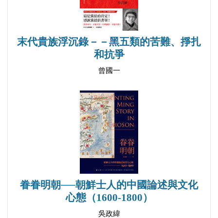
斷句取義
「其言也善」
末代貴族浮沉錄－－黑五類的苦難、掙扎
貯淚以待
和抗爭
有而不多
曾國一
衛生補品
新國際
語病
東南風
所謂「序」
眷眷明朝──朝鮮士人的中國論述與文化
也有「凡例」
心態（1600-1800）
總理軼聞
吳政緯