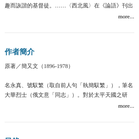
趣而詼諧的基督徒。……〈西北風〉在《論語》刊出
後大受歡迎，其後簡又文續寫〈東南風〉，內容已不
more...
限於寫軍中的人事，筆觸涉及中國社會各階層，甚至
放眼世界。因他曾留美多年，回國後在軍政界打滾，
見人見事多，接觸面大，交遊又盡是名流俊彥，中外
作者簡介
大小人物的言行，均網羅筆下。因此，追讀的人更
多。」
原著／簡又文（1896-1978）
──許定銘〈大華烈士的《西北東南風》〉
名永真、號馭繁（取自前人句「執簡馭繁」），筆名
《西北東南風》分為「西北風」，主要內容為簡
大華烈士（俄文意「同志」）。對於太平天國之研
又文記述其在西北軍中所遇人、事、物之隨筆；「東
究，有50年的功力，蒐羅資料最為豐富，尤具獨到的
more...
南風」則擴及簡又文投身政界的所見所聞。無論是馮
見解。譯著書籍凡30餘種，成績斐然，蔚為我國傑出
玉祥將軍事蹟、西北軍生活甚或20至40年代中國軍政
的史學家。有關太平天國的撰述，先後出版者有《太
界側寫，皆為十分珍貴的紀錄，也是簡又文少見的詼
平天國雜記》、《金田之遊》、《太平天國典制通