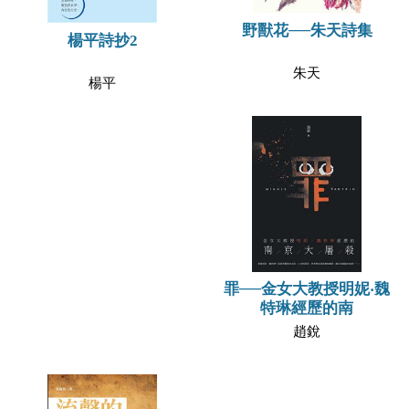
野獸花──朱天詩集
楊平詩抄2
朱天
楊平
罪──金女大教授明妮‧魏
特琳經歷的南
趙銳