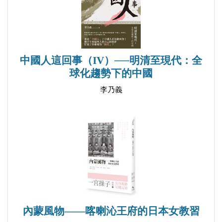
財神被綁
緣慳一面
顧問之義
鬍鬚的運命
中國人這回事（IV）──明清至現代：全
球化趨勢下的中國
吃便飯
鹽使掛印
李乃義
失迎失迎
校長賣鹽
菸菸菸菸
革命果子
十字訣
同志之分類
黃絹幼婦
內蒙風物——喀喇沁王府的日本女教習
不愧屋漏