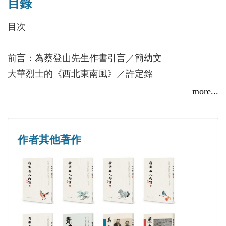
諧小品著作。
目錄
考》、《太平天國全史》和《太平天國載記》等及專
著論文多篇。當代中西史家許為史學權威巨著，為研
目次
簡又文一生跨足軍、政、學三界，除了為太平天
究太平天國史寶貴的參考書。
國史學名家，同時也是虔誠的基督徒、神學家，亦對
前言：為蔡登山先生作書引言／簡幼文
於廣東文藝藏品有諸多深入研究。文史專家蔡登山有
大華烈士的《西北東南風》／許定銘
感於其相關著作散軼，本書特別彙整簡又文考究外國
主編／蔡登山
more...
基督教傳教士於中國傳教紀錄之成果《中國基督教的
開山事業》，以及其創辦廣東文獻館的歷程紀錄〈廣
文史作家，曾製作及編劇《作家身影》紀錄片，完成
西北風
東省級文獻事業紀實〉，期許本書的出版，能補足與
魯迅、周作人、郁達夫、徐志摩、朱自清、老舍、冰
作者其他著作
呈現簡又文對於中國文史界的諸多貢獻。
心、沈從文、巴金、曹禺、蕭乾、張愛玲諸人之傳記
保護妥當
影像，開探索作家心靈風氣之先。著有：《人間四月
光棍遇著沒皮柴
天》、《傳奇未完──張愛玲》、《色戒愛玲》、
下死工夫
《魯迅愛過的人》、《何處尋你──胡適的戀人及友
時日曷喪
人》、《梅蘭芳與孟小冬》、《民國的身影》、《讀
日領碰釘
人閱史──從晚清到民國》、《叛國者與「親日」文