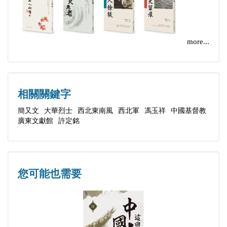
美人含羞
人》、《楊翠喜‧聲色晚清》、《多少樓臺煙雨中：
黃公厄運
近代史料拾遺》、《多少往事堪重數：百年歷史餘溫
三不缺一
more...
（1890－1990）》、《情義與隙末──重看晚清人
西安妙聯
物》等十數本著作。
肩任重責
北伐資本
相關關鍵字
向左大吉
簡又文
大華烈士
西北東南風
西北軍
馮玉祥
中國基督教
指馬為牛
廣東文獻館
許定銘
打倒投機分子
革命文學
藍化的開封
您可能也需要
真串大炮
訓練成績
帝國主義
一種政治病