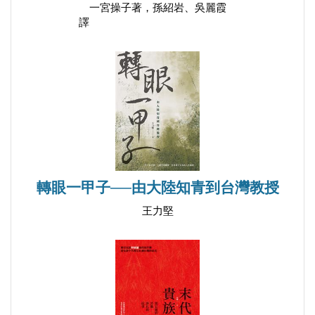
四不像子
一宮操子著，孫紹岩、吳麗霞
譯
火鍋象徵
三十六著
無字真經
火柴功用
妙聯兩副
老馬識途
古董製造廠
上國文明
轉眼一甲子──由大陸知青到台灣教授
老熊作態
王力堅
平等真諦
彼一時也此一時也
馬不吃豬
姓名成讖
反蔣條件