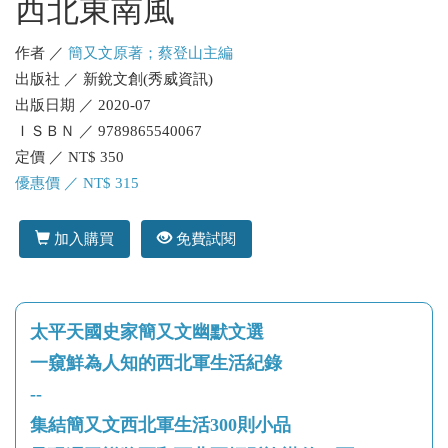
西北東南風
作者 ／
簡又文原著；蔡登山主編
出版社 ／ 新銳文創(秀威資訊)
出版日期 ／ 2020-07
ＩＳＢＮ ／ 9789865540067
定價 ／ NT$ 350
優惠價 ／ NT$ 315
加入購買
免費試閱
太平天國史家簡又文幽默文選
一窺鮮為人知的西北軍生活紀錄
--
集結簡又文西北軍生活300則小品