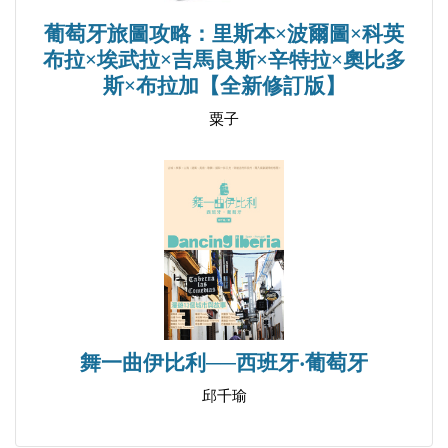
│美食攻略│馬其頓燒烤三明治專門店／獨特餐廳／
葡萄牙旅圖攻略：里斯本×波爾圖×科英
布拉×埃武拉×吉馬良斯×辛特拉×奧比多
亞細亞中餐館／改善
斯×布拉加【全新修訂版】
粟子
◆ 卡贊勒克 Казанлък（Kazanlak）
│交通資訊│卡贊勒克巴士站／卡贊勒克火車站
│景點全覽│歷史博物館／玫瑰博物館／卡贊勒克色
雷斯人墓／巴拉德薩 + 飛碟紀念碑／希普卡
│美食攻略│歐寶小館／玉蘭餐廳
Part 5 發現「保」北──大特爾諾沃 + 魯塞 + 普列文
舞一曲伊比利──西班牙‧葡萄牙
◆ 大特爾諾沃 Велико Търново（Veliko Tarnovo）
邱千瑜
│交通資訊│大特爾諾沃火車站／大特爾諾沃南巴士
站