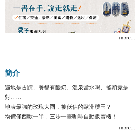
more...
簡介
遍地是古蹟、餐餐有酸奶、溫泉當水喝、搖頭竟是
【線上談書】厝邊頭尾來讀書《葡萄牙旅圖攻略》ft.作
對……
者粟子
地表最強的玫瑰大國，被低估的歐洲璞玉？
2025/09/30
物價僅西歐一半，三步一臺咖啡自動販賣機！
黑海度假天堂，電視臺全天熱播傳統民謠！
more...
走進保加利亞，認識靦腆善良的東歐好「保」寶～