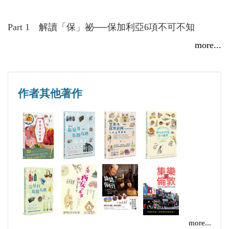
☆ 特色美食分享：鄉巴佬沙拉、優酪乳湯、愛蘭、
單（2016）、走吧！西安有本事（2016）、港澳玩不
博薩、酥皮餡餅、紅椒醬、烤肉條
膩！行程規劃書（2015）、絲路，你好！（2015）、
Part 1 解讀「保」祕──保加利亞6項不可不知
☆ 好泉水全都錄：數不盡的溫泉小鎮，不只能泡還
西安自助超簡單（2014）、平民風、在地味──我的
酸奶「保」健 保加利亞人的長壽祕訣
more...
可喝
香港私路線（2014）等10餘本。
玫瑰「保」值 世界第一的玫瑰國
☆ 玩遍大城小鎮：深入保國內陸、黑海沿岸、世界
古蹟「保」本 挖不盡的燦爛遺產
遺產……細品東歐古國
溫泉「保」身 巴爾幹半島的溫泉大國
作者其他著作
☆ 景點周邊美食：精選景點周邊美食，體驗舌尖上
搖頭「保」險 點頭是錯、搖頭是對
的保加利亞
點餐「保」典 吃「保」飽‧不燒腦
☆ Info全面QR碼：掃一下，地圖、網站一覽無遺
Part 2 認識「保」全──旅遊資訊一點通
保加利亞雖沒有舉世聞名的看點，也不似鄰國希臘、
土耳其那般具高知名度，卻擁有令人日久生情的魅
保國概況／世界遺產／旅遊季節／日出日落／公眾假
力。喜歡古羅馬歷史，莫錯過索菲亞、普羅夫迪夫與
期／貨幣匯率／海關檢查／住宿要點／租車自駕／時
大特爾諾沃；偏好海濱度假，務必造訪黑海沿岸的布
差／電壓插座／飲用水／小費 + 廁所指南／鐵路資訊
爾加斯和瓦爾納；想不受干擾地細品寧靜時光，那麼
more...