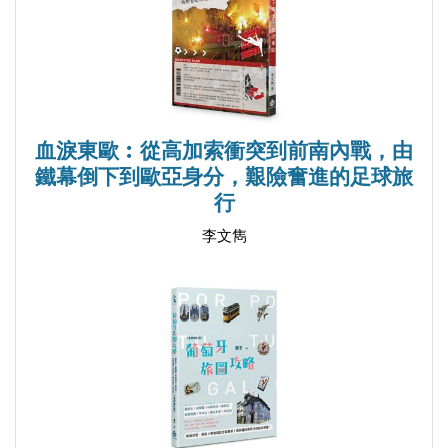
羅馬劇場／聖瑪麗娜教堂／君士坦丁大帝和聖海倫納
教堂／普羅夫迪夫區域民族誌博物館／納貝特山／陷
阱區／普羅夫迪夫考古博物館／普羅夫迪夫區域史博
物館／聖周日教堂／聖路易主教座堂／蘇聯軍隊紀念
碑
血淚東歐︰從高加索衝突到前南內戰，由
│美食攻略│索菲拉土耳其餐廳／德茲瑪雅土耳其甜
鐵幕倒下到歐亞身分，艱險奮進的足球旅
點店／帕瓦奇餐廳／猴咖啡屋／普羅夫迪夫海明威餐
行
館／好湯吧／山丘燒烤吧
李文雋
◆ 舊扎戈拉 Стара Загора（Stara Zagora）
│交通資訊│舊扎戈拉火車站／舊扎戈拉巴士站／舊
扎戈拉交通
│景點全覽│舊扎戈拉區域史博物館／杰奧‧米列夫戲
劇院／宗教博物館／古羅馬廣場遺址／市政市場／舊
扎戈拉捍衛者紀念碑／舊扎戈拉溫泉區