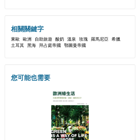
／市區公車／計程車提示／人身安全／退稅手續／鄰
索佐波爾、洛維奇、莫斯利安等小鎮，也不會令您失
國交通／行程規劃
望。出發前，不妨帶上這本繽紛豐盛的《保加利亞旅
圖攻略》，細品東歐古國的萬千風情！
相關關鍵字
Part 3 玩轉「保」首──索菲亞
東歐
歐洲
自助旅遊
酸奶
溫泉
玫瑰
羅馬尼亞
希臘
土耳其
黑海
拜占庭帝國
鄂圖曼帝國
◆ 索菲亞 София（Sofia）
│交通資訊│索菲亞機場／索菲亞中央車站／索菲亞
中央巴士站／索菲亞城市交通中心／索菲亞地鐵
您可能也需要
│景點全覽│聖佩特卡地下教堂／索菲亞雕像／聖周
日教堂／班亞巴什清真寺／索菲亞區域史博物館／索
菲亞市集中心／索菲亞猶太會堂／聖若瑟主教座堂／
聖喬治圓頂教堂／保加利亞總統府／國家考古博物館
／城市花園／伊萬‧瓦佐夫國家劇院／俄羅斯教堂／
聖索菲亞大教堂／亞歷山大‧涅夫斯基大教堂／露天
跳蚤市場／瓦西爾‧列夫斯基紀念碑／獅子橋／女人