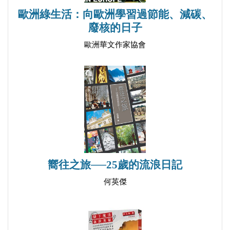
市集／維托沙大道／國家文化宮／七聖人教堂／假日
歐洲綠生活：向歐洲學習過節能、減碳、
廢核的日子
賊仔市／博雅納教堂／里拉修道院
│美食攻略│烤爐坊／斯卡帕酒吧／咱家小館／哈格
歐洲華文作家協會
即格酒窖餐廳／廚師在線／喝湯吧／地窖小酒館／藍
餐館／快樂燒烤吧／人才餐廳／仿膳中餐館
Part 4 品味「保」中──普羅夫迪夫 + 舊扎戈拉 + 卡
贊勒克
◆ 普羅夫迪夫 Пловдив（Plovdiv）
嚮往之旅──25歲的流浪日記
│交通資訊│普羅夫迪夫中央車站／普羅夫迪夫南巴
何英傑
士站
│景點全覽│普羅夫迪夫羅馬競技場／蘇瑪雅清真寺
／亞歷山大一世王子步行街／聖母教堂／普羅夫迪夫