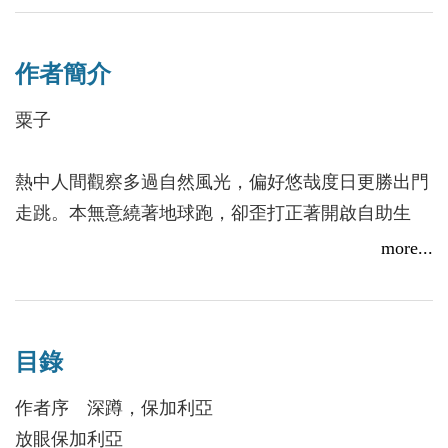
一書在手，
作者簡介
踏遍索菲亞，輕鬆搭配8座大城小鎮，
掌握交通、地圖、景點、美食、買物等翔實指南！
粟子
☆ 詳介8座城鎮：普羅夫迪夫、舊扎戈拉、卡贊勒
熱中人間觀察多過自然風光，偏好悠哉度日更勝出門
克、大特爾諾沃、魯塞、普列文、瓦爾納、布爾加斯
走跳。本無意繞著地球跑，卻歪打正著開啟自助生
（內塞伯爾＋陽光海灘＋索佐波爾）
涯；本想隨興紀錄途中見聞，卻一不小心踏入實事求
more...
☆ 玫瑰節全攻略：訂房、購票到參與開幕式、玫瑰
是的指南行當。目前過著多數時間紙上談兵，少數時
皇后遊行等重頭戲
間外出探險的甘味人生。
☆ 跨境鐵路巴士：羅馬尼亞、希臘、土耳其、北馬
其頓等周邊國家交通資訊
目錄
出版品：
☆ 租車自駕詳解：租車、收費、速限、停車、加油
伊比利半島手刀擒來（2019）、匈牙利旅圖攻略
作者序 深蹲，保加利亞
注意事項
（2019）、葡萄牙旅圖攻略（2018）、青島自助超簡
放眼保加利亞