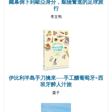
鐵幕倒下到歐亞身分，艱險奮進的足球旅
雙城記 35
行
紅潮來襲 37
李文雋
血海狂濤 39
河濱散記 43
動物標本博物館和珍奇異物博物館 43
海軍博物館 45
海神柱 45
彼得保羅要塞 46
戰爭博物館 48
冬宮（愛米塔什博物館） 49
伊比利半島手刀擒來──手工釀葡萄牙×西
勝利廣場 51
班牙醉人汁旅
彼得大帝騎馬像 52
粟子
聖以撒教堂 53
走過聶夫斯基大街 55