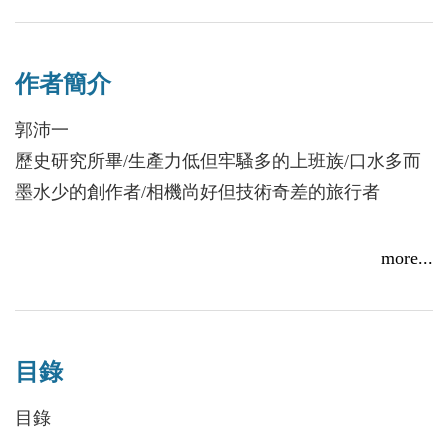
歷，正是俄羅斯近現代史具體而微的縮影。
在熟讀俄文三十一字母後，從未出過國的作者，帶著
作者簡介
自以為會俄文的錯覺，以及船到橋頭自然直的盲目樂
觀，毅然決然的前進聖彼得堡。沐浴在永晝的光輝與
郭沛一
遴遴的運河倒影間，目睹了俄國文化兼具壯麗與精緻
歷史研究所畢/生產力低但牢騷多的上班族/口水多而
的面相更在與當地人的相處交流間，留下了好笑、新
墨水少的創作者/相機尚好但技術奇差的旅行者
奇、興奮、感動與感傷夾雜的各種體驗。且透過本
書，共同分享作者眼中觀察到的俄國，在歷經十月革
more...
命、二次大戰、蘇聯解體以迄於今，被時間巨輪輾壓
後，於人民生活與建築上所留下的軌跡。
目錄
目錄