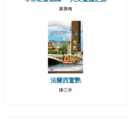
電梯與太空計畫 78
麥勝梅
俄羅斯鎖頭－現代工藝的精華？ 81
憑票支付大米一兩二錢？
──食在俄羅斯（上） 83
俄國速食 83
點心小吃 86
冰淇淋－逛街燃料 87
飲料－當心☆□◆▲從口入 88
家常料理──食在俄羅斯（下） 93
法蘭西驚艷
自己整自己－做飯吃 93
陳三井
道地俄國家常餐 94
市集－便宜有好貨 95
荒漠甘泉－中國餐館 97
水陸兼程──行在俄羅斯 99