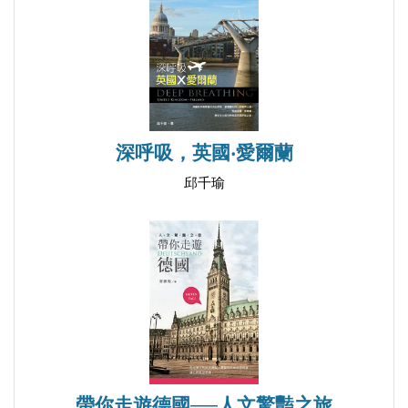
喀山教堂和浴血教堂 55
俄羅斯博物館 56
穿河過海 59
水翼船和夏宮 59
克隆史塔德島 60
凱瑟琳宮及普希金 61
深呼吸，英國‧愛爾蘭
普希金小傳 64
邱千瑜
第二篇 契丹人在俄羅斯 67
契丹人在俄羅斯 69
芬蘭灣邊的俄語課 73
宿舍 73
芬蘭灣 74
俄羅斯公寓 77
典型的俄式公寓 77
帶你走遊德國──人文驚豔之旅