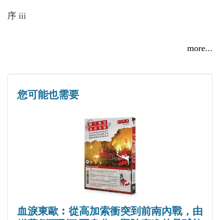
序 iii
第一篇 白夜之都 13
more...
飛躍蘇聯 15
恐怖伊凡 19
無味的航程與有味的餐點 21
您可能也需要
聖彼得堡初體驗 25
城市之門 25
聶瓦河 28
野蠻的海鳥 29
開橋時刻 30
聖三一橋 31
四馬橋 32
血淚東歐︰從高加索衝突到前南內戰，由
城市簡史 35