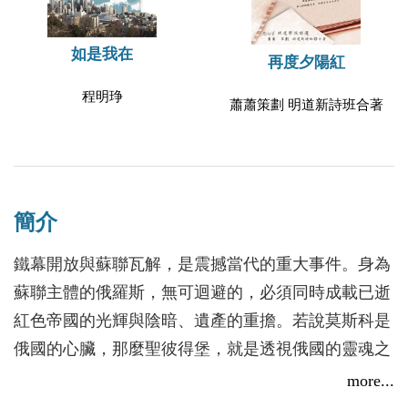
如是我在
再度夕陽紅
程明琤
蕭蕭策劃 明道新詩班合著
簡介
鐵幕開放與蘇聯瓦解，是震撼當代的重大事件。身為
蘇聯主體的俄羅斯，無可迴避的，必須同時成載已逝
紅色帝國的光輝與陰暗、遺產的重擔。若說莫斯科是
俄國的心臟，那麼聖彼得堡，就是透視俄國的靈魂之
窗。代表了俄國人在追求西方新知與守護東方傳統間
more...
的渴望與徘徊。聖彼得堡三度更名，幾許浮沉的經