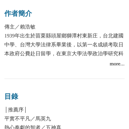
難過關關過，做事只求全力以赴」的人生信念。自初
作者簡介
中就確立以律師為志向的他，高分考取台大法律系，
更以第一名成績成為日本東京大學的公費留學生，踏
傳主／賴浩敏
上法律人之路。
1939年出生於苗栗縣頭屋鄉獅潭村東新庄，台北建國
留日回國後的賴浩敏，結合黃柏夫、范光群、陳
中學、台灣大學法律系畢業後，以第一名成績考取日
傳岳等志同道合的夥伴，創辦本土最大的萬國法律事
本政府公費赴日留學，在東京大學法學政治學研究科
務所。四十多年來，靠著正派經營、維護正義與公益
平野龍一教授門下專攻《刑事法》。
more...
的創業信條，弘揚法治、投入民主化與法治化運動，
他是「萬國法律事務所」創所律師，也是「中華職業
締造台灣律師執業的新典範。
棒球聯盟」創辦人之一。
二○一○年，賴浩敏獲時任總統馬英九提名，成為
他曾擔任「林宅血案」嫌疑人家博的辯護律師，也曾
首位由律師出任的司法院大法官並為院長。六年任期
目錄
不畏龐大輿論壓力，接受處理日本「亞洲女性基金
中，賴浩敏積極推動《法官法》、《提審法》、人民
會」對台灣慰安婦補償事宜之委任。
│推薦序│
參與審判制度及廢除最高法院保密分案等司法改革，
他在2009年出任中央選舉委員會主任委員，2010年成
平實不平凡／馬英九
試圖重拾人民對司法的信任，並以恪守法律、堅守原
為中華民國史上第一位律師出身的大法官，並任司法
熱心奉獻的智者／五神真