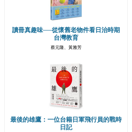
│Ch.2│典範的養成：走上學法與自主之路
才子的風範
晴天霹靂
讀冊真趣味──從懷舊老物件看日治時期
小小年紀離家闖蕩
台灣教育
人生第一次，興奮得跳了起來
蔡元隆、黃雅芳
台北小孩與「客人仔鬼」
恩師的關懷
翻牆讀《林肯》
法律系，我來了！
台大七賢
盡情揮灑的大學生活
黑暗的白色
榮耀與責任
最後的雄鷹：一位台籍日軍飛行員的戰時
另一半
日記
時到時當