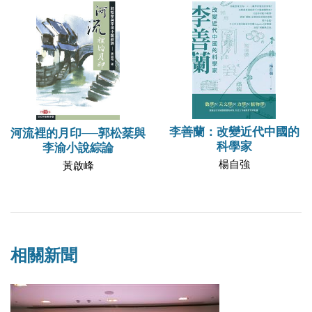
李善蘭：改變近代中國的
河流裡的月印──郭松棻與
科學家
李渝小說綜論
楊自強
黃啟峰
相關新聞