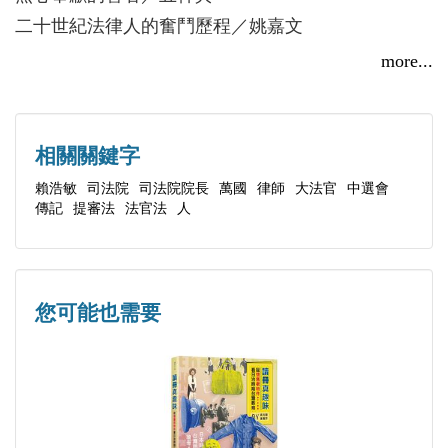
則與有話直說的態度，獲得不分黨派的信任。卸任
院院長。2017年獲頒日本勳章中最高等級由日本天皇
二十世紀法律人的奮鬥歷程／姚嘉文
後，更以其長年推動台日交流而獲日本天皇親授旭日
親授的「旭日大綬章」。
充滿能量的生命之火／范光群
more...
大綬章之最高殊榮。
永遠的老師和摯友／杉本秀夫
本書回顧賴浩敏不屈不撓、多采多姿、豐富而穩
撰文者／周禮群等
法律正義的實踐者／楊鼎章
健的一生，講述一位法律人在劇烈變動的時代下，把
專業撰稿人，有多年採訪、傳記著述經驗。
一位瀟灑坦蕩的前輩／林子儀
相關關鍵字
持著「做什麼，像什麼」的座右銘，遇到困難從不逃
大氣大器／黃虹霞
賴浩敏
司法院
司法院院長
萬國
律師
大法官
中選會
避，坦然面對。到該時，擎該旗，在人生的不同階段
傳記
提審法
法官法
人
中，扮演好自己的每一個角色。
│Ch.1│名實相副的殊榮：旭日大綬章
目的地：皇居正殿
不求回報的長年付出
您可能也需要
嚴謹的準備工作
儀式
瀟灑走一回