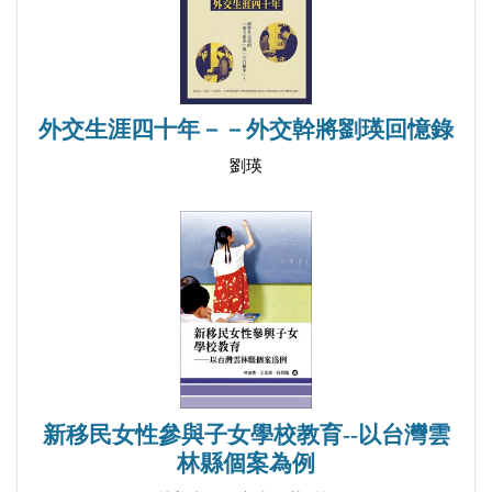
合夥事業蒸蒸日上
一切回歸初心
白色恐怖再臨
奠定基礎的財神酒店案
外交生涯四十年－－外交幹將劉瑛回憶錄
律師培訓所，新人輩出
劉瑛
唱黑臉當嚴師
第一個判銀行追償董監事敗訴的案例
萬國十年新氣象
民間參與不缺席
光復台北律師公會
吃力不討好的慰安婦賠償事宜
傳承與改變
新移民女性參與子女學校教育--以台灣雲
│Ch.4│公共事務不缺席：從委員到院長
林縣個案為例