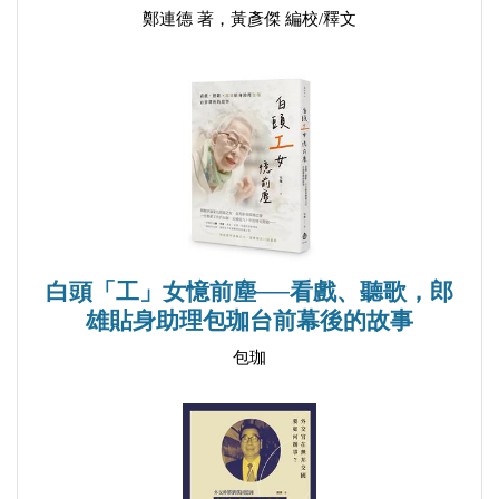
鄭連德 著，黃彥傑 編校/釋文
全新的挑戰
令人刮目相看的日本
日本刑事法學的震撼教育
率性的論文，紮實的成績
│Ch.3│理念的結合：萬國法律事務所三十五年
做對的事
陳年冤案昭雪
白頭「工」女憶前塵──看戲、聽歌，郎
做什麼像什麼
雄貼身助理包珈台前幕後的故事
投入民間社團
包珈
作育英才
創辦「萬國法律事務所」
兢兢業業，群策群力
律師的尊嚴