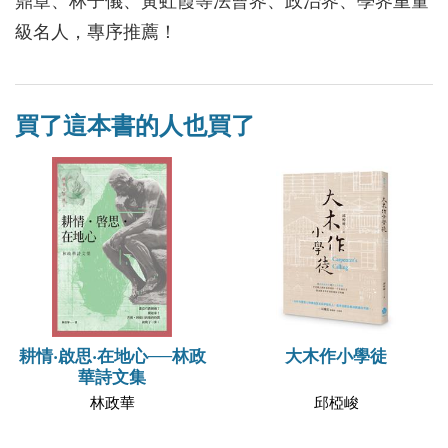
鼎章、林子儀、黃虹霞等法曹界、政治界、學界重量
級名人，專序推薦！
買了這本書的人也買了
耕情‧啟思‧在地心──林政
大木作小學徒
華詩文集
林政華
邱椏峻