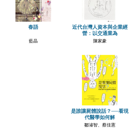
近代台灣人資本與企業經
春語
營：以交通業為
陳家豪
藍晶
是誰讓屍體說話？──看現
代醫學如何解
鄒濬智、蔡佳憲