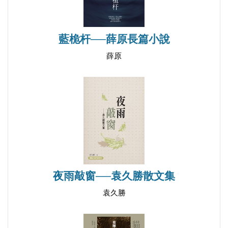
汽球伯
格。尤其是迥異的生活、環境刺激下，一定會有新的
真正的黃金女郎
感覺及領悟。本書第四卷，淑苓寫她兩次赴美講學旅
友誼希望工程
藍桅杆──薛原長篇小說
遊的點滴鴻爪。遇到新穎的事物，無論是波士頓的松
舊雨‧新知
鼠、楓葉，熱情的異國友人，或是聖塔芭芭拉加州大
薛原
超物質的友誼
學霧中的校園、復活節的烤肉、農夫市場，在丹麥城
兩條平線的交集
遇到安徒生……，淑苓記下了她的好奇、探索與感
一串珍珠
思，讓讀者也跟著她作了一次域外文化之旅。
帶雨的玫瑰
在教學研究與家庭主婦之間穿梭忙碌，淑苓仍堅
節日和假日的差別
持她的文學創作，勿寧也是一種生活寄託，一種生命
希望遇見田螺先生
情境，既能抒解心情，又能散播喜樂。感恩分享更是
把天衣還給我
一種福份，希望淑苓不斷享福、造福，繼續寫下去。
夜雨敲窗──袁久勝散文集
袁久勝
【卷四 馬芬和貝果】
馬芬和貝果
兩片楓葉