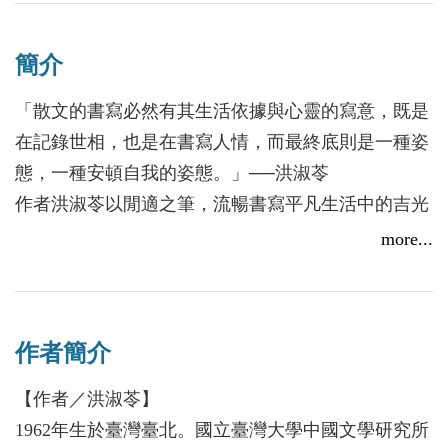
在恬適、雲淡風輕，不會像多年不見的同窗舊識，一
臉驚訝緬懷的表情。
簡介
進入《文訊》才幾個月，就認識淑苓。她那時剛
自台大中文系畢業，考進母校中文碩士班。忘記是哪
「散文的書寫必然有其生活依據與心靈的寫意，既是
位台大師長介紹的，先是寫了兩篇指定對象的書評，
在記錄世相，也是在書寫人情，而最終底則是一種姿
接著是擔任多次專書討論會的紀錄。別小看這個任
態，一種安頓自我的姿態。」──洪淑苓
務，要把一場各家各持高見漫長的討論會，在有效時
作者洪淑苓以閒適之筆，流暢書寫平凡生活中的吉光
間內如實記錄下來，並得到每一位與會者的讚賞與肯
片羽，再現心靈的真實樣態。全書分為四卷：卷一收
more...
定，不是一件容易的事。記得她為《文訊》做紀錄的
錄生活瑣事的臆想與異想，以及牽動心緒的小事件；
第一場是〈文學批評的時代來臨了？「龍應台評小
卷二記錄有趣的事，多與飲食相關；卷三著重人與人
說」討論會〉，與會者有：顏崑陽、高天生、龔鵬
交流的火花；卷四描寫居遊美國的異鄉經驗。
程、詹宏志、馬森、黃慶萱，座談記錄整整兩萬餘
作者簡介
字；第二場是〈開放地走向文學之路―龔鵬程「文學
【作者／洪淑苓】
散步」討論會〉，與會者有：龔鵬程、余玉照、蔡英
1962年生於臺灣臺北。國立臺灣大學中國文學研究所
俊、張健、林明德、高大鵬、王德威，座談記錄也接