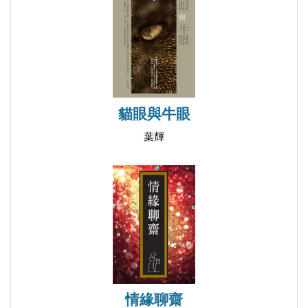
東方式的心靈
波士頓夜未眠
波士頓的松鼠
UCSB，天氣晴
T教授研究室的燈光
貓眼與牛眼
有霧的校園
葉輝
農夫市集
在丹麥城遇見安徒生
洋學校的第一堂課
米國停電
到海邊撿mussel
復活節烤肉會
Happy Hour
瑞家的水果
情緣聊齋