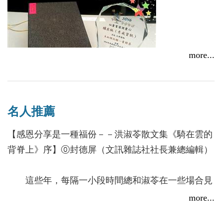
more...
洪淑苓《魚缸裡的貓－童詩集》榮獲「好書大家讀」
2016年度最佳少年兒童讀物獎
名人推薦
2017/04/25
【感恩分享是一種福份－－洪淑苓散文集《騎在雲的
背脊上》序】⓪封德屏（文訊雜誌社社長兼總編輯）
這些年，每隔一小段時間總和淑苓在一些場合見
面。每一次，心情都很愉悅，不曾感覺彼此有什麼改
more...
變。雖然時光不免在身上烙下痕跡，我們見面卻是自