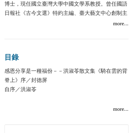
博士，現任國立臺灣大學中國文學系教授。曾任國語
近兩萬五千字。現在重讀這些內容仍覺得十分精彩，
日報社《古今文選》特約主編、臺大藝文中心創制主
除了與會者的高見外，淑苓記錄的流暢文字亦功不可
任、美國聖塔芭芭拉加州大學訪問教授、臺灣大學臺
more...
沒！
灣文學研究所所長暨合聘教授。研究專長為民俗學、
之後淑苓考上博士班，繼續追尋學問。在學術研
臺灣民間文學、臺灣文學、現代詩。曾獲全國學生文
究忙碌之餘，仍未忘記她喜愛的創作，詩、散文，依
學獎、臺大現代詩獎、教育部青年研究著作獎、教育
然篇章不斷。通常走上學者之路，許多人就放棄或收
目錄
部文藝創作獎、臺北文學獎、優秀青年詩人獎、詩歌
斂起自己的文學創作，把大部分時間獻給教學及學術
藝術創作獎等。
感恩分享是一種福份－－洪淑苓散文集《騎在雲的背
研究，淑苓應該是少數的例外。
在教學與研究之外，並有散文與新詩創作。曾出版詩
脊上》序／封德屏
這本書的文章大部分發表在《國語日報》少年文
集《合婚》、《預約的幸福》、《洪淑苓短詩選》，
自序／洪淑苓
藝版的「愉快人間」專欄，當初是由曾永義教授領銜
散文集《深情記事》、《傅鐘下的歌唱》、《扛一棵
演出，再由不同的學者專家接續，希望透過簡潔的文
樹回家》、《誰寵我，像十七歲的女生》，以及學術
【卷一 騎在雲的背脊上】
字，傳達一些愉快美好的人生經驗。許多人都知道，
more...
專著《思想的裙角────臺灣現代女詩人的自我銘刻
花事
「人間愉快」是曾永義老師豁達的人生觀。當然，從
與時空書寫》、《現代詩新版圖》等多部。2016年同
茶事
「人間愉快」的美好祝願，到真正體悟「愉快人
步出版散文集《騎在雲的背脊上》、詩集《尋覓，在