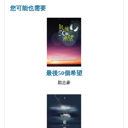
夏日小調
您可能也需要
玉的「擁林派」，曾幾何時開始欣賞薛寶釵的溫柔敦
晚風中的笛音
厚，體會《紅樓夢》不只是兒女情長，更有大家族的
早餐哲學
興衰滄桑；嫌「俗」不願戴金手鐲，而每逢年節則必
糖果頌
慎重的戴上飽含母愛的金鐲子。淑苓跟著歲月前行，
友情巧克力
依然易感，但明顯多了觀照世事的冷靜與寬厚。
套圈圈
通常撰寫學術論文要掌握完整資料，理論要清
五十元的禮物
晰，要有創見；而文藝散文要在日常生活中，產生
最後一塊蛋糕
美，產生趣味的文字，不一定要有事先規劃的題目及
最後50個希望
綱要，只因感動，牽動了某條神經，或悟出了一些道
顏志豪
【卷三 夏日的喜劇】
理，而發之為文。淑苓雖已邁入中年，難得仍保有善
某教授的感恩家宴
感純樸的本性，以及寬厚惜福之心，才會對生活中相
阿足米粉湯
遇的人事物，持續保有細微的觀察，逐一採擷醞釀，
夏日的喜劇
成為生命中美好的回味。
一對金手鐲
作家會隨著年齡及生活經驗，逐漸改變寫作風