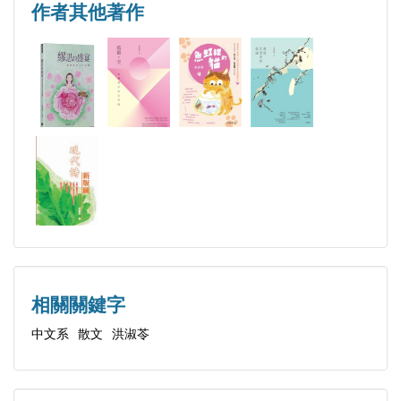
船歌
間」，是要有一些條件及修為。
作者其他著作
世界的裂縫》、童詩集《魚缸裡的貓》及詩論集《孤
記得
一般都認為中文系的女孩比較多愁善感，那是因
獨與美────台灣現代詩九家論》。
騎在雲的背脊上
為讀多了古人的詩詞歌賦，自然就擬人擬境的把情感
紅樓‧青春‧夢
投射進去了。其實這是刻板的印象。除了要對生活的
【攝影／李百珣】
春，寒
細微處，有所感動、感悟，而展現為文字，就更要看
1962年生於臺灣宜蘭，臺大圖書館學系畢業，現任職
海芋的歌唱
個性及才情了。
於臺大社會科學院圖書館。曾任職於藝術學院（現稱
小葉欖仁側寫
從書名《騎在雲的背脊上》，就可感受到淑苓的
北藝大）圖書館、圖家圖書館、The Image Bank（已
偽文青的下午
詩人本質。從飛機窗口看雲，想像雲是一列雄赳赳氣
併入Getty Images）。
昂昂的戰馬，等待主人校閱；太陽照射下的雲朵，又
愛玩攝影光影遊戲，想要的就是個不一樣。
【卷二 碧潭好心情】
像極了一匹匹鑲著金邊的五彩絲綢，她想跨上雲峰上
拖吊車之旅
的馬背，遨遊天際；阻止先生將撲滿車蓋的粉紫落花
相關關鍵字
山月伴我行
拂去，她要再看一眼……。儘管書中的詩人情懷，以
中文系
散文
洪淑苓
遠望「一○一」
及臆想的詩句偶而會跑出來，然而從其他篇章的脈絡
碧潭好心情
及感懷，還是可以看出淑苓從歲月中歷練出的成熟：
醉月湖和Starbucks
從十五六歲反覆吟誦〈葬花詞〉，著迷水一樣的林黛