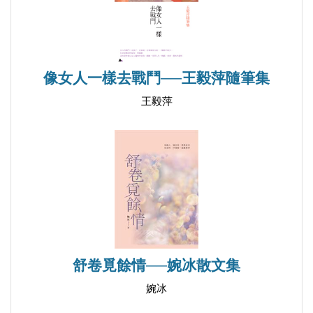
左翼文論對被視為「自由主義作家」或「小資產階級
作家」的批判，一九四八年三月，郭沫若在香港出版
的《大眾文藝叢刊》第一輯發表〈斥反動文藝〉，把
他心目中的「反動作家」分為「紅黃藍白黑」五種逐
像女人一樣去戰鬥──王毅萍隨筆集
一批判，點名批評了沈從文、蕭乾和朱光潛。該刊同
王毅萍
期另有邵荃麟〈對於當前文藝運動的意見──檢討．
批判．和今後的方向〉一文重申對知識份子更嚴厲的
要求，包括「思想改造」。雖然徐訏不像沈從文般受
到即時的打擊，但也逐漸意識到主流文壇已難以容納
他，如沈寂所言：「自後，上海一些左傾的報紙開始
對他批評。他無動於衷，直至解放，輿論對他公開指
責。稱《風蕭蕭》歌頌特務。他也不辯論，知道自己
舒卷覓餘情──婉冰散文集
不可能再在上海逗留，上海也不會再允許他曾從事一
輩子的寫作，就捨別妻女，離開上海到香港。」 一
婉冰
九四九年五月二十七日，解放軍攻克上海，中共成立