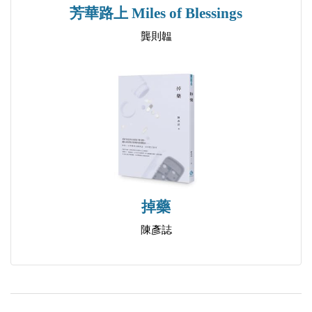
刊》及台灣《自由中國》等雜誌發表〈從毛澤東的沁
芳華路上 Miles of Blessings
園春說起〉、〈新個性主義文藝與大衆文藝〉、〈在
龔則韞
陰黯矛盾中演變的大陸文藝〉等評論文章，部份收錄
於《在文藝思想與文化政策中》、《回到個人主義與
自由主義》及《現代中國文學過眼錄》等書中。
徐訏在這系列文章中，回顧也提出左翼文論的不
足，特別對左翼文論的「黨性」提出質疑，也不同意
左翼文論要求知識份子作思想改造。這系列文章在某
程度上，可說回應了一九四八、四九年間中國大陸左
翼文論的泛政治化觀點，更重要的，是徐訏在多篇文
掉藥
章中，以自由主義文藝的觀念為基礎，提出「新個性
陳彥誌
主義文藝」作為他所期許的文學理念，他說：「新個
性主義文藝必須在文藝絕對自由中提倡，要作家看重
自己的工作，對自己的人格尊嚴有覺醒而不願為任何
力量做奴隸的意識中生長。」 徐訏文藝生命的本質