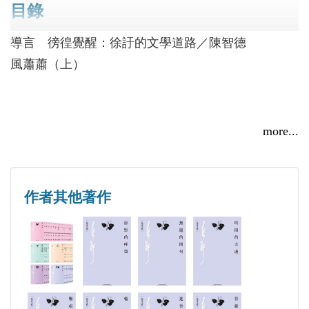
年初版）、《蛇衣集》（一九四八年初版）、《幻
目錄
社」，及期刊《熱風》、《論語》、《幽默》、《筆
覺》（一九四八年初版）、《四十詩綜》（一九四八
端》、《七藝》等；先後在香港中文大學前身各書院
導言 徬徨覺醒：徐訏的文學道路／陳智德
年初版）、《兄弟》（一九四七年再版）、《母親的
及星加坡南洋大學執教，並任香港浸會學院中文系主
風蕭蕭（上）
肖像》（一九四七年再版）、《生與死》（一九四七
任、文學院院長等職。各種作品都二千萬言。
年再版）、《春韮集》（一九四七年再版）、《一
家》（一九四七年再版）、《海外的鱗爪》（一九四
七年再版）、《舊神》（一九四七年再版）、《成人
more...
的童話》（一九四七年再版）、《西流集》（一九四
七年再版）、潮來的時候（一九四八年再版）、《黃
浦江頭的夜月》（一九四八年再版）、《吉布賽的誘
作者其他著作
惑》（一九四九再版）、《婚事》（一九四九年再
版）， 粗略統計從一九四六年至一九四九年這三年
間，徐訏在上海出版和再版的著作達三十多種，成果
可算豐盛。
《風蕭蕭》早於一九四三年在重慶《掃蕩報》連