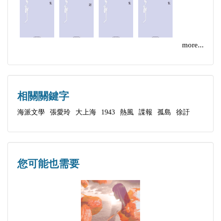
載時已深受讀者歡迎，一九四六年首次結集成單行本
出版，沈寂的回憶提及當時讀者對這書的期待：「這
部長篇在內地早已是暢銷一時的名著，可是淪陷區的
more...
讀者還是難得一見，也是早已企盼的文學作品」 ，
當劉以鬯及其兄長創辦懷正文化社，就以《風蕭蕭》
為首部出版物，十分重視這書，該社創辦時發給同業
相關關鍵字
的信上，即頗為詳細地介紹《風蕭蕭》，作為重點出
海派文學
張愛玲
大上海
1943
熱風
諜報
孤島
徐訏
版物。徐訏有一段時期寄住在懷正文化社的宿舍，與
社內職員及其他作家過從甚密，直至一九四八年間，
國共內戰愈轉劇烈，幣值急跌，金融陷於崩潰，不單
您可能也需要
懷正文化社結束業務，其他出版社也無法生存，徐訏
這階段整理和再版個人著作的工作，無法避免遭遇現
實上的挫折。
然而更內在的打擊是一九四八至四九年間，主流