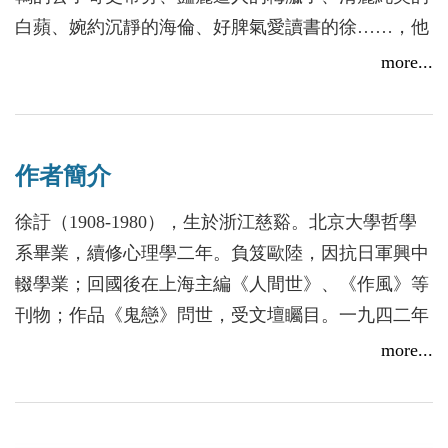
留之間徘徊，最終作出各種自願或不由自主的抉擇。
白蘋、婉約沉靜的海倫、好脾氣愛讀書的徐……，他
們如何在詭譎多變的大時代底下相聚？男歡女愛，女
more...
一
女相惜，誰會料到複雜愛情背後夾纏著美日間諜的國
一九四六年八月，徐訏結束接近兩年間《掃蕩
家機密？個人的愛情，人生的夢想、國家民族的大
報》駐美特派員的工作，從美國返回中國，直至一九
義，如何抉擇或妥協？上海孤島驚險諜報愛情故事，
五○年中離開上海奔赴香港，在這接近四年的歲月
作者簡介
《亞洲周刊》二十世紀中文小說一百強的經典名著！
中，他雖然沒有寫出像《鬼戀》和《風蕭蕭》這樣轟
徐訏（1908-1980），生於浙江慈谿。北京大學哲學
動一時的作品，卻是他整理和再版個人著作的豐收
系畢業，續修心理學二年。負笈歐陸，因抗日軍興中
期，他首先把《風蕭蕭》交給由劉以鬯及其兄長新近
輟學業；回國後在上海主編《人間世》、《作風》等
創辦起來的懷正文化社出版，據劉以鬯回憶，該書出
刊物；作品《鬼戀》問世，受文壇矚目。一九四二年
版後，「相當暢銷，不足一年，（從一九四六年十月
赴後方，曾執教中央大學（重慶），並發表長篇小說
more...
一日到一九四七年九月一日），印了三版」 ，其後
《風蕭蕭》。旋任《掃蕩報》駐美記者，返國後任
再由懷正文化社或夜窗書屋初版或再版了《阿剌伯海
《和平日報》主筆。一九五○年移居香港，迄至一九
的女神》（一九四六年初版）、《烟圈》（一九四六
八○年謝世，筆耕不斷。其間曾創辦「創墾出版