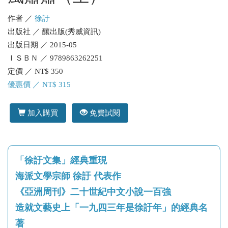
作者 ／
徐訏
出版社 ／ 釀出版(秀威資訊)
出版日期 ／ 2015-05
ＩＳＢＮ ／ 9789863262251
定價 ／ NT$ 350
優惠價 ／ NT$ 315
加入購買
免費試閱
「徐訏文集」經典重現
海派文學宗師 徐訏 代表作
《亞洲周刊》二十世紀中文小說一百強
造就文藝史上「一九四三年是徐訏年」的經典名
著