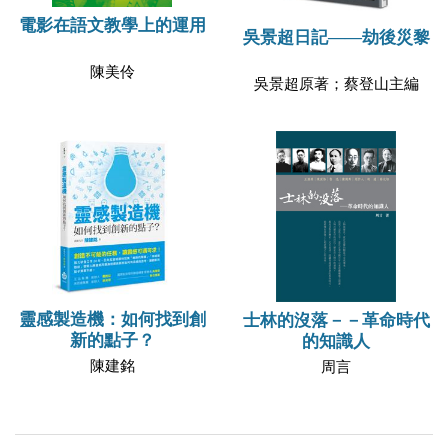
電影在語文教學上的運用
吳景超日記——劫後災黎
陳美伶
吳景超原著；蔡登山主編
靈感製造機：如何找到創
士林的沒落－－革命時代
新的點子？
的知識人
陳建銘
周言