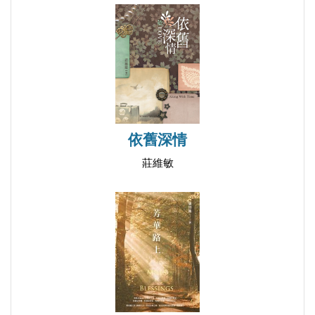
新的上海市人民政府，徐訏仍留在上海，差不多一年
後，終於不得不結束這階段的工作，在不自願的情況
下離開，從此一去不返。
二
一九五○年的五、六月間，徐訏離開上海來到香
依舊深情
港。由於內地政局的變化，其時香港聚集了大批從內
莊維敏
地到港的作家，他們最初都以香港為暫居地，但隨著
兩岸局勢進一步變化，他們大部份最終定居香港。另
一方面，美蘇兩大陣營冷戰局勢下的意識形態對壘，
造就五十年代香港文化刊物興盛的局面，內地作家亦
得以繼續在香港發表作品。徐訏的寫作以小說和新詩
為主，來港後亦寫作了大量雜文和文藝評論，五十年
代中期，他以「東方既白」為筆名，在香港《祖國月