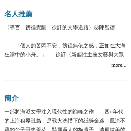
名人推薦
〈導言 徬徨覺醒：徐訏的文學道路〉⓪陳智德
「個人的苦悶不安，徬徨無依之感，正如在大海
狂濤中的小舟。」 ──徐訏〈新個性主義文藝與大眾
文藝〉
more...
在二十世紀四、五十年代之交，度過戰亂，再處
身國共內戰意識形態對立夾縫之間的作家，應自覺到
簡介
一個時代的轉折在等候著，尤其在當時主流的左翼文
壇以外，被視為「自由主義作家」或「小資產階級作
一部將海派文學注入現代性的巔峰之作－－四○年代
家」的一群，包括沈從文、蕭乾、梁實秋、張愛玲、
的上海租界孤島，是戰火洗禮下的紙醉金迷，風流不
徐訏等等，一整代人在政治旋渦以至個人處境的去與
羈的公子哥史蒂芬、豔麗逼人的梅灜子、清麗純美的