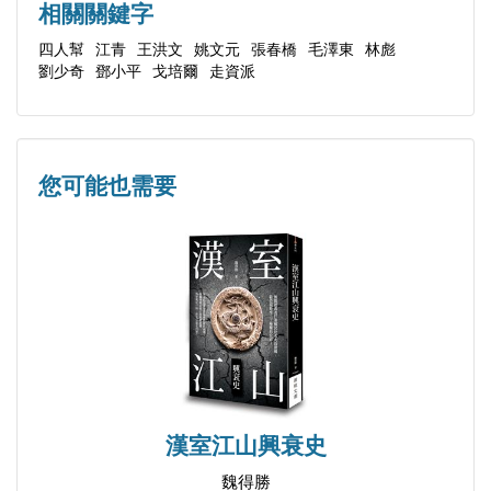
相關關鍵字
本叢書所收錄文字均來自於中國國內外檔案館、圖書
四人幫
江青
王洪文
姚文元
張春橋
毛澤東
林彪
館，中共黨政部門的內部資料，民間人士所收藏的第
劉少奇
鄧小平
戈培爾
走資派
1973
一手文獻，中國國內正式出版的報刊與書籍，以及官
姚文元對《紅旗》雜誌編輯組召集人的談話
方與民間的非正式出版物。部分文字來自民間印刷物
（1973.10.5.）
的會議記錄，標點符號的使用很不規範。原因是：記
您可能也需要
姚文元對《紅旗》雜誌編輯組召集人談批孔及傳達主
錄者錄入匆忙難免錯謬；記錄稿未經講話者與與會者
席指示（1973.12.3.）
修正；記錄者水準參差不齊；所記錄的文字大多係速
姚文元對《紅旗》雜誌編輯組召集人的談話
成之物，並未經過正規編輯部門細緻審校。鑒於上述
（1973.12.31.）
情況，編者特此作如下說明。
如果對所有標點符號全部修改的話，恐怕對原貌影響
1974
甚大。因此，編者修改的原則是：對顯而易見的標點
姚文元轉述毛主席歷次對批孔的指示（1974.1.27.）
符號誤用、漏用、缺省等情況，編者予以補充修訂。
漢室江山興衰史
姚文元對《紅旗》雜誌編輯組召集人傳達毛主席指示
在保證不影響閱讀和理解的前提下，秉持可以不改則
魏得勝