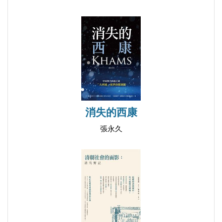
（1974.2.16.）
儘量不改的原則。文字整理的具體辦法是：第一，最
姚文元對《紅旗》雜誌編輯組召集人談批林批孔及毛
大可能保留文字和版面的原貌。避免添加、增刪文
主席與卡翁達布邁丁的談話（1974.3.5.）
字，以及隨意改動段落關係。第二，簡體字轉化為繁
姚文元對《紅旗》雜誌編輯組召集人的談話
體字之後，仍然保留簡體字的原貌。例如，有些人名
（1974.4.6.）
轉化為繁體字之後，「赫魯曉夫」就變成了「赫魯雪
姚文元對《紅旗》雜誌編輯組召集人講毛主席指示精
夫」，「斯大林」變成了「史達林」，「文件」變成
神（1974.4.14.）
了「檔」。針對這些類似情況，編者一律在審校中保
姚文元對《紅旗》雜誌編輯組召集人的談話
消失的西康
持史料原初的簡體字形態。
（1974.6.5.）
張永久
姚文元對《紅旗》雜誌編輯組召集人傳達毛主席指示
（1974.12.31.）
1975
姚文元對《紅旗》雜誌編輯組召集人的談話