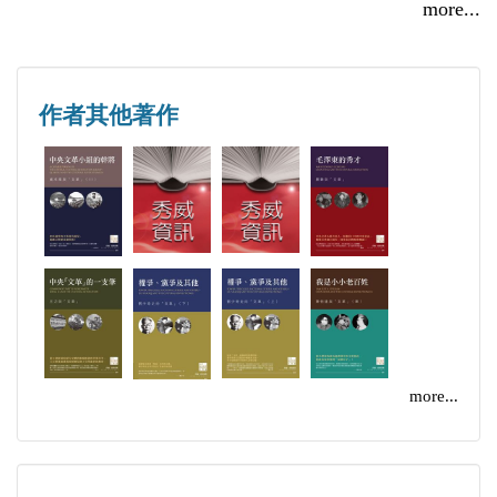
1968
個人的話，對其他人都會有遺珠之憾。因此，這樣的
more...
陳伯達、姚文元與中央廣播事業局軍管小組和「廣聯
檔將會保留在每個人的文集之中。
總」的談話（1968.1.17.）
中央首長接見浙江省部隊及省聯總派代表講話紀要
第四、 對於年月不詳的情況，一律置於該年月的最
作者其他著作
（1968.1.20.）
後，列入「本月」、「本年」之下。上述這樣編撰的
工人階級必須領導一切（1968.8.25.）
目的，主要是為了節省每本書的篇幅，通過幾本書的
康生、江青、姚文元、謝富治在八屆十二中全會第一
對讀可以獲得的文獻一般不重複收錄。凡是在其他書
小組會上的講話（1968.10.17.）（存目）
本中已經收錄，而本書暫付闕如的情況，一律在目錄
和正文中列出標題，並且在標題之後標記「（存
目）」二字。好在每一本的史料都是按照時間順序編
1970
排而成，因此讀者可以根據目錄提供的線索，迅速在
張春橋、姚文元在上海理工科大學教育革命座談會上
其他書本中找到相關內容。本叢書的不同文本之間史
more...
的講話（1970.6.2.）
料高度混融，需要提醒的是，對於有些史實，讀者必
姚文元在首都人民慶祝越南南方民族解放陣線成立十
須將多本書一起參照對讀，才能瞭解問題的全貌。
周年大會上的講話（1970.12.20.）