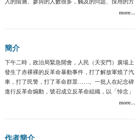
入的階層、參與的人數很多，觸及的問題、採用的方
式十分複雜。可以說，任何一個政治事件，動輒牽動
more...
著幾十、上百人，甚至成千上萬人的關注。正是由於
每個事件、運動聚集了眾多參與者，會議記錄中的文
獻也牽涉到很多人，因此，在以人物為核心整理史料
簡介
的時候，某一個檔應該歸屬何人，或者說，史料在不
同人物的分配上如何處理，是一個值得斟酌的問題。
下午二時，政治局緊急開會，人民（天安門）廣場上
發生了赤裸裸的反革命暴動事件，打了解放軍燒了汽
本叢書由於包括大量現場的講話記錄，具有原生態的
車，打了民警，打了革命群眾……。一批人在紀念碑
歷史形態，多人參與的談話形成了文本之間的互文關
進行反革命煽動，號召成立反革命組織，以「悼念」
係。文集編撰的總體原則是，無論人物、運動、事件
總理為名，猖狂地把矛頭指向偉大領袖毛主席，指向
more...
還是思想，盡可能根據時間先後，組織、梳理出重要
中央，提出要鄧小平上臺！
的資訊點，使讀者由每一篇文章的連續性閱讀，可以
──姚文元有關天安門事件的日記（1976.4.5，節錄）
大體知道歷史事實的來龍去脈。具體來說，涉及到史
料的編撰細節，有一些技術問題需要處理。根據編者
作者簡介