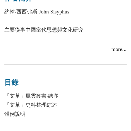
本書分爲上下兩冊，時間跨度爲1965-1976年，合計
對史料的總體把握，擬在下面對此做出原則性的說
三十五萬多字。內容包括姚文元在文化大革命期間的
約翰‧西西弗斯 John Sisyphus
明，並根據重要性的優先順序，依次排列如下。
文藝評論、座談會講話、大會發言、內部指示等。通
過一手史料全面深入展示了姚文元協助發動、全力推
主要從事中國當代思想與文化研究。
第一、 官位優先原則。在每一次集會或者內部會議
進文革的歷史過程。
中，官位高者所起的作用通常比較大，做出的講話也
more...
具有較大的效力。
第二、 篇幅優先原則。對於官位或者政治影響力大
小差不多的情況，以講話篇幅最多者作為歸屬對象。
目錄
「文革」風雲叢書‧總序
第三、 資訊求全原則。有些會議講話，每個人的官
「文革」史料整理綜述
位差不多，講話的篇幅也差不多，而且每個人沒有大
體例說明
段文字自成獨立的一部分，而是簡短的對話交互參
差，各自的關鍵資訊都不少，將這樣的檔歸屬於某一