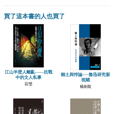
買了這本書的人也買了
江山半壁人離亂——抗戰
鄉土與悖論──魯迅研究新
中的文人私事
視閾
莊瑩
楊劍龍