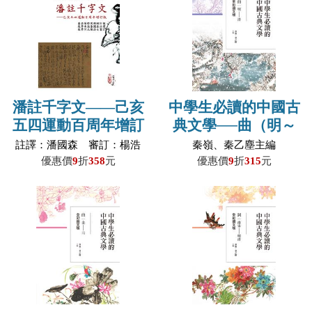
潘註千字文——己亥
中學生必讀的中國古
五四運動百周年增訂
典文學──曲（明～
版(POD)
清）【全彩圖文版】
註譯：潘國森 審訂：楊浩
秦嶺、秦乙塵主編
石
優惠價
9
折
358
元
優惠價
9
折
315
元