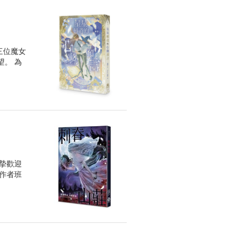
三位魔女
。 為
摯歡迎
作者班