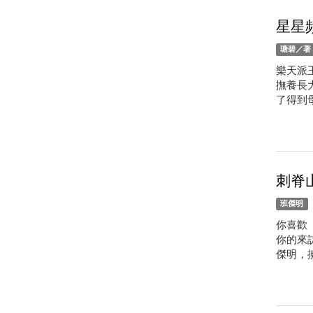
星星
瑭碧／著；
樂天派
撫養長
了得到
刺脊
班傑明
你喜歡
你的來
傑明，擁