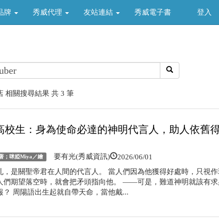
品牌
秀威代理
友站連結
秀威電子書
登入
 相關搜尋結果 共 3 筆
高校生：身為使命必達的神明代言人，助人依舊
2026/06/01
要有光(秀威資訊)
著；咪婭Miya／繪
乩，是關聖帝君在人間的代言人。 當人們因為他獲得好處時，只視作
人們期望落空時，就會把矛頭指向他。 ——可是，難道神明就該有求
？ 周陽語出生起就自帶天命，當他戴...