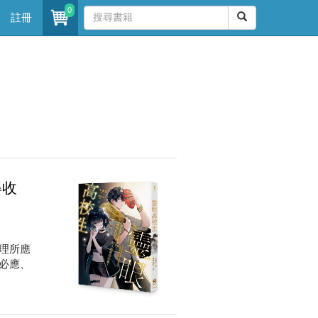
0
註冊
得收
理所應
必應、