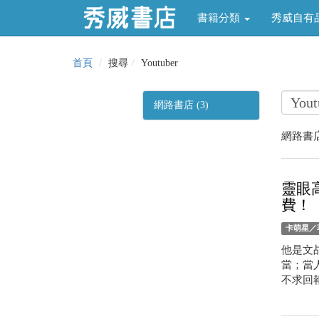
書籍分類
秀威自有
首頁
搜尋
Youtuber
網路書店 (3)
網路書店
靈眼
費！
卡萌星／
他是文
當；當
不求回報