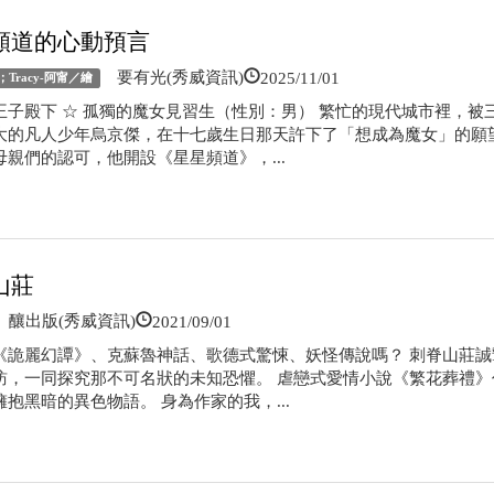
頻道的心動預言
2025/11/01
要有光(秀威資訊)
Tracy-阿甯／繪
王子殿下 ☆ 孤獨的魔女見習生（性別：男） 繁忙的現代城市裡，被
大的凡人少年烏京傑，在十七歲生日那天許下了「想成為魔女」的願望
母親們的認可，他開設《星星頻道》，...
山莊
2021/09/01
釀出版(秀威資訊)
《詭麗幻譚》、克蘇魯神話、歌德式驚悚、妖怪傳說嗎？ 刺脊山莊誠
訪，一同探究那不可名狀的未知恐懼。 虐戀式愛情小說《繁花葬禮》
抱黑暗的異色物語。 身為作家的我，...