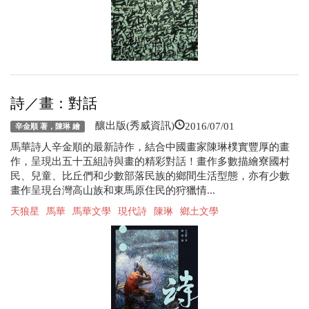
詩／畫：對話
2016/07/01
釀出版(秀威資訊)
辛金順 著，陳琳 繪
馬華詩人辛金順的最新詩作，結合中國畫家陳琳樸實豐厚的畫
作，呈現出五十五組詩與畫的精彩對話！畫作多數描繪寮國村
民、兒童、比丘們和少數部落民族的鄉間生活型態，亦有少數
畫作呈現台灣高山族和東馬原住民的狩獵情...
天狼星
馬華
馬華文學
現代詩
陳琳
鄉土文學