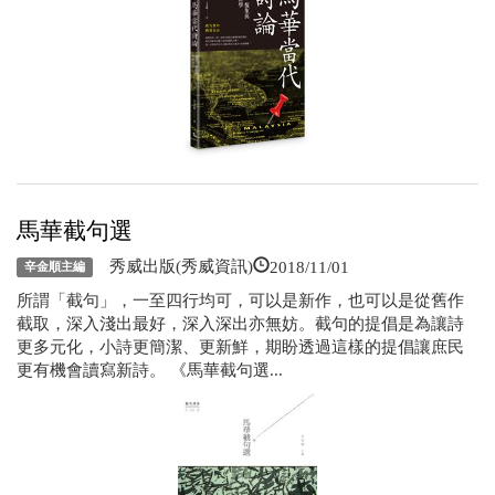
馬華截句選
2018/11/01
秀威出版(秀威資訊)
辛金順主編
所謂「截句」，一至四行均可，可以是新作，也可以是從舊作
截取，深入淺出最好，深入深出亦無妨。截句的提倡是為讓詩
更多元化，小詩更簡潔、更新鮮，期盼透過這樣的提倡讓庶民
更有機會讀寫新詩。 《馬華截句選...