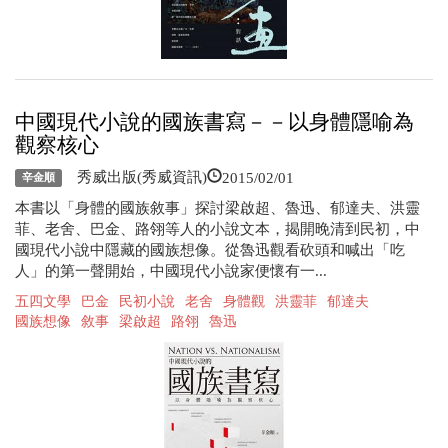
中國現代小說的國族書寫－－以身體隱喻為
觀察核心
2015/02/01
秀威出版(秀威資訊)
辛金順
本書以「身體的國族敘事」探討梁啟超、魯迅、郁達夫、洪靈
菲、老舍、巴金、路翎等人的小說文本，揭開晚清到民初，中
國現代小說中隱藏的國族想像。從魯迅觀看砍頭和喊出「吃
人」的第一聲開始，中國現代小說家便懷有一...
五四文學
巴金
民初小說
老舍
身體觀
洪靈菲
郁達夫
國族想像
敘事
梁啟超
路翎
魯迅