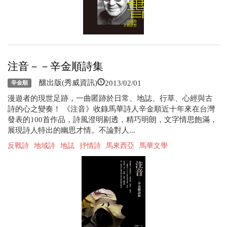
注音－－辛金順詩集
2013/02/01
釀出版(秀威資訊)
辛金順
漫遊者的現世足跡，一曲匿跡於日常、地誌、行草、心經與古
詩的心之變奏！ 《注音》收錄馬華詩人辛金順近十年來在台灣
發表的100首作品，詩風澄明剔透，精巧明朗，文字情思飽滿，
展現詩人特出的幽思才情。不論對人...
反戰詩
地域詩
地誌
抒情詩
馬來西亞
馬華文學