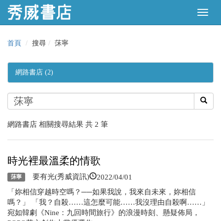
首頁
搜尋
莯寧
網路書店 (2)
網路書店 相關搜尋結果 共 2 筆
時光裡最溫柔的情歌
2022/04/01
要有光(秀威資訊)
莯寧
「妳相信穿越時空嗎？──如果我說，我來自未來，妳相信
嗎？」 「我？自殺……這怎麼可能……我沒理由自殺啊……」
宛如韓劇《Nine：九回時間旅行》的浪漫時刻、懸疑佈局，