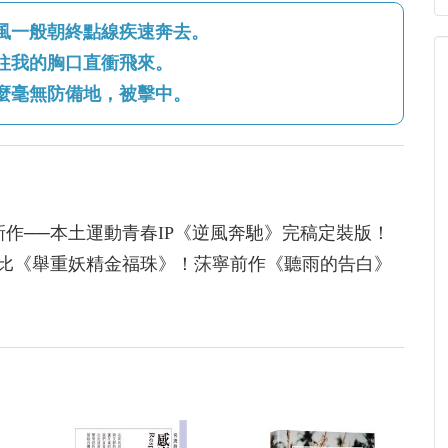
風一般朝終點線疾速奔去。
往我的胸口直衝飛來。
麼毫無防備地，被擊中。
題新作──本土運動青春IP《逆風奔馳》完稿定裝版！
比《舉重妖精金福珠》！莯寧前作《聽雨的告白》