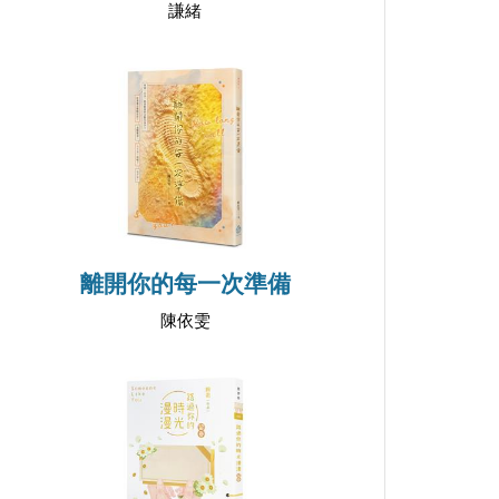
謙緒
離開你的每一次準備
陳依雯