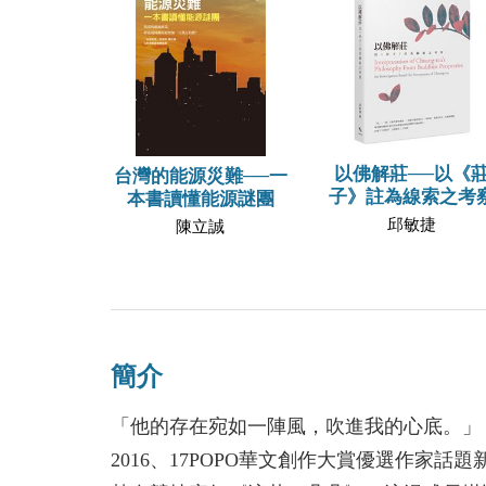
以佛解莊──以《
台灣的能源災難──一
子》註為線索之考
本書讀懂能源謎團
邱敏捷
陳立誠
簡介
「他的存在宛如一陣風，吹進我的心底。」
2016、17POPO華文創作大賞優選作家話