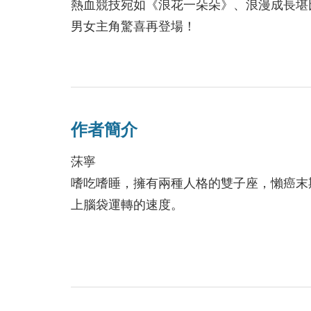
熱血競技宛如《浪花一朵朵》、浪漫成長堪
男女主角驚喜再登場！
人氣愛情作家倪小恩、禾風──勵志推薦！
天生擁有一雙快腿的蘇瑾，默默喜歡上了田
他奔馳的身影顛覆了她對「跑很快」的認知
作者簡介
請蘇瑾加入田徑社，這個提議，讓她平淡如
不顧青梅竹馬孫晨耀的阻止，蘇瑾仍義無反
莯寧
的單戀。
嗜吃嗜睡，擁有兩種人格的雙子座，懶癌末
戴河俊是引導蘇瑾朝目標前進的那道陽光，
上腦袋運轉的速度。
無論學姊的破壞、情敵的競爭如何阻擋，在
你。
IG：shueiyang
粉專：https://www.facebook.com/shueiyang/
「每個蘇瑾奔跑的場景，都彷彿能隨她一起
她的筆觸也是溫潤輕柔的，細膩而漂亮地描