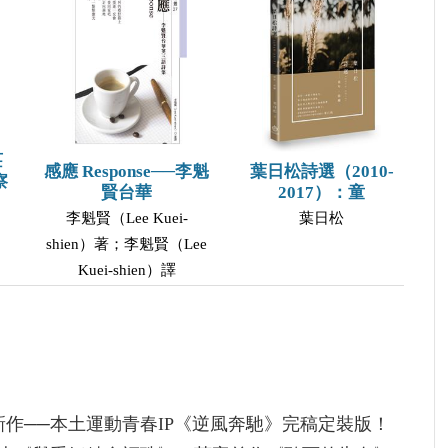
莊
感應 Response──李魁
葉日松詩選（2010-
察
賢台華
2017）：童
李魁賢（Lee Kuei-
葉日松
shien）著；李魁賢（Lee
Kuei-shien）譯
題新作──本土運動青春IP《逆風奔馳》完稿定裝版！