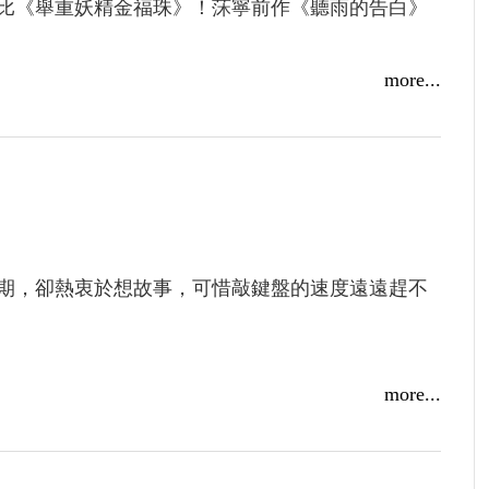
比《舉重妖精金福珠》！莯寧前作《聽雨的告白》
more...
徑社的王牌──學長戴河俊。
，更入住了她的心。沒想到，冷傲的學長竟開口邀
水的生活，就此劇烈翻騰，掀起漫天浪花。
顧地投入艱辛的田徑社訓練、以及這段苦澀又甜蜜
期，卻熱衷於想故事，可惜敲鍵盤的速度遠遠趕不
而孫晨耀是默默在身後支持著她的那棵大樹。
縣賽或全中運的決賽跑道上，我都會逆風──奔向
more...
邁開雙腿，能感受到風逆向打在自己面頰上；同時
寫了暗戀中苦澀卻甘之如飴的心緒，情感層次豐