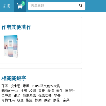
0
註冊
作者其他著作
相關關鍵字
莯寧
倪小恩
禾風
POPO華文創作大賞
聽雨的告白
社團
校園
青春
愛情
學生
田徑社
全中運
跑步
轉瞬為風
強風吹拂
學長
青梅竹馬
校慶
聖誕
悸動
微甜
浪花一朵朵