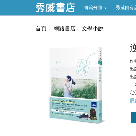
書籍分類
秀威自有
首頁
網路書店
文學小說
作
出
出版
ＩＳ
定價
優惠