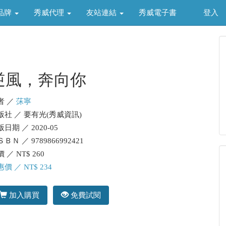
品牌
秀威代理
友站連結
秀威電子書
登入
逆風，奔向你
者 ／
莯寧
版社 ／ 要有光(秀威資訊)
日期 ／ 2020-05
ＢＮ ／ 9789866992421
 ／ NT$ 260
價 ／ NT$ 234
加入購買
免費試閱