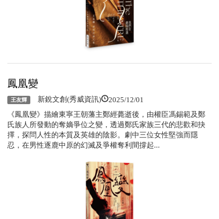
鳳凰變
2025/12/01
新銳文創(秀威資訊)
王友輝
《鳳凰變》描繪東寧王朝藩主鄭經薨逝後，由權臣馮錫範及鄭
氏族人所發動的奪嫡爭位之變，透過鄭氏家族三代的悲歡和抉
擇，探問人性的本質及英雄的陰影。劇中三位女性堅強而隱
忍，在男性逐鹿中原的幻滅及爭權奪利間撐起...