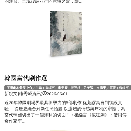
的迷宮〉呈現複調並行的意識之流，讓...
韓國當代劇作選
序場劇本發展中心／主編；崔緇言、李美慶、裴三植、尹美賢、文議榮／原著；柳銀河
2026/06/01
新銳文創(秀威資訊)
近20年韓國劇場界最具衝擊力的5部劇作 從荒謬寓言到後設實
驗， 從歷史縫合到新住民議題 以濃烈的情感與犀利的辯證，為
當代韓國切出了一個鋒利的切面！ • 崔緇言《瘋狂劇》：借用傳
奇作家李...