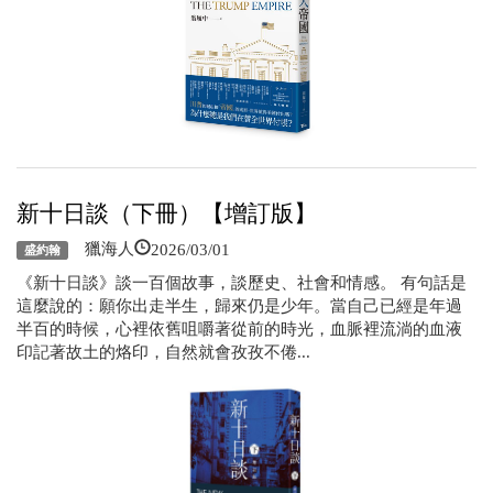
新十日談（下冊）【增訂版】
2026/03/01
獵海人
盛約翰
《新十日談》談一百個故事，談歷史、社會和情感。 有句話是
這麼說的：願你出走半生，歸來仍是少年。當自己已經是年過
半百的時候，心裡依舊咀嚼著從前的時光，血脈裡流淌的血液
印記著故土的烙印，自然就會孜孜不倦...