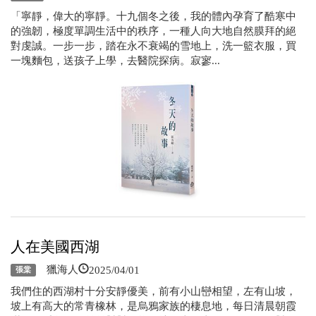
「寧靜，偉大的寧靜。十九個冬之後，我的體內孕育了酷寒中
的強韌，極度單調生活中的秩序，一種人向大地自然膜拜的絕
對虔誠。一步一步，踏在永不衰竭的雪地上，洗一籃衣服，買
一塊麵包，送孩子上學，去醫院探病。寂寥...
人在美國西湖
2025/04/01
獵海人
張棠
我們住的西湖村十分安靜優美，前有小山巒相望，左有山坡，
坡上有高大的常青橡林，是烏鴉家族的棲息地，每日清晨朝霞