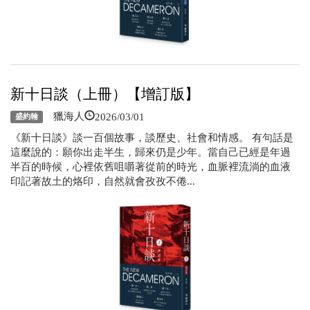
新十日談（上冊）【增訂版】
2026/03/01
獵海人
盛約翰
《新十日談》談一百個故事，談歷史、社會和情感。 有句話是
這麼說的：願你出走半生，歸來仍是少年。當自己已經是年過
半百的時候，心裡依舊咀嚼著從前的時光，血脈裡流淌的血液
印記著故土的烙印，自然就會孜孜不倦...