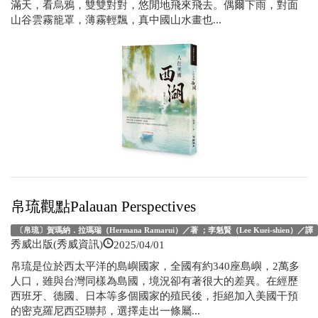
滿天，看烏鴉，雙雙對對，悠閒地飛來飛去。偶爾下雨，對面
山谷雲霧籠罩，薄霧輕飄，真中國山水畫也...
帛琉觀點Palauan Perspectives
〔帛琉〕賀瑪納．拉瑪瑞（Hermana Ramarui）／著 ；李魁賢（Lee Kuei-shien）／譯
2025/04/01
秀威出版(秀威資訊)
帛琉是位於西太平洋的島嶼國家，全國有約340座島嶼，2萬多
人口，雖與台灣同樣為島國，境況卻有著很大的差異。在經歷
西班牙、德國、日本等多個國家的殖民後，拒絕加入美國干預
的密克羅尼西亞聯邦，選擇走出一條屬...