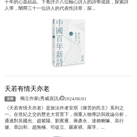
十年的心血結晶。下卷評介八位軸心詩人的詩學成就，探索詩
人學，闡釋三十一位詩人的代表性詩章，探...
天若有情天亦老
2024/06/01
獨立作家(秀威資訊)
安琪
《天若有情天亦老》是旅法作者安琪《痛苦的民主》系列之
一。在世紀之交的歷史大背景下，側重人物專訪與政論分析，
通過對吳國光、趙紫陽、劉賓雁、蔣彥永、達賴喇嘛、高行
健、章詒和、趙無極、司徒立、嚴家祺、羅孚、...