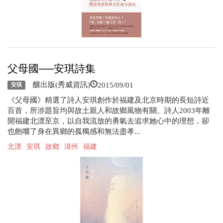
父母國──安琪詩集
2015/09/01
釀出版(秀威資訊)
安琪
《父母國》精選了詩人安琪創作於福建及北京時期的長短詩近
百首，所涉題旨均與故土親人和故鄉風物有關。詩人2003年離
開福建北漂至京，以自我流放的勇氣去追求她心中的理想，卻
也飽嚐了身在異鄉的孤獨感和無法盡孝...
北漂
安琪
故鄉
漳州
福建