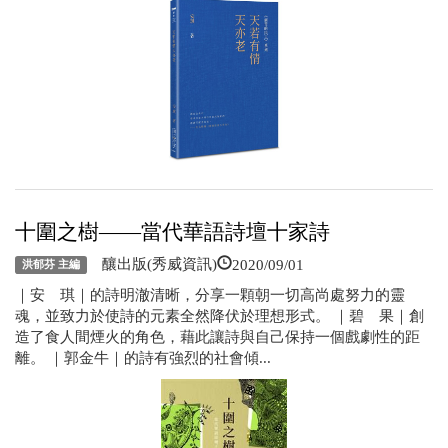
十圍之樹——當代華語詩壇十家詩
2020/09/01
釀出版(秀威資訊)
洪郁芬 主編
｜安 琪｜的詩明澈清晰，分享一顆朝一切高尚處努力的靈
魂，並致力於使詩的元素全然降伏於理想形式。 ｜碧 果｜創
造了食人間煙火的角色，藉此讓詩與自己保持一個戲劇性的距
離。 ｜郭金牛｜的詩有強烈的社會傾...