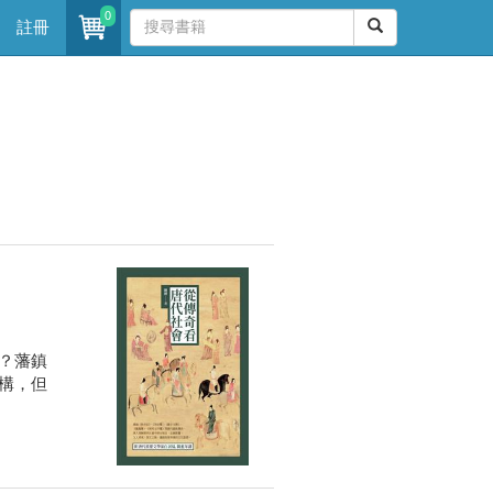
0
註冊
？藩鎮
構，但