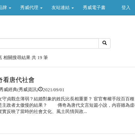
品牌
秀威代理
友站連結
秀威電子書
登入
 相關搜尋結果 共 19 筆
奇看唐代社會
2021/09/01
威經典(秀威資訊)
女守貞觀念薄弱？結婚對象的姓氏比長相重要？ 宦官奪權手段百百種
是主政者太傲慢的結果？ 傳奇為唐代文言短篇小說，內容雖為虛
實實反映了當時的社會文化、風土民情與政...