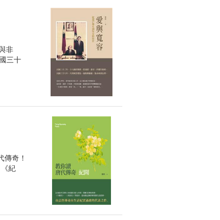
與非
國三十
代傳奇！
。《紀