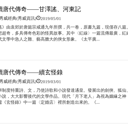
讀唐代傳奇——甘澤謠、河東記
2019/05/01
威經典(秀威資訊)
謠》由袁郊於唐懿宗咸通九年所撰，共一卷，原書九篇，現僅存八篇
想超奇，多具傳奇色彩的怪異故事。其中〈紅線〉一篇流傳最廣，紅
代文學中急人之難、藝高膽大的俠女形象。《太平廣...
讀唐代傳奇——續玄怪錄
2019/03/01
威經典(秀威資訊)
舉制度特重詩、文，乃使詩歌和小說發達遹皇。發展出的劍俠、狐仙
小說，大大影響後代的文學作品。現代「月下老人」為視為姻緣之神
儒《玄怪錄》中一篇〈定婚店〉裡所創造出來的。《...