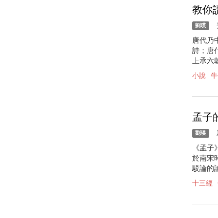
教你
秀
劉瑛
唐代乃
詩；唐
上承六
小說
牛
孟子
新
劉瑛
《孟子
於南宋
駁論的
十三經