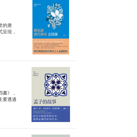
世的唐
式呈現，
四書》，
主要透過