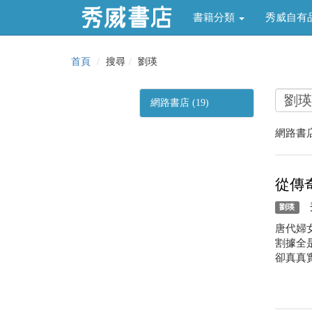
書籍分類
秀威自有
首頁
搜尋
劉瑛
網路書店 (19)
網路書店
從傳
秀
劉瑛
唐代婦
割據全
卻真真