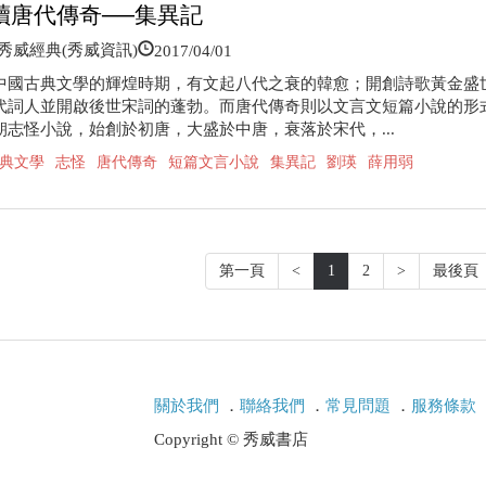
讀唐代傳奇──集異記
2017/04/01
威經典(秀威資訊)
中國古典文學的輝煌時期，有文起八代之衰的韓愈；開創詩歌黃金盛
代詞人並開啟後世宋詞的蓬勃。而唐代傳奇則以文言文短篇小說的形
朝志怪小說，始創於初唐，大盛於中唐，衰落於宋代，...
典文學
志怪
唐代傳奇
短篇文言小說
集異記
劉瑛
薛用弱
第一頁
<
1
2
>
最後頁
關於我們
．
聯絡我們
．
常見問題
．
服務條款
Copyright © 秀威書店