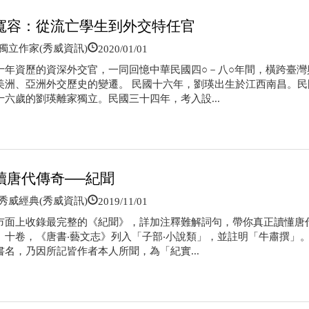
寬容：從流亡學生到外交特任官
2020/01/01
立作家(秀威資訊)
十年資歷的資深外交官，一同回憶中華民國四○－八○年間，橫跨臺灣
美洲、亞洲外交歷史的變遷。 民國十六年，劉瑛出生於江西南昌。民
十六歲的劉瑛離家獨立。民國三十四年，考入設...
讀唐代傳奇──紀聞
2019/11/01
威經典(秀威資訊)
市面上收錄最完整的《紀聞》，詳加注釋難解詞句，帶你真正讀懂唐
》十卷，《唐書‧藝文志》列入「子部‧小說類」，並註明「牛肅撰」
書名，乃因所記皆作者本人所聞，為「紀實...