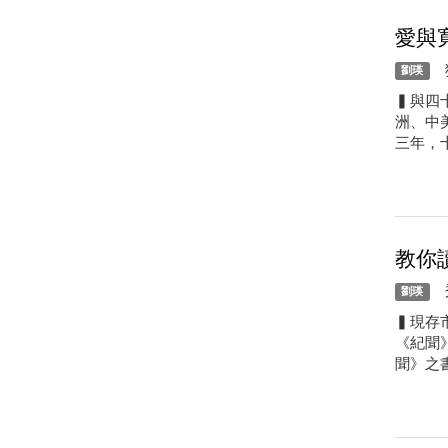
愛與
獨
劉瑛
▍與四
洲、中
三年，
教你
秀
劉瑛
▍現存
《紀聞
聞》之