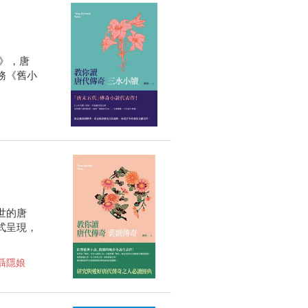
》，唐
務《舊小
世的唐
式呈現，
聶隱娘