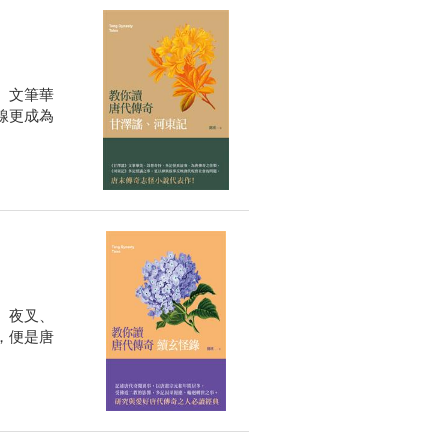
。文筆華
線更成為
、夜叉、
，便是唐