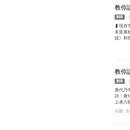
教你
秀
劉瑛
▍現存
末皇甫
說》和
教你
秀
劉瑛
唐代乃
詩；唐
上承六
小說
古