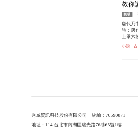
教你
秀
劉瑛
唐代乃
詩；唐
上承六
小說
古
秀威資訊科技股份有限公司 統編：70590871
地址：114 台北市內湖區瑞光路76巷65號1樓