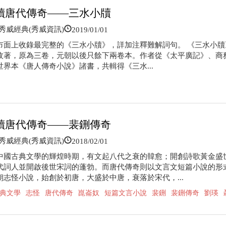
讀唐代傳奇——三水小牘
2019/01/01
威經典(秀威資訊)
市面上收錄最完整的《三水小牘》，詳加注釋難解詞句。 《三水小牘
枚著，原為三卷，元朝以後只餘下兩卷本。作者從《太平廣記》、商
世界本《唐人傳奇小說》諸書，共輯得《三水...
讀唐代傳奇——裴鉶傳奇
2018/02/01
威經典(秀威資訊)
中國古典文學的輝煌時期，有文起八代之衰的韓愈；開創詩歌黃金盛
代詞人並開啟後世宋詞的蓬勃。而唐代傳奇則以文言文短篇小說的形
朝志怪小說，始創於初唐，大盛於中唐，衰落於宋代，...
典文學
志怪
唐代傳奇
崑崙奴
短篇文言小說
裴鉶
裴鉶傳奇
劉瑛