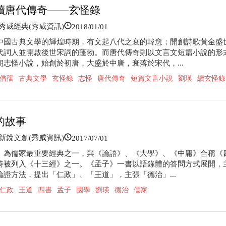
讀唐代傳奇——玄怪錄
2018/01/01
威經典(秀威資訊)
中國古典文學的輝煌時期，有文起八代之衰的韓愈；開創詩歌黃金盛
代詞人並開啟後世宋詞的蓬勃。而唐代傳奇則以文言文短篇小說的形
朝志怪小說，始創於初唐，大盛於中唐，衰落於宋代，...
僧孺
古典文學
玄怪錄
志怪
唐代傳奇
短篇文言小說
劉瑛
續玄怪錄
的故事
2017/07/01
銳文創(秀威資訊)
》為儒家最重要經典之一，與《論語》、《大學》、《中庸》合稱《
時被列入《十三經》之一。《孟子》一書以語錄體的答問方式展開，
論證方法，提出「仁政」、「王道」，主張「德治」...
仁政
王道
四書
孟子
國學
劉瑛
德治
儒家