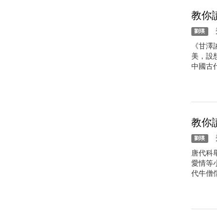
教你
秀
劉瑛
《甘澤
美，設
中國古
教你
秀
劉瑛
唐代科
愛情等
代牛僧