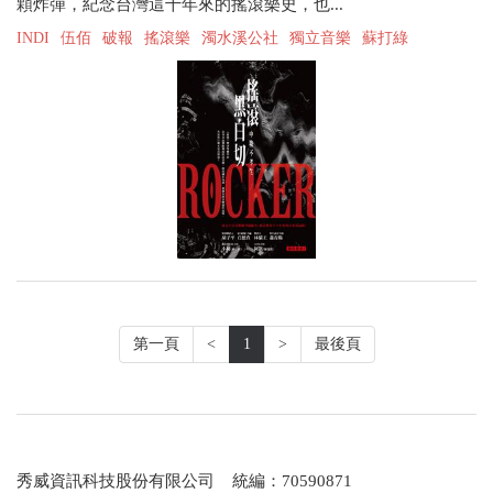
顆炸彈，紀念台灣這十年來的搖滾樂史，也...
INDI
伍佰
破報
搖滾樂
濁水溪公社
獨立音樂
蘇打綠
第一頁
<
1
>
最後頁
秀威資訊科技股份有限公司 統編：70590871