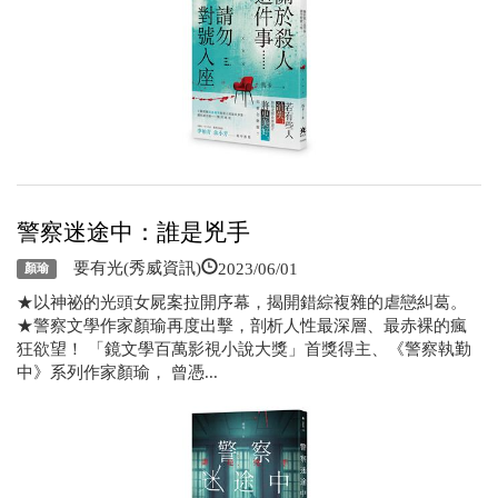
警察迷途中：誰是兇手
2023/06/01
要有光(秀威資訊)
顏瑜
★以神祕的光頭女屍案拉開序幕，揭開錯綜複雜的虐戀糾葛。
★警察文學作家顏瑜再度出擊，剖析人性最深層、最赤裸的瘋
狂欲望！ 「鏡文學百萬影視小說大獎」首獎得主、《警察執勤
中》系列作家顏瑜， 曾憑...