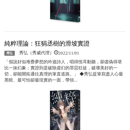
純粹理論：狂狷丞樹的滑坡實證
2022/11/01
秀弘（秀威代理）
秀弘
「假說好似堆疊夢想的吟遊詩人，唱得悅耳動聽，卻虛偽得堪
比一抹幻象；實證則是破除虛幻的罪惡狂徒，破壞美好的一
切，卻能開拓通往真理的筆直道路。」 ◆秀弘提筆寫盡人心最
黑暗、最可怕卻最現實的一面，帶領...