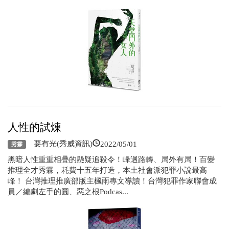
人性的試煉
2022/05/01
要有光(秀威資訊)
秀霖
黑暗人性重重相疊的懸疑追殺令！峰迴路轉、局外有局！百變
推理全才秀霖，耗費十五年打造，本土社會派犯罪小說最高
峰！ 台灣推理推廣部版主楓雨專文導讀！台灣犯罪作家聯會成
員／編劇左手的圓、惡之根Podcas...