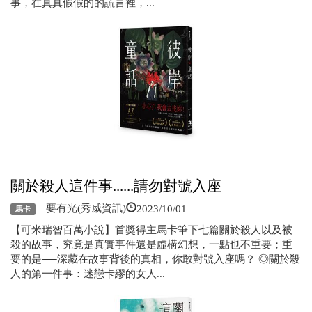
事，在真真假假的的謊言裡，...
關於殺人這件事......請勿對號入座
2023/10/01
要有光(秀威資訊)
馬卡
【可米瑞智百萬小說】首獎得主馬卡筆下七篇關於殺人以及被
殺的故事，究竟是真實事件還是虛構幻想，一點也不重要；重
要的是──深藏在故事背後的真相，你敢對號入座嗎？ ◎關於殺
人的第一件事：迷戀卡繆的女人...