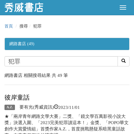
首頁
搜尋
犯罪
網路書店 (49)
網路書店 相關搜尋結果 共 49 筆
彼岸童話
2023/11/01
要有光(秀威資訊)
A.Z.
★「兩岸青年網路文學大賽」二獎、「鏡文學百萬影視小說大
獎」決選入圍、「2023完美犯罪讀這本！」金獎、「POPO華文
創作大賞愛情組」首獎作家A.Z.，首度挑戰懸疑系暗黑童話故