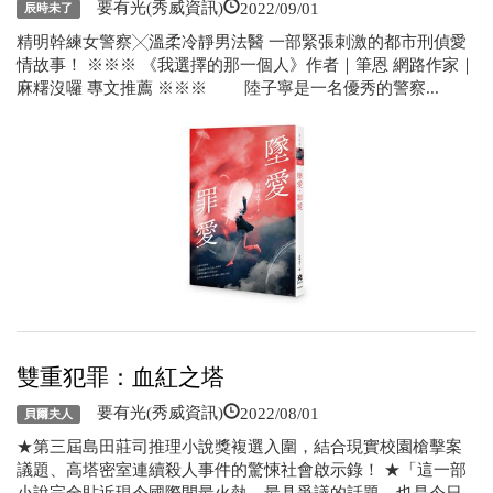
2022/09/01
要有光(秀威資訊)
辰時未了
精明幹練女警察╳溫柔冷靜男法醫 一部緊張刺激的都市刑偵愛
情故事！ ※※※ 《我選擇的那一個人》作者｜筆恩 網路作家｜
麻糬沒囉 專文推薦 ※※※ 陸子寧是一名優秀的警察...
雙重犯罪：血紅之塔
2022/08/01
要有光(秀威資訊)
貝爾夫人
★第三屆島田莊司推理小說獎複選入圍，結合現實校園槍擊案
議題、高塔密室連續殺人事件的驚悚社會啟示錄！ ★「這一部