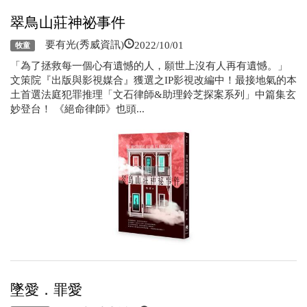
翠鳥山莊神祕事件
2022/10/01
要有光(秀威資訊)
牧童
「為了拯救每一個心有遺憾的人，願世上沒有人再有遺憾。」
文策院『出版與影視媒合』獲選之IP影視改編中！最接地氣的本
土首選法庭犯罪推理「文石律師&助理鈴芝探案系列」中篇集玄
妙登台！ 《絕命律師》也頭...
墜愛．罪愛