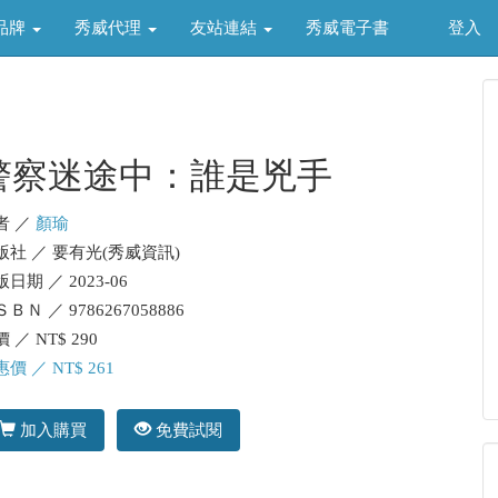
品牌
秀威代理
友站連結
秀威電子書
登入
警察迷途中：誰是兇手
者 ／
顏瑜
版社 ／ 要有光(秀威資訊)
日期 ／ 2023-06
ＢＮ ／ 9786267058886
 ／ NT$ 290
價 ／ NT$ 261
加入購買
免費試閱