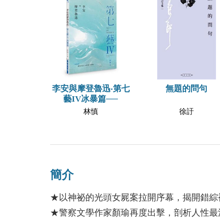
李安與摩登魯迅‧第七
無題的問句
藝IV冰暴篇──
林慎
徐訏
簡介
★以神祕的光頭女屍案拉開序幕，揭開錯綜
★警察文學作家顏瑜再度出擊，剖析人性最