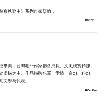
警察執勤中》系列作家顏瑜，
院「出版與影視媒合候選書單」，
more...
揭開光頭女屍案的驚人祕密──
都仗著隊長對他的厭惡，把他當成整個刑警隊的出
深知自己脫離不了現況，卻又滿腔怨氣無處發洩，
身上。
凌、如何羞辱，他最終都會再度爬起，並再一次承
校畢業，台灣犯罪作家聯會成員。文風樸實精鍊、
、他們的默契，兩人會輪流成為主宰，對彼此予取
於虛構之中。作品橫跨犯罪、愛情、奇幻、科幻、
察文學為代表。
件「死人案」──到了驗屍現場，許家偉卻驚訝的發
more...
雖然許家偉和艾莉絲不甚熟稔，但屍體光裸的頭
家偉，令他渴望親手揭開艾莉絲之死的謎團。