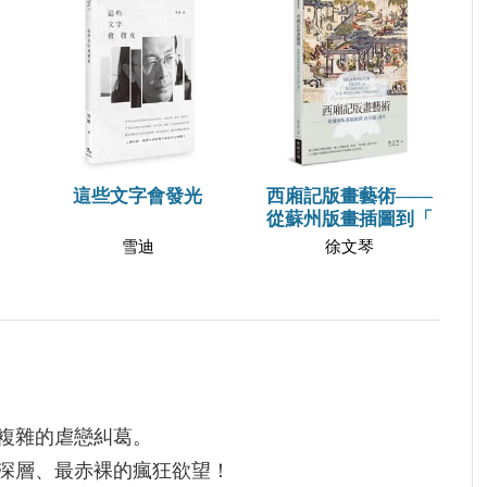
這些文字會發光
西廂記版畫藝術——
從蘇州版畫插圖到「
雪迪
徐文琴
複雜的虐戀糾葛。
深層、最赤裸的瘋狂欲望！