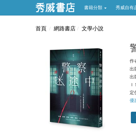
書籍分類
秀威自有
首頁
網路書店
文學小說
作
出
出版
ＩＳ
定價
優惠