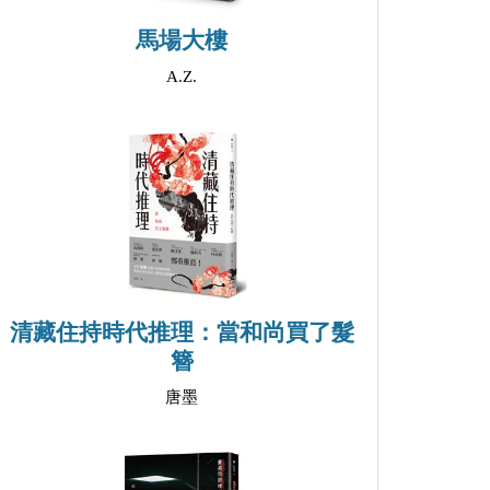
馬場大樓
A.Z.
清藏住持時代推理：當和尚買了髮
簪
唐墨