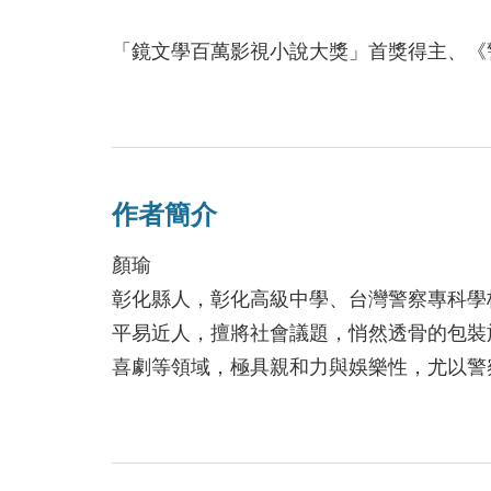
「鏡文學百萬影視小說大獎」首獎得主、《
曾憑藉《403小組，警隊出動！》榮獲文策
這次將為警察宇宙帶來全新角色，並一步步
許家偉是蘆洲分局偵查隊中最菜的，每個人
作者簡介
氣筒，不管什麼屎缺都往他頭上扣。許家偉
只能在下班之後統統爆發在他的「不倒翁」
顏瑜
不倒翁，顧名思義，不論許家偉對他如何欺
彰化縣人，彰化高級中學、台灣警察專科學
受許家偉憤怒的拳頭。這是他們之間的遊戲
平易近人，擅將社會議題，悄然透骨的包裝
予求。
喜劇等領域，極具親和力與娛樂性，尤以警
這天，許家偉被迫代替隊裡的其他人處理一
現，死者竟是他認識的美髮師「艾莉絲」！
頂、背上錯綜複雜的刀痕，卻處處牽引著許