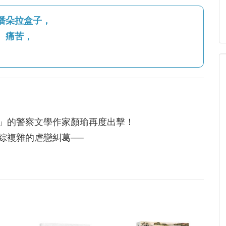
潘朵拉盒子，
、痛苦，
」的警察文學作家顏瑜再度出擊！
綜複雜的虐戀糾葛──