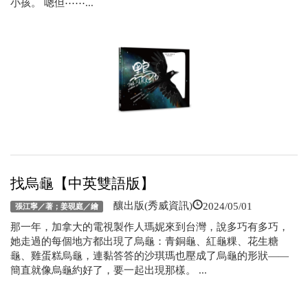
小孩。 嗯但⋯⋯...
找烏龜【中英雙語版】
2024/05/01
釀出版(秀威資訊)
張江寧／著；姜硯庭／繪
那一年，加拿大的電視製作人瑪妮來到台灣，說多巧有多巧，
她走過的每個地方都出現了烏龜：青銅龜、紅龜粿、花生糖
龜、雞蛋糕烏龜，連黏答答的沙琪瑪也壓成了烏龜的形狀——
簡直就像烏龜約好了，要一起出現那樣。 ...