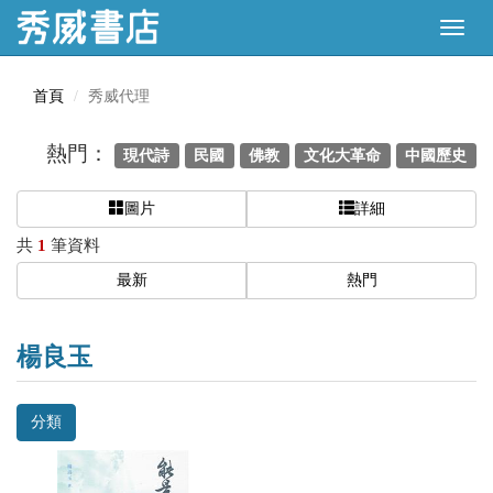
首頁
秀威代理
熱門：
現代詩
民國
佛教
文化大革命
中國歷史
圖片
詳細
共
1
筆資料
最新
熱門
楊良玉
分類