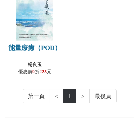
能量療癒（POD）
楊良玉
優惠價
9
折
225
元
第一頁
<
1
>
最後頁